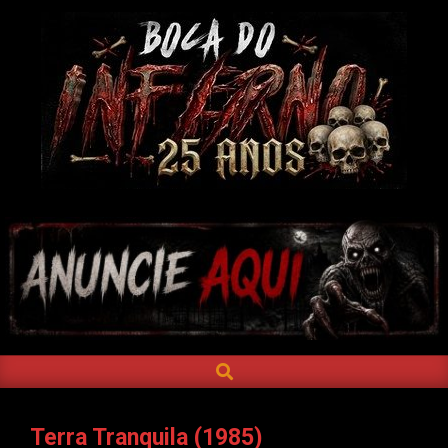
Skip
to
content
BOCA
DO
INFERNO
SEARCH
Primary
Navigation
Menu
Terra Tranquila (1985)