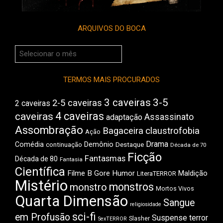
ARQUIVOS DO BOCA
Arquivos
do
Boca
TERMOS MAIS PROCURADOS
3 caveiras
3-5
2-5 caveiras
2 caveiras
4 caveiras
caveiras
Assassinato
adaptação
Assombração
Bagaceira
claustrofobia
Ação
Drama
Comédia
Demônio
Destaque
continuação
Década de 70
Ficção
Fantasmas
Década de 80
Fantasia
Científica
Filme B
Gore
Humor
Maldição
LiteraTERROR
Mistério
monstros
monstro
Mortos Vivos
Quarta Dimensão
Sangue
religiosidade
sci-fi
em Profusão
Suspense
terror
Slasher
SexTERROR