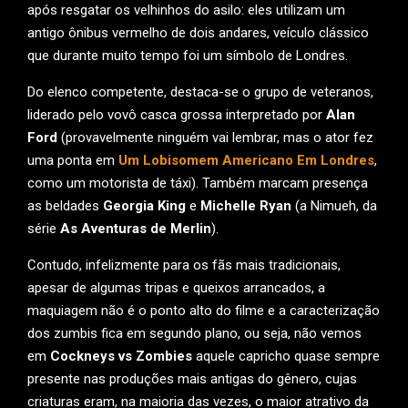
após resgatar os velhinhos do asilo: eles utilizam um
antigo ônibus vermelho de dois andares, veículo clássico
que durante muito tempo foi um símbolo de Londres.
Do elenco competente, destaca-se o grupo de veteranos,
liderado pelo vovô casca grossa interpretado por
Alan
Ford
(provavelmente ninguém vai lembrar, mas o ator fez
uma ponta em
Um Lobisomem Americano Em Londres
,
como um motorista de táxi). Também marcam presença
as beldades
Georgia King
e
Michelle Ryan
(a Nimueh, da
série
As Aventuras de Merlin
).
Contudo, infelizmente para os fãs mais tradicionais,
apesar de algumas tripas e queixos arrancados, a
maquiagem não é o ponto alto do filme e a caracterização
dos zumbis fica em segundo plano, ou seja, não vemos
em
Cockneys vs Zombies
aquele capricho quase sempre
presente nas produções mais antigas do gênero, cujas
criaturas eram, na maioria das vezes, o maior atrativo da