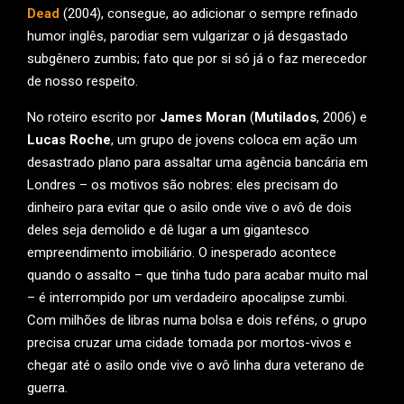
Dead
(2004), consegue, ao adicionar o sempre refinado
humor inglês, parodiar sem vulgarizar o já desgastado
subgênero zumbis; fato que por si só já o faz merecedor
de nosso respeito.
No roteiro escrito por
James Moran
(
Mutilados
, 2006) e
Lucas Roche
, um grupo de jovens coloca em ação um
desastrado plano para assaltar uma agência bancária em
Londres – os motivos são nobres: eles precisam do
dinheiro para evitar que o asilo onde vive o avô de dois
deles seja demolido e dê lugar a um gigantesco
empreendimento imobiliário. O inesperado acontece
quando o assalto – que tinha tudo para acabar muito mal
– é interrompido por um verdadeiro apocalipse zumbi.
Com milhões de libras numa bolsa e dois reféns, o grupo
precisa cruzar uma cidade tomada por mortos-vivos e
chegar até o asilo onde vive o avô linha dura veterano de
guerra.