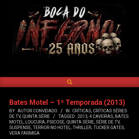
Skip
to
content
BOCA
DO
SEARCH
Primary
INFERNO
Navigation
Menu
Bates Motel – 1ª Temporada (2013)
BY:
AUTOR CONVIDADO
IN:
CRÍTICAS
,
CRÍTICAS SÉRIES
DE TV
,
QUINTA SÉRIE
TAGGED:
2013
,
4 CAVEIRAS
,
BATES
MOTEL
,
LOUCURA
,
PSICOSE
,
QUINTA SÉRIE
,
SÉRIE DE TV
,
SUSPENSE
,
TERROR NO HOTEL
,
THRILLER
,
TUCKER GATES
,
VERA FARMIGA