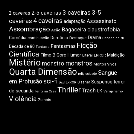
3 caveiras
3-5
2-5 caveiras
2 caveiras
4 caveiras
caveiras
Assassinato
adaptação
Assombração
Bagaceira
claustrofobia
Ação
Drama
Comédia
Demônio
Destaque
continuação
Década de 70
Ficção
Fantasmas
Década de 80
Fantasia
Científica
Filme B
Gore
Humor
Maldição
LiteraTERROR
Mistério
monstros
monstro
Mortos Vivos
Quarta Dimensão
Sangue
religiosidade
sci-fi
em Profusão
Suspense
terror
Slasher
SexTERROR
Thriller
Trash
de segunda
UK
Vampirismo
Terror na Casa
Violência
Zumbis