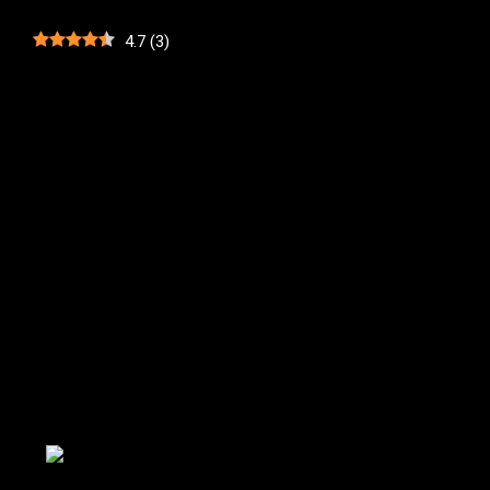
4.7
(
3
)