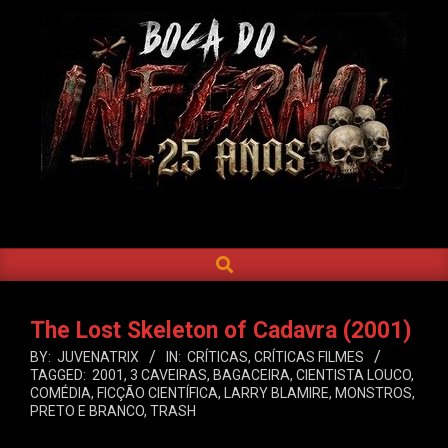
Skip
to
content
BOCA
DO
SEARCH
Primary
INFERNO
Navigation
Menu
The Lost Skeleton of Cadavra (2001)
BY:
JUVENATRIX
IN:
CRÍTICAS
,
CRÍTICAS FILMES
TAGGED:
2001
,
3 CAVEIRAS
,
BAGACEIRA
,
CIENTISTA LOUCO
,
COMÉDIA
,
FICÇÃO CIENTÍFICA
,
LARRY BLAMIRE
,
MONSTROS
,
PRETO E BRANCO
,
TRASH