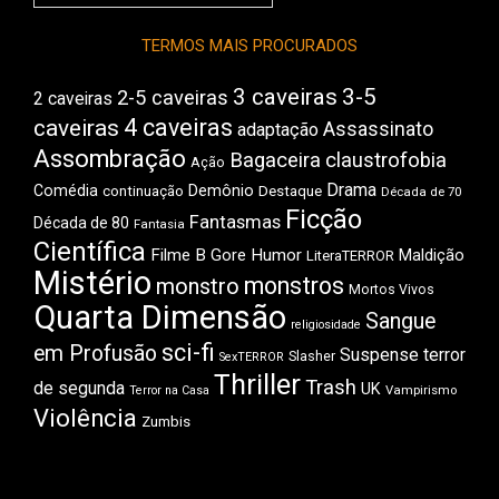
do
Boca
TERMOS MAIS PROCURADOS
3 caveiras
3-5
2-5 caveiras
2 caveiras
4 caveiras
caveiras
Assassinato
adaptação
Assombração
Bagaceira
claustrofobia
Ação
Drama
Comédia
Demônio
Destaque
continuação
Década de 70
Ficção
Fantasmas
Década de 80
Fantasia
Científica
Filme B
Gore
Humor
Maldição
LiteraTERROR
Mistério
monstros
monstro
Mortos Vivos
Quarta Dimensão
Sangue
religiosidade
sci-fi
em Profusão
Suspense
terror
Slasher
SexTERROR
Thriller
Trash
de segunda
UK
Vampirismo
Terror na Casa
Violência
Zumbis