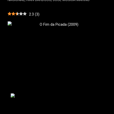
2.3
(
3
)