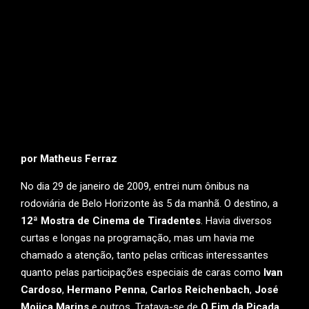
por Matheus Ferraz
No dia 29 de janeiro de 2009, entrei num ônibus na
rodoviária de Belo Horizonte às 5 da manhã. O destino, a
12ª Mostra de Cinema de Tiradentes
. Havia diversos
curtas e longas na programação, mas um havia me
chamado a atenção, tanto pelas críticas interessantes
quanto pelas participações especiais de caras como
Ivan
Cardoso
,
Hermano Penna
,
Carlos Reichenbach
,
José
Mojica Marins
e outros. Tratava-se de
O Fim da Picada
,