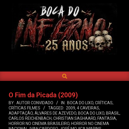
Skip
to
content
BOCA
DO
SEARCH
Primary
INFERNO
Navigation
Menu
O Fim da Picada (2009)
BY:
AUTOR CONVIDADO
IN:
BOCA DO LIXO
,
CRÍTICAS
,
CRÍTICAS FILMES
TAGGED:
2009
,
4 CAVEIRAS
,
ADAPTAÇÃO
,
ÁLVARES DE AZEVEDO
,
BOCA DO LIXO
,
BRASIL
,
CARLOS REICHENBACH
,
CHRISTIAN SAGHAARD
,
FANTASIA
,
HORROR NO CINEMA BRASILEIRO
,
HORROR NO CINEMA
NACIONAL
,
IVAN CARDOSO
,
JOSÉ MOJICA MARINS