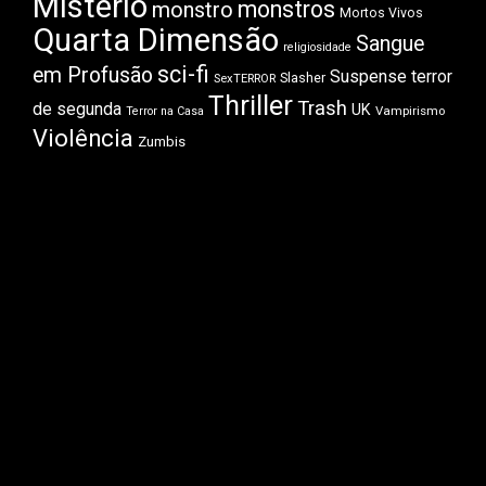
Mistério
monstros
monstro
Mortos Vivos
Quarta Dimensão
Sangue
religiosidade
sci-fi
em Profusão
Suspense
terror
Slasher
SexTERROR
Thriller
Trash
de segunda
UK
Vampirismo
Terror na Casa
Violência
Zumbis