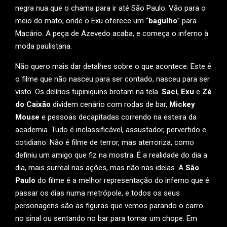
negra nua que o chama para ir até São Paulo. Vão para o
meio do mato, onde o Exu oferece um “
bagulho
” para
Macário. A peça de Azevedo acaba, e começa o inferno à
moda paulistana.
Não quero mais dar detalhes sobre o que acontece. Este é
o filme que não nasceu para ser contado, nasceu para ser
visto. Os delírios tupiniquins brotam na tela.
Saci
,
Exu
e
Zé
do Caixão
dividem cenário com rodas de bar,
Mickey
Mouse
e pessoas decapitadas correndo na esteira da
academia. Tudo é inclassificável, assustador, pervertido e
cotidiano. Não é filme de terror, mas aterroriza, como
definiu um amigo que fiz na mostra. É a realidade do dia a
dia, mais surreal nas ações, mas não nas ideias. A
São
Paulo
do filme é a melhor representação do inferno que é
passar os dias numa metrópole, e todos os seus
personagens são as figuras que vemos parando o carro
no sinal ou sentando no bar para tomar um chope. Em