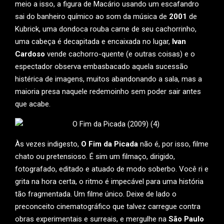
meio a isso, a figura de Macário usando um escafandro
sai do banheiro químico ao som da música de
2001
de
Kubrick, uma dondoca rouba carne de seu cachorrinho,
uma cabeça é decapitada e encaixada no lugar,
Ivan
Cardoso
vende cachorro-quente (e outras coisas) e o
espectador observa embasbacado aquela sucessão
histérica de imagens, muitos abandonando a sala, mas a
maioria presa naquele redemoinho sem poder sair antes
que acabe.
Às vezes indigesto,
O Fim da Picada
não é, por isso, filme
chato ou pretensioso. É sim um filmaço, dirigido,
fotografado, editado e atuado de modo soberbo. Você ri e
grita na hora certa, o ritmo é impecável para uma história
tão fragmentada. Um filme único. Deixe de lado o
preconceito cinematográfico que talvez carregue contra
obras experimentais e surreais, e mergulhe na
São Paulo