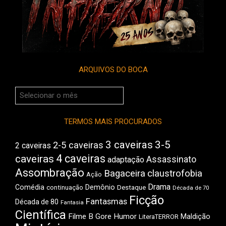
ARQUIVOS DO BOCA
Arquivos
do
Boca
TERMOS MAIS PROCURADOS
3 caveiras
3-5
2-5 caveiras
2 caveiras
4 caveiras
caveiras
Assassinato
adaptação
Assombração
Bagaceira
claustrofobia
Ação
Drama
Comédia
Demônio
Destaque
continuação
Década de 70
Ficção
Fantasmas
Década de 80
Fantasia
Científica
Filme B
Gore
Humor
Maldição
LiteraTERROR