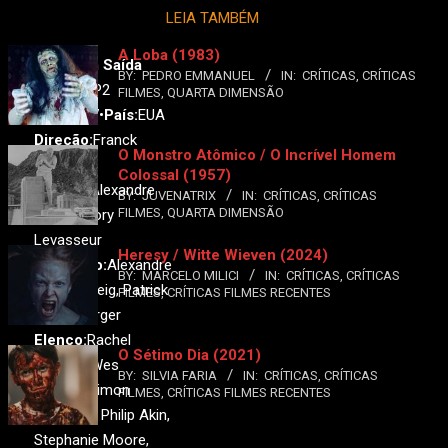
LEIA TAMBÉM
A Loba (1983)
P2 - Sem Saída
BY:
PEDRO EMMANUEL
IN:
CRÍTICAS
,
CRÍTICAS
Original:
P2
FILMES
,
QUARTA DIMENSÃO
Ano:
2007•
País:
EUA
Direção:
Franck
O Monstro Atômico / O Incrível Homem
Khalfoun
Colossal (1957)
Roteiro:
Alexandre
BY:
JUVENATRIX
IN:
CRÍTICAS
,
CRÍTICAS
FILMES
,
QUARTA DIMENSÃO
Aja, Grégory
Levasseur
Heresy / Witte Wieven (2024)
Produção:
Alexandre
BY:
MARCELO MILICI
IN:
CRÍTICAS
,
CRÍTICAS
Aja, Erik Feig, Patrick
FILMES
,
CRÍTICAS FILMES RECENTES
Wachsberger
Elenco:
Rachel
O Sétimo Dia (2021)
Nichols, Wes
BY:
SILVIA FARIA
IN:
CRÍTICAS
,
CRÍTICAS
Bentley, Simon
FILMES
,
CRÍTICAS FILMES RECENTES
Reynolds, Philip Akin,
Stephanie Moore,