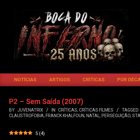
Skip
to
content
BOCA
DO
NOTÍCIAS
ARTIGOS
CRÍTICAS
POR DÉC
Primary
INFERNO
Navigation
Menu
P2 – Sem Saída (2007)
BY:
JUVENATRIX
IN:
CRÍTICAS
,
CRÍTICAS FILMES
TAGGED:
CLAUSTROFOBIA
,
FRANCK KHALFOUN
,
NATAL
,
PERSEGUIÇÃO
,
ST
5
(
4
)