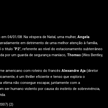
os em 04/01/08. Na véspera de Natal, uma mulher,
Angela
xageradamente em detrimento de uma melhor atenção à família,
o titulo “
P2
”, referente ao nível do estacionamento subterrâneo
tada por um guarda de segurança maníaco,
Thomas
(Wes Bentley,
lme americano com roteiro do francês
Alexandre Aja
(diretor
sicamente, é um thriller eficiente e tenso que explora o
 a vítima não consegue escapar, juntamente com a
ser humano violento por causa do instinto de sobrevivência,
ida.