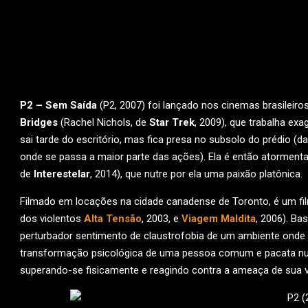
P2 – Sem Saída
(P2, 2007) foi lançado nos cinemas brasileir
Bridges
(Rachel Nichols, de
Star Trek
, 2009), que trabalha e
sai tarde do escritório, mas fica presa no subsolo do prédio (daí 
onde se passa a maior parte das ações). Ela é então atormen
de
Interestelar
, 2014), que nutre por ela uma paixão platônica.
Filmado em locações na cidade canadense de Toronto, é um fi
dos violentos
Alta Tensão
, 2003, e
Viagem Maldita
, 2006). Ba
perturbador sentimento de claustrofobia de um ambiente onde
transformação psicológica de uma pessoa comum e pacata num 
superando-se fisicamente e reagindo contra a ameaça de sua v