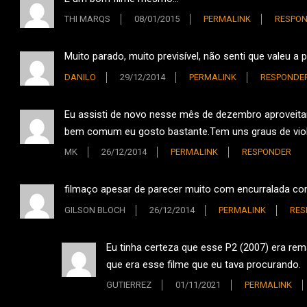
THI MARQS
08/01/2015
PERMALINK
RESPO
Muito parado, muito previsível, não senti que valeu a p
DANILO
29/12/2014
PERMALINK
RESPONDE
Eu assisti de novo nesse mês de dezembro aproveita
bem comum eu gosto bastante.Tem uns graus de violê
MK
26/12/2014
PERMALINK
RESPONDER
filmaço apesar de parecer muito com encurralada com 
GILSON BLOCH
26/12/2014
PERMALINK
RES
Eu tinha certeza que esse P2 (2007) era rem
que era esse filme que eu tava procurando.
GUTIERREZ
01/11/2021
PERMALINK