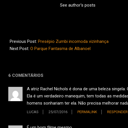
See author's posts
2014-
12-
Previous Post:
Presépio Zumbi incomoda vizinhança
25
Next Post:
O Parque Fantasma de Albanoel
6 COMENTÁRIOS
A atriz Rachel Nichols é dona de uma beleza singela. O 
Ela é um verdadeiro manequim, tem todas as medidas
homens sonhariam ter ela. Não precisa melhorar nada
LUCAS
25/07/2016
PERMALINK
RESPONDER
É um bom filme mesmo…