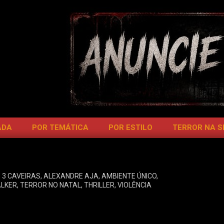
ADA
POR TEMÁTICA
POR ESTILO
TERROR NA 
3 CAVEIRAS
,
ALEXANDRE AJA
,
AMBIENTE ÚNICO
,
ALKER
,
TERROR NO NATAL
,
THRILLER
,
VIOLÊNCIA