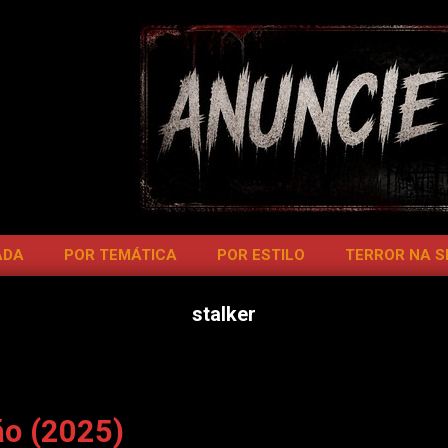
ADA
POR TEMÁTICA
POR ESTILO
TERROR NA 
stalker
o (2025)