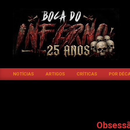
Skip
to
content
BOCA
DO
NOTÍCIAS
ARTIGOS
CRÍTICAS
POR DÉC
Primary
INFERNO
Navigation
Menu
Obsessã