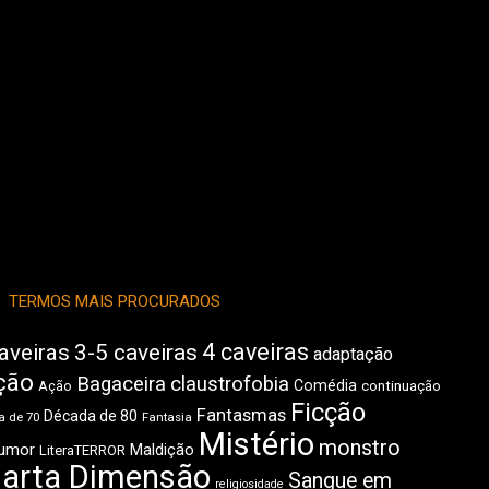
TERMOS MAIS PROCURADOS
4 caveiras
aveiras
3-5 caveiras
adaptação
ção
Bagaceira
claustrofobia
Comédia
Ação
continuação
Ficção
Fantasmas
Década de 80
 de 70
Fantasia
Mistério
monstro
umor
Maldição
LiteraTERROR
arta Dimensão
Sangue em
religiosidade