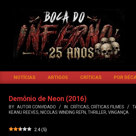
Skip
to
content
BOCA
DO
NOTÍCIAS
ARTIGOS
CRÍTICAS
POR DÉC
Primary
INFERNO
Navigation
Menu
Demônio de Neon (2016)
BY:
AUTOR CONVIDADO
IN:
CRÍTICAS
,
CRÍTICAS FILMES
T
KEANU REEVES
,
NICOLAS WINDING REFN
,
THRILLER
,
VINGANÇA
2.4
(
5
)