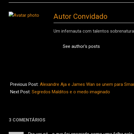
Autor Convidado
Um infernauta com talentos sobrenaturai
See author's posts
2017-
04-
Previous Post:
Alexandre Aja e James Wan se unem para Sma
23
Next Post:
Segredos Malditos e o medo imaginado
3 COMENTÁRIOS
Pra ver só… o que foi encarado como uma falha pela c