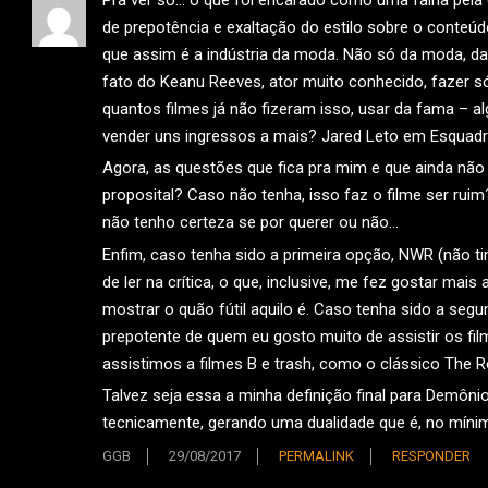
de prepotência e exaltação do estilo sobre o conteúdo
que assim é a indústria da moda. Não só da moda, das
fato do Keanu Reeves, ator muito conhecido, fazer só
quantos filmes já não fizeram isso, usar da fama – a
vender uns ingressos a mais? Jared Leto em Esquadrã
Agora, as questões que fica pra mim e que ainda não
proposital? Caso não tenha, isso faz o filme ser ruim
não tenho certeza se por querer ou não…
Enfim, caso tenha sido a primeira opção, NWR (não t
de ler na crítica, o que, inclusive, me fez gostar mais
mostrar o quão fútil aquilo é. Caso tenha sido a se
prepotente de quem eu gosto muito de assistir os f
assistimos a filmes B e trash, como o clássico The 
Talvez seja essa a minha definição final para Demôn
tecnicamente, gerando uma dualidade que é, no míni
GGB
29/08/2017
PERMALINK
RESPONDER