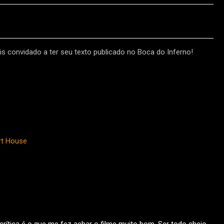
s convidado a ter seu texto publicado no Boca do Inferno!
rt House
rítica é o que me fez achar o filme muito bom. Ser todo cheio