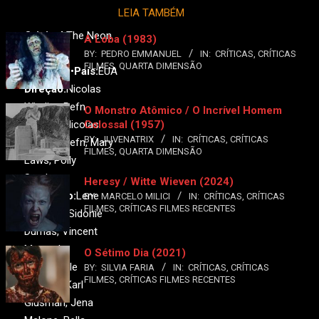
LEIA TAMBÉM
Demônio de Neon
Original:
The Neon
A Loba (1983)
Demon
BY:
PEDRO EMMANUEL
IN:
CRÍTICAS
,
CRÍTICAS
FILMES
,
QUARTA DIMENSÃO
Ano:
2016•
País:
EUA
Direção:
Nicolas
Winding Refn
O Monstro Atômico / O Incrível Homem
Roteiro:
Nicolas
Colossal (1957)
BY:
JUVENATRIX
IN:
CRÍTICAS
,
CRÍTICAS
Winding Refn, Mary
FILMES
,
QUARTA DIMENSÃO
Laws, Polly
Stenham
Heresy / Witte Wieven (2024)
Produção:
Lene
BY:
MARCELO MILICI
IN:
CRÍTICAS
,
CRÍTICAS
FILMES
,
CRÍTICAS FILMES RECENTES
Børglum, Sidonie
Dumas, Vincent
Maraval
O Sétimo Dia (2021)
Elenco:
Elle
BY:
SILVIA FARIA
IN:
CRÍTICAS
,
CRÍTICAS
FILMES
,
CRÍTICAS FILMES RECENTES
Fanning, Karl
Glusman, Jena