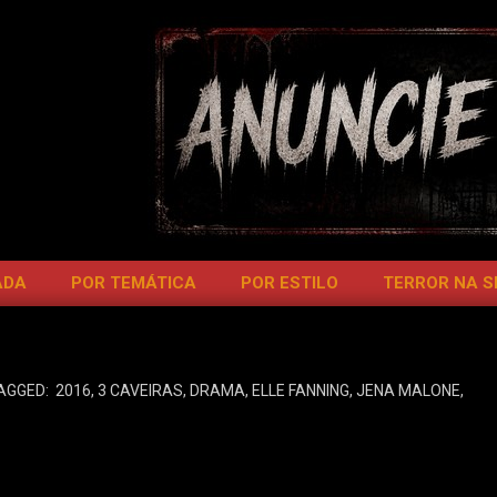
ADA
POR TEMÁTICA
POR ESTILO
TERROR NA 
AGGED:
2016
,
3 CAVEIRAS
,
DRAMA
,
ELLE FANNING
,
JENA MALONE
,