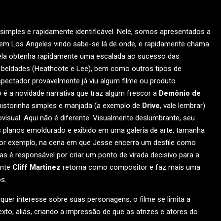
simples e rapidamente identificável. Nele, somos apresentados a
 em Los Angeles vindo sabe-se lá de onde, e rapidamente chama
 ela obtenha rapidamente uma escalada ao sucesso das
 beldades (Heathcote e Lee), bem como outros tipos de
spectador provavelmente já viu algum filme ou produto
é a novidade narrativa que traz algum frescor a
Demônio de
historinha simples e manjada (a exemplo de
Drive
, vale lembrar)
isual. Aqui não é diferente. Visualmente deslumbrante, seu
s planos emoldurado e exibido em uma galeria de arte, tamanha
 por exemplo, na cena em que Jesse encerra um desfile como
s é responsável por criar um ponto de virada decisivo para a
ente
Cliff Martinez
retorna como compositor e faz mais uma
s.
uer interesse sobre suas personagens, o filme se limita a
xto, aliás, criando a impressão de que as atrizes e atores do