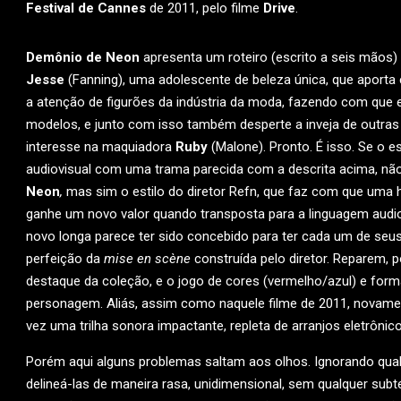
Festival de Cannes
de 2011, pelo filme
Drive
.
Demônio de Neon
apresenta um roteiro (escrito a seis mãos) 
Jesse
(Fanning), uma adolescente de beleza única, que aporta
a atenção de figurões da indústria da moda, fazendo com que
modelos, e junto com isso também desperte a inveja de outras
interesse na maquiadora
Ruby
(Malone). Pronto. É isso. Se o e
audiovisual com uma trama parecida com a descrita acima, não 
Neon
,
mas sim o estilo do diretor Refn, que faz com que uma 
ganhe um novo valor quando transposta para a linguagem audiov
novo longa parece ter sido concebido para ter cada um de seu
perfeição da
mise en scène
construída pelo diretor. Reparem,
destaque da coleção, e o jogo de cores (vermelho/azul) e forma
personagem. Aliás, assim como naquele filme de 2011, novam
vez uma trilha sonora impactante, repleta de arranjos eletrônico
Porém aqui alguns problemas saltam aos olhos. Ignorando qualq
delineá-las de maneira rasa, unidimensional, sem qualquer subte