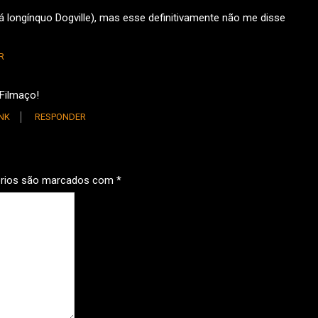
á longínquo Dogville), mas esse definitivamente não me disse
R
Filmaço!
NK
RESPONDER
órios são marcados com
*