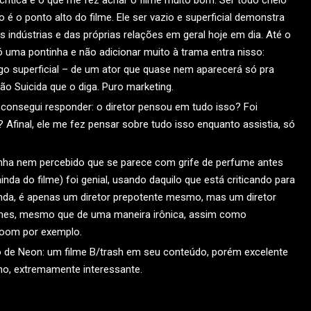
 é o ponto alto do filme. Ele ser vazio e superficial demonstra
 indústrias e das próprias relações em geral hoje em dia. Até o
 uma pontinha e não adicionar muito à trama entra nisso:
lgo superficial – de um ator que quase nem aparecerá só pra
o Suicida que o diga. Puro marketing.
 consegui responder: o diretor pensou em tudo isso? Foi
? Afinal, ele me fez pensar sobre tudo isso enquanto assistia, só
inha nem percebido que se parece com grife de perfume antes
 ainda do filme) foi genial, usando daquilo que está criticando para
gunda, é apenas um diretor prepotente mesmo, mas um diretor
ilmes, mesmo que de uma maneira irônica, assim como
Room por exemplo.
io de Neon: um filme B/trash em seu conteúdo, porém excelente
mo, extremamente interessante.