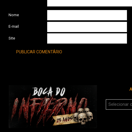
Nome
E-mail
Site
A
Arquivos
do
Boca