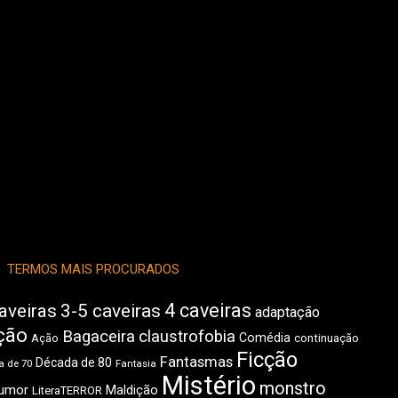
TERMOS MAIS PROCURADOS
4 caveiras
aveiras
3-5 caveiras
adaptação
ção
Bagaceira
claustrofobia
Comédia
Ação
continuação
Ficção
Fantasmas
Década de 80
 de 70
Fantasia
Mistério
monstro
umor
Maldição
LiteraTERROR