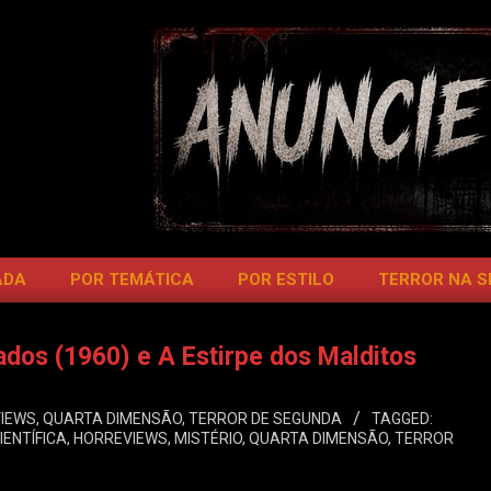
ADA
POR TEMÁTICA
POR ESTILO
TERROR NA 
dos (1960) e A Estirpe dos Malditos
IEWS
,
QUARTA DIMENSÃO
,
TERROR DE SEGUNDA
TAGGED:
IENTÍFICA
,
HORREVIEWS
,
MISTÉRIO
,
QUARTA DIMENSÃO
,
TERROR