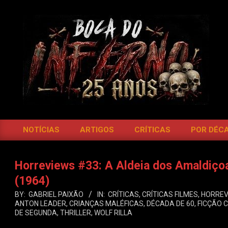
Skip
to
content
BOCA
DO
NOTÍCIAS
ARTIGOS
CRÍTICAS
POR DÉC
Primary
INFERNO
Navigation
Menu
Horreviews #33: A Aldeia dos Amaldiçoa
(1964)
BY:
GABRIEL PAIXÃO
IN:
CRÍTICAS
,
CRÍTICAS FILMES
,
HORREV
ANTON LEADER
,
CRIANÇAS MALÉFICAS
,
DÉCADA DE 60
,
FICÇÃO C
DE SEGUNDA
,
THRILLER
,
WOLF RILLA