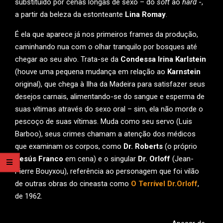
substituído por cenas longas de sexo – do
soft
ao
hard
-,
a partir da beleza da estonteante
Lina Romay
.
É ela que aparece já nos primeiros frames da produção,
caminhando nua com o olhar tranquilo por bosques até
chegar ao seu alvo. Trata-se da
Condessa Irina Karlstein
(houve uma pequena mudança em relação ao
Karnstein
original), que chega à Ilha da Madeira para satisfazer seus
desejos carnais, alimentando-se do sangue e esperma de
suas vítimas através do sexo oral – sim, ela não morde o
pescoço de suas vítimas. Muda como seu servo (Luis
Barboo), seus crimes chamam a atenção dos médicos
que examinam os corpos, como
Dr. Roberts
(o próprio
Jesús Franco
em cena) e o singular
Dr. Orloff
(Jean-
Pierre Bouyxou), referência ao personagem que foi vilão
de outras obras do cineasta como
O Terrível Dr.Orloff
,
de 1962.