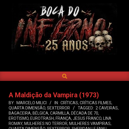
Skip
to
content
BOCA
DO
SEARCH
Primary
INFERNO
Navigation
Menu
A Maldição da Vampira (1973)
BY:
MARCELO MILICI
IN:
CRÍTICAS
,
CRÍTICAS FILMES
,
QUARTA DIMENSÃO
,
SEXTERROR
TAGGED:
2 CAVEIRAS
,
BAGACEIRA
,
BÉLGICA
,
CARMILLA
,
DÉCADA DE 70
,
EROTISMO
,
EUROTRASH
,
FRANÇA
,
JESUS FRANCO
,
LINA
ROMAY
,
MULHERES NO TERROR
,
MULHERES VAMPIRAS
,
QUARTA DIMENSÃO
,
SEXTERROR
,
SHERIDAN LE FANU
,