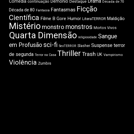
Drama
Comédia
Demônio
Destaque
continuação
Década de 70
Ficção
Fantasmas
Década de 80
Fantasia
Científica
Filme B
Gore
Humor
Maldição
LiteraTERROR
Mistério
monstros
monstro
Mortos Vivos
Quarta Dimensão
Sangue
religiosidade
sci-fi
em Profusão
Suspense
terror
Slasher
SexTERROR
Thriller
Trash
de segunda
UK
Vampirismo
Terror na Casa
Violência
Zumbis