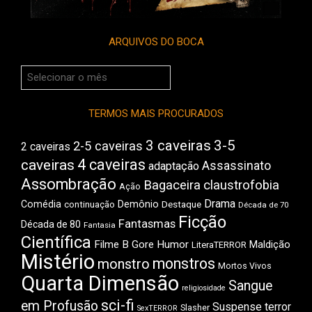
ARQUIVOS DO BOCA
Arquivos
do
Boca
TERMOS MAIS PROCURADOS
3 caveiras
3-5
2-5 caveiras
2 caveiras
4 caveiras
caveiras
Assassinato
adaptação
Assombração
Bagaceira
claustrofobia
Ação
Drama
Comédia
Demônio
Destaque
continuação
Década de 70
Ficção
Fantasmas
Década de 80
Fantasia
Científica
Filme B
Gore
Humor
Maldição
LiteraTERROR
Mistério
monstros
monstro
Mortos Vivos
Quarta Dimensão
Sangue
religiosidade
sci-fi
em Profusão
Suspense
terror
Slasher
SexTERROR