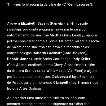
Thinnes
(protagonista da série de FC “
Os Invasores
”).
A jovem
Elizabeth Sayers
(Pamela Franklin) decide
investigar por conta própria a morte misteriosa por
enforcamento de sua irmã
Martha
(Terry Lumley), após a
polícia considerar como suicídio. Ela então vai até a escola
de Salem onde sua irmã estudava e é recebida pelas
antigas colegas
Roberta Lockhart
(Kate Jackson),
Debbie Jones
(Jamie Smith-Jackson) e
Jody Keller
(Cheryl Ladd, creditada como Cheryl Stoppelmoor), além
da diretora
Sra. Jessica Williams
(Jo Van Fleet) e alguns
professores como o severo
Delacroix
(Lloyd Bochner),
de Psicologia, e o misterioso
Clampett
(Roy Thinnes), que
leciona Artes Gráficas.
Ao perceber uma atmosfera sinistra no local com
acontecimentos estranhos e supostos suicídios das