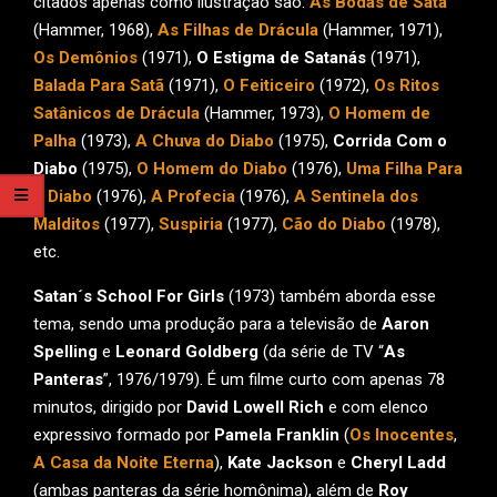
citados apenas como ilustração são:
As Bodas de Satã
(Hammer, 1968),
As Filhas de Drácula
(Hammer, 1971),
Os Demônios
(1971),
O Estigma de Satanás
(1971),
Balada Para Satã
(1971),
O Feiticeiro
(1972),
Os Ritos
Satânicos de Drácula
(Hammer, 1973),
O Homem de
Palha
(1973),
A Chuva do Diabo
(1975),
Corrida Com o
Diabo
(1975),
O Homem do Diabo
(1976),
Uma Filha Para
o Diabo
(1976),
A Profecia
(1976),
A Sentinela dos
Malditos
(1977),
Suspiria
(1977),
Cão do Diabo
(1978),
etc.
Satan´s School For Girls
(1973) também aborda esse
tema, sendo uma produção para a televisão de
Aaron
Spelling
e
Leonard Goldberg
(da série de TV “
As
Panteras
”, 1976/1979). É um filme curto com apenas 78
minutos, dirigido por
David Lowell Rich
e com elenco
expressivo formado por
Pamela Franklin
(
Os Inocentes
,
A Casa da Noite Eterna
),
Kate Jackson
e
Cheryl Ladd
(ambas panteras da série homônima), além de
Roy