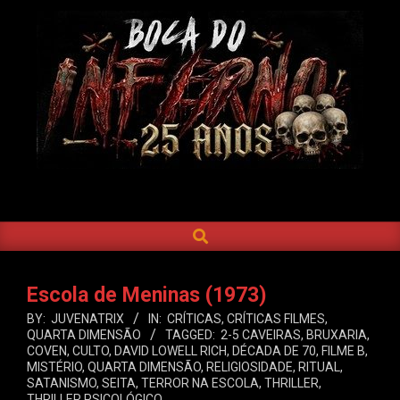
Skip
to
content
BOCA
DO
SEARCH
Primary
INFERNO
Navigation
Menu
Escola de Meninas (1973)
BY:
JUVENATRIX
IN:
CRÍTICAS
,
CRÍTICAS FILMES
,
QUARTA DIMENSÃO
TAGGED:
2-5 CAVEIRAS
,
BRUXARIA
,
COVEN
,
CULTO
,
DAVID LOWELL RICH
,
DÉCADA DE 70
,
FILME B
,
MISTÉRIO
,
QUARTA DIMENSÃO
,
RELIGIOSIDADE
,
RITUAL
,
SATANISMO
,
SEITA
,
TERROR NA ESCOLA
,
THRILLER
,
THRILLER PSICOLÓGICO