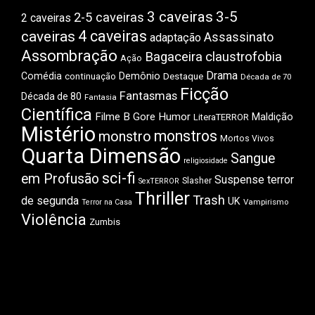
3 caveiras
3-5
2-5 caveiras
2 caveiras
4 caveiras
caveiras
Assassinato
adaptação
Assombração
Bagaceira
claustrofobia
Ação
Drama
Comédia
Demônio
Destaque
continuação
Década de 70
Ficção
Fantasmas
Década de 80
Fantasia
Científica
Filme B
Gore
Humor
Maldição
LiteraTERROR
Mistério
monstros
monstro
Mortos Vivos
Quarta Dimensão
Sangue
religiosidade
sci-fi
em Profusão
Suspense
terror
Slasher
SexTERROR
Thriller
Trash
de segunda
UK
Vampirismo
Terror na Casa
Violência
Zumbis