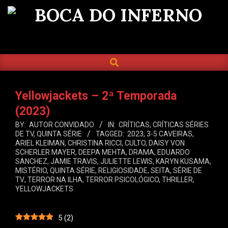
Skip
to
BOCA
content
DO
SEARCH
Primary
INFERNO
Navigation
Menu
Yellowjackets – 2ª Temporada
(2023)
BY:
AUTOR CONVIDADO
IN:
CRÍTICAS
,
CRÍTICAS SÉRIES
DE TV
,
QUINTA SÉRIE
TAGGED:
2023
,
3-5 CAVEIRAS
,
ARIEL KLEIMAN
,
CHRISTINA RICCI
,
CULTO
,
DAISY VON
SCHERLER MAYER
,
DEEPA MEHTA
,
DRAMA
,
EDUARDO
SANCHEZ
,
JAMIE TRAVIS
,
JULIETTE LEWIS
,
KARYN KUSAMA
,
MISTÉRIO
,
QUINTA SÉRIE
,
RELIGIOSIDADE
,
SEITA
,
SÉRIE DE
TV
,
TERROR NA ILHA
,
TERROR PSICOLÓGICO
,
THRILLER
,
YELLOWJACKETS
5
(
2
)