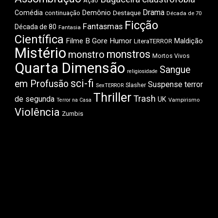
Ação
Drama
Comédia
Demônio
Destaque
continuação
Década de 70
Ficção
Fantasmas
Década de 80
Fantasia
Científica
Filme B
Gore
Humor
Maldição
LiteraTERROR
Mistério
monstros
monstro
Mortos Vivos
Quarta Dimensão
Sangue
religiosidade
sci-fi
em Profusão
Suspense
terror
Slasher
SexTERROR
Thriller
Trash
de segunda
UK
Vampirismo
Terror na Casa
Violência
Zumbis