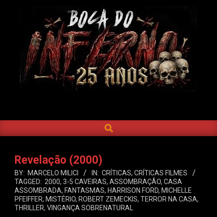
Skip
to
content
BOCA
DO
SEARCH
Primary
INFERNO
Navigation
Menu
Revelação (2000)
BY:
MARCELO MILICI
IN:
CRÍTICAS
,
CRÍTICAS FILMES
TAGGED:
2000
,
3-5 CAVEIRAS
,
ASSOMBRAÇÃO
,
CASA
ASSOMBRADA
,
FANTASMAS
,
HARRISON FORD
,
MICHELLE
PFEIFFER
,
MISTÉRIO
,
ROBERT ZEMECKIS
,
TERROR NA CASA
,
THRILLER
,
VINGANÇA SOBRENATURAL