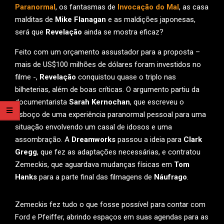
Paranormal
, os fantasmas de
Invocação do Mal
, as casa
malditas de
Mike Flanagan
e as maldições japonesas,
será que
Revelação
ainda se mostra eficaz?
Feito com um orçamento assustador para a proposta –
mais de US$100 milhões de dólares foram investidos no
filme -,
Revelação
conquistou quase o triplo nas
bilheterias, além de boas críticas. O argumento partiu da
documentarista
Sarah Kernochan
, que escreveu o
esboço de uma experiência paranormal pessoal para uma
situação envolvendo um casal de idosos e uma
assombração. A
Dreamworks
passou a ideia para
Clark
Gregg
, que fez as adaptações necessárias, e contratou
Zemeckis, que aguardava mudanças físicas em
Tom
Hanks
para a parte final das filmagens de
Náufrago
.
Zemeckis fez tudo o que fosse possível para contar com
Ford e Pfeiffer, abrindo espaços em suas agendas para as