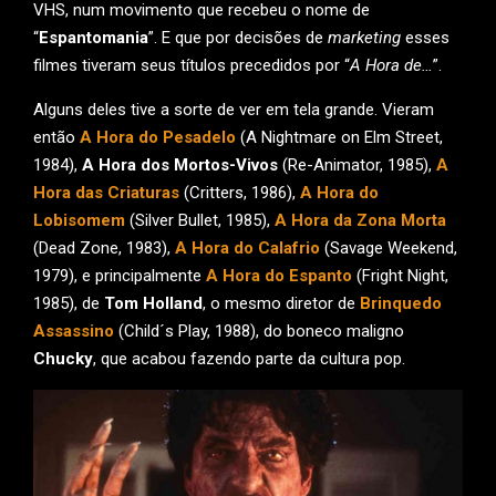
VHS, num movimento que recebeu o nome de
“
Espantomania
”. E que por decisões de
marketing
esses
filmes tiveram seus títulos precedidos por “
A Hora de…
”.
Alguns deles tive a sorte de ver em tela grande. Vieram
então
A Hora do Pesadelo
(A Nightmare on Elm Street,
1984),
A Hora dos Mortos-Vivos
(Re-Animator, 1985),
A
Hora das Criaturas
(Critters, 1986),
A Hora do
Lobisomem
(Silver Bullet, 1985),
A Hora da Zona Morta
(Dead Zone, 1983),
A Hora do Calafrio
(Savage Weekend,
1979), e principalmente
A Hora do Espanto
(Fright Night,
1985), de
Tom Holland
, o mesmo diretor de
Brinquedo
Assassino
(Child´s Play, 1988), do boneco maligno
Chucky
, que acabou fazendo parte da cultura pop.