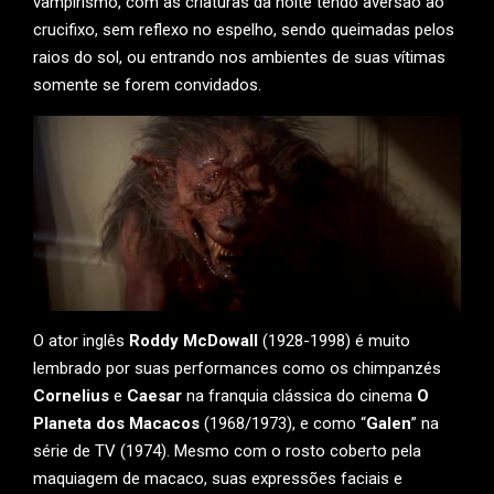
vampirismo, com as criaturas da noite tendo aversão ao
crucifixo, sem reflexo no espelho, sendo queimadas pelos
raios do sol, ou entrando nos ambientes de suas vítimas
somente se forem convidados.
O ator inglês
Roddy McDowall
(1928-1998) é muito
lembrado por suas performances como os chimpanzés
Cornelius
e
Caesar
na franquia clássica do cinema
O
Planeta dos Macacos
(1968/1973), e como “
Galen
” na
série de TV (1974). Mesmo com o rosto coberto pela
maquiagem de macaco, suas expressões faciais e