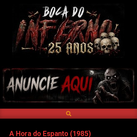
Skip
to
content
BOCA
DO
INFERNO
SEARCH
Primary
Navigation
Menu
A Hora do Espanto (1985)