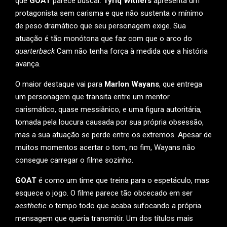
que
GOAT
parece buscar.
Tyriq Withers
apresenta um
protagonista sem carisma e que não sustenta o mínimo
de peso dramático que seu personagem exige. Sua
atuação é tão monótona que faz com que o arco do
quarterback
Cam não tenha força à medida que a história
avança.
O maior destaque vai para
Marlon Wayans
, que entrega
um personagem que transita entre um mentor
carismático, quase messiânico, e uma figura autoritária,
tomada pela loucura causada por sua própria obsessão,
mas a sua atuação se perde entre os extremos. Apesar de
muitos momentos acertar o tom, no fim, Wayans não
consegue carregar o filme sozinho.
GOAT
é como um time que treina para o espetáculo, mas
esquece o jogo. O filme parece tão obcecado em ser
aesthetic
o tempo todo que acaba sufocando a própria
mensagem que queria transmitir. Um dos títulos mais