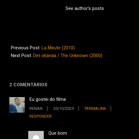
See author's posts
2025-
10-
Previous Post:
La Meute (2010)
19
Next Post:
Det okända / The Unknown (2000)
2 COMENTÁRIOS
Eu gostei do filme.
RENAN
20/10/2025
PERMALINK
RESPONDER
Que bom.