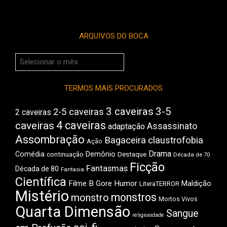
ARQUIVOS DO BOCA
Arquivos
do
Boca
TERMOS MAIS PROCURADOS
3 caveiras
3-5
2-5 caveiras
2 caveiras
4 caveiras
caveiras
Assassinato
adaptação
Assombração
Bagaceira
claustrofobia
Ação
Drama
Comédia
Demônio
Destaque
continuação
Década de 70
Ficção
Fantasmas
Década de 80
Fantasia
Científica
Filme B
Gore
Humor
Maldição
LiteraTERROR
Mistério
monstros
monstro
Mortos Vivos
Quarta Dimensão
Sangue
religiosidade