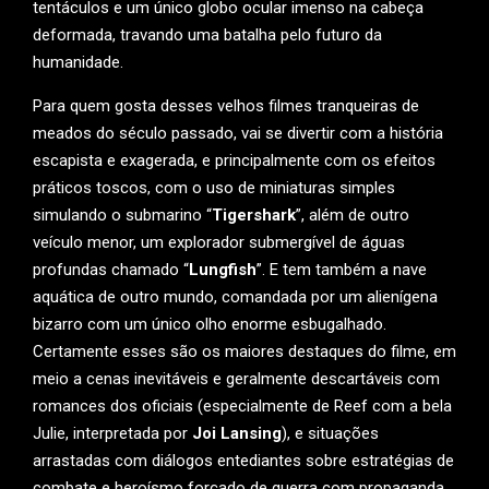
tentáculos e um único globo ocular imenso na cabeça
deformada, travando uma batalha pelo futuro da
humanidade.
Para quem gosta desses velhos filmes tranqueiras de
meados do século passado, vai se divertir com a história
escapista e exagerada, e principalmente com os efeitos
práticos toscos, com o uso de miniaturas simples
simulando o submarino “
Tigershark
”, além de outro
veículo menor, um explorador submergível de águas
profundas chamado “
Lungfish
”. E tem também a nave
aquática de outro mundo, comandada por um alienígena
bizarro com um único olho enorme esbugalhado.
Certamente esses são os maiores destaques do filme, em
meio a cenas inevitáveis e geralmente descartáveis com
romances dos oficiais (especialmente de Reef com a bela
Julie, interpretada por
Joi Lansing
), e situações
arrastadas com diálogos entediantes sobre estratégias de
combate e heroísmo forçado de guerra com propaganda