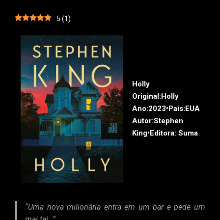
5
(
1
)
Holly
Original:
Holly
Ano:
2023•
País:
EUA
Autor:
Stephen
King•
Editora:
Suma
“Uma nova milionária entra em um bar e pede um
mai tai…”