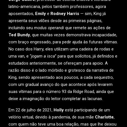
latino-americana, pelos também professores, agora
aposentados,
Emily
e
Rodney Harris
— sim, King já
apresenta seus vilões desde as primeiras páginas,
incluindo seu
modus operandi
que remete as ações de
Ted Bundy
, que muitas vezes demonstrava incapacidade,
com braço engessado, para pedir ajuda às futuras vítimas.
No caso dos Harry, eles utilizam uma cadeira de rodas e
uma van, e “
jogam a isca
” para que solícitos, já definidos e
estudados anteriormente, se ofereçam para apoio. A
razão disso é o lado mórbido e grotesco da narrativa de
King, sendo apresentado aos poucos, a cada sequestro,
com um gradual avanço do que acontece após levarem
suas vítimas para o número 93 da Ridge Road, ainda que
deixe a imaginação do leitor completar as lacunas.
Em 22 de julho de 2021,
Holly
está participando de um
velório virtual, devido à pandemia, de sua mãe
Charlotte
,
com quem não teve uma boa relação, mas que lhe deixou