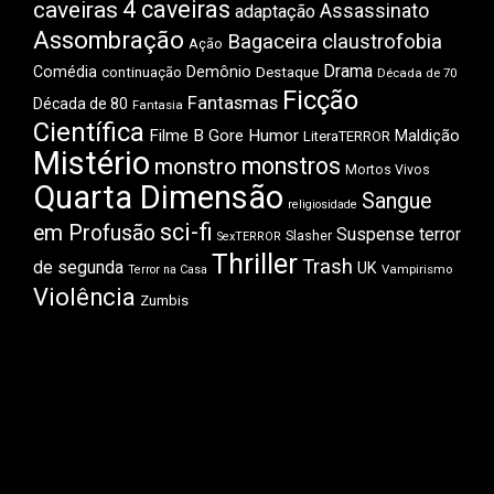
4 caveiras
caveiras
Assassinato
adaptação
Assombração
Bagaceira
claustrofobia
Ação
Drama
Comédia
Demônio
Destaque
continuação
Década de 70
Ficção
Fantasmas
Década de 80
Fantasia
Científica
Filme B
Gore
Humor
Maldição
LiteraTERROR
Mistério
monstros
monstro
Mortos Vivos
Quarta Dimensão
Sangue
religiosidade
sci-fi
em Profusão
Suspense
terror
Slasher
SexTERROR
Thriller
Trash
de segunda
UK
Vampirismo
Terror na Casa
Violência
Zumbis