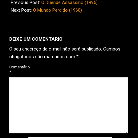
01-
Previous Post:
O Duende Assassino (1995)
13
Next Post:
O Mundo Perdido (1960)
DEIXE UM COMENTÁRIO
O seu endereço de e-mail não será publicado.
Campos
obrigatórios são marcados com
*
Comentário
*