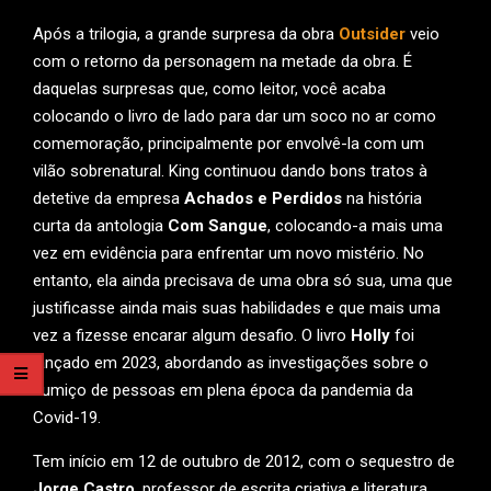
Após a trilogia, a grande surpresa da obra
Outsider
veio
com o retorno da personagem na metade da obra. É
daquelas surpresas que, como leitor, você acaba
colocando o livro de lado para dar um soco no ar como
comemoração, principalmente por envolvê-la com um
vilão sobrenatural. King continuou dando bons tratos à
detetive da empresa
Achados e Perdidos
na história
curta da antologia
Com Sangue
, colocando-a mais uma
vez em evidência para enfrentar um novo mistério. No
entanto, ela ainda precisava de uma obra só sua, uma que
justificasse ainda mais suas habilidades e que mais uma
vez a fizesse encarar algum desafio. O livro
Holly
foi
lançado em 2023, abordando as investigações sobre o
sumiço de pessoas em plena época da pandemia da
Covid-19.
Tem início em 12 de outubro de 2012, com o sequestro de
Jorge Castro
, professor de escrita criativa e literatura