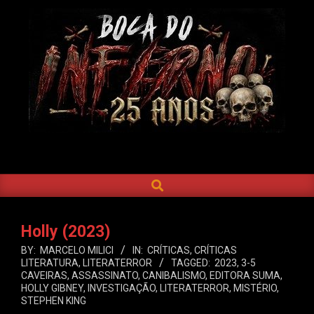
Skip
to
content
BOCA
DO
SEARCH
Primary
INFERNO
Navigation
Menu
Holly (2023)
BY:
MARCELO MILICI
IN:
CRÍTICAS
,
CRÍTICAS
LITERATURA
,
LITERATERROR
TAGGED:
2023
,
3-5
CAVEIRAS
,
ASSASSINATO
,
CANIBALISMO
,
EDITORA SUMA
,
HOLLY GIBNEY
,
INVESTIGAÇÃO
,
LITERATERROR
,
MISTÉRIO
,
STEPHEN KING