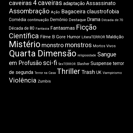
4 caveiras
caveiras
Assassinato
adaptação
Assombração
Bagaceira
claustrofobia
Ação
Drama
Comédia
Demônio
Destaque
continuação
Década de 70
Ficção
Fantasmas
Década de 80
Fantasia
Científica
Filme B
Gore
Humor
Maldição
LiteraTERROR
Mistério
monstros
monstro
Mortos Vivos
Quarta Dimensão
Sangue
religiosidade
sci-fi
em Profusão
Suspense
terror
Slasher
SexTERROR
Thriller
Trash
de segunda
UK
Vampirismo
Terror na Casa
Violência
Zumbis