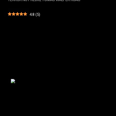
4.8
(
5
)