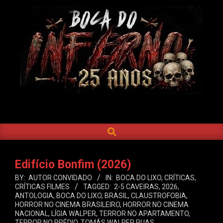
Skip
to
content
BOCA
DO
SEARCH
Primary
INFERNO
Navigation
Menu
Edifício Bonfim (2026)
BY:
AUTOR CONVIDADO
IN:
BOCA DO LIXO
,
CRÍTICAS
,
CRÍTICAS FILMES
TAGGED:
2-5 CAVEIRAS
,
2026
,
ANTOLOGIA
,
BOCA DO LIXO
,
BRASIL
,
CLAUSTROFOBIA
,
HORROR NO CINEMA BRASILEIRO
,
HORROR NO CINEMA
NACIONAL
,
LÍGIA WALPER
,
TERROR NO APARTAMENTO
,
TERROR NO PRÉDIO
,
TOMÁS WALPER RUAS