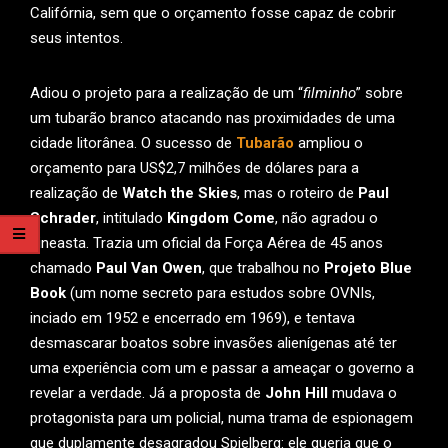
Califórnia, sem que o orçamento fosse capaz de cobrir
seus intentos.
Adiou o projeto para a realização de um “
filminho
” sobre
um tubarão branco atacando nas proximidades de uma
cidade litorânea. O sucesso de
Tubarão
ampliou o
orçamento para US$2,7 milhões de dólares para a
realização de
Watch the Skies
, mas o roteiro de
Paul
Schrader
, intitulado
Kingdom Come
, não agradou o
cineasta. Trazia um oficial da Força Aérea de 45 anos
chamado
Paul Van Owen
, que trabalhou no
Projeto Blue
Book
(um nome secreto para estudos sobre OVNIs,
inciado em 1952 e encerrado em 1969), e tentava
desmascarar boatos sobre invasões alienígenas até ter
uma experiência com um e passar a ameaçar o governo a
revelar a verdade. Já a proposta de
John Hill
mudava o
protagonista para um policial, numa trama de espionagem
que duplamente desagradou Spielberg: ele queria que o