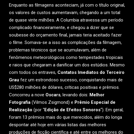
Enquanto as filmagens aconteciam, já com o título original,
os valores de custos aumentavam, chegando a um total
de quase vinte milhões. A Columbia atravessa um período
complicado financeiramente, e chegou a dizer que se
soubesse do orçamento final, jamais teria aceitado fazer
o filme. Somava-se a isso as complicações da filmagem,
problemas técnicos que se acumulavam, além de
fenômenos meteorológicos como tempestades tropicais
e raios que chegaram a danificar um dos estúdios. Mesmo
com todos os entraves,
Contatos Imediatos do Terceiro
Grau
fez um estrondoso sucesso, conquistando mais de
US$280 milhões de dólares, críticas positivas e prêmios.
Concorreu a nove
Oscars
, levando dois:
Melhor
Fotografia
(Vilmos Zsigmond) e
Prêmio Especial de
Realização
(por “
Edição de Efeitos Sonoros
“). Em geral,
foram 13 prêmios mais do que merecidos, além do longa
despontar até hoje em várias listas das melhores
produções de ficção científica e até entre os melhores do