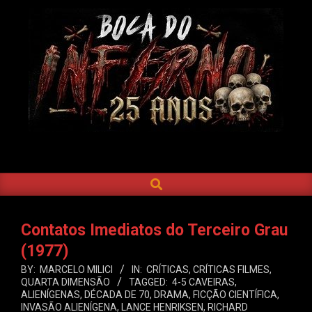
Skip
to
content
BOCA
DO
SEARCH
Primary
INFERNO
Navigation
Menu
Contatos Imediatos do Terceiro Grau
(1977)
BY:
MARCELO MILICI
IN:
CRÍTICAS
,
CRÍTICAS FILMES
,
QUARTA DIMENSÃO
TAGGED:
4-5 CAVEIRAS
,
ALIENÍGENAS
,
DÉCADA DE 70
,
DRAMA
,
FICÇÃO CIENTÍFICA
,
INVASÃO ALIENÍGENA
,
LANCE HENRIKSEN
,
RICHARD