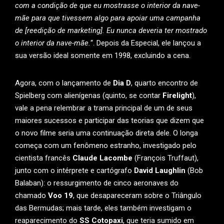
com a condição de que eu mostrasse o interior da nave-
mãe para que tivessem algo para apoiar uma campanha
de [reedição de marketing]. Eu nunca deveria ter mostrado
o interior da nave-mãe.
“. Depois da Especial, ele lançou a
sua versão ideal somente em 1998, excluindo a cena.
Agora, com o lançamento de
Dia D
, quarto encontro de
Spielberg com alienígenas (quinto, se contar
Firelight
),
vale a pena relembrar a trama principal de um de seus
maiores sucessos e participar das teorias que dizem que
o novo filme seria uma continuação direta dele. O longa
começa com um fenômeno estranho, investigado pelo
cientista francês
Claude Lacombe
(François Truffaut),
junto com o intérprete e cartógrafo
David Laughlin
(Bob
Balaban): o ressurgimento de cinco aeronaves do
chamado
Voo 19
, que desapareceram sobre o Triângulo
das Bermudas; mais tarde, eles também investigam o
reaparecimento do
SS Cotopaxi
, que teria sumido em