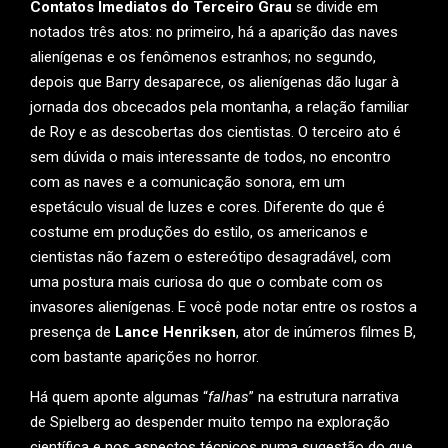
Contatos Imediatos do Terceiro Grau
se divide em
notados três atos: no primeiro, há a aparição das naves
alienígenas e os fenômenos estranhos; no segundo,
depois que Barry desaparece, os alienígenas dão lugar à
jornada dos obcecados pela montanha, a relação familiar
de Roy e as descobertas dos cientistas. O terceiro ato é
sem dúvida o mais interessante de todos, no encontro
com as naves e a comunicação sonora, em um
espetáculo visual de luzes e cores. Diferente do que é
costume em produções do estilo, os americanos e
cientistas não fazem o estereótipo desagradável, com
uma postura mais curiosa do que o combate com os
invasores alienígenas. E você pode notar entre os rostos a
presença de
Lance Henriksen
, ator de inúmeros filmes B,
com bastante aparições no horror.
Há quem aponte algumas “
falhas
” na estrutura narrativa
de Spielberg ao despender muito tempo na exploração
científica e nos aspectos técnicos numa sugestão do que