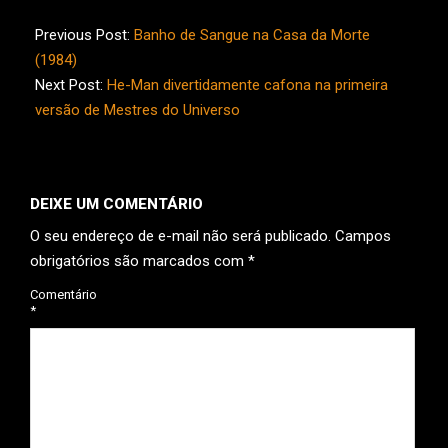
2026-
06-
Previous Post:
Banho de Sangue na Casa da Morte
10
(1984)
Next Post:
He-Man divertidamente cafona na primeira
versão de Mestres do Universo
DEIXE UM COMENTÁRIO
O seu endereço de e-mail não será publicado.
Campos
obrigatórios são marcados com
*
Comentário
*