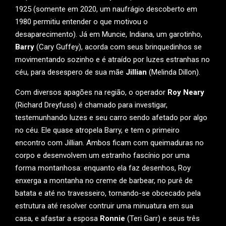
1925 (somente em 2020, um naufrágio descoberto em
1980 permitiu entender o que motivou o
desaparecimento). Já em Muncie, Indiana, um garotinho,
Barry
(Cary Guffey), acorda com seus brinquedinhos se
movimentando sozinho e é atraído por luzes estranhas no
céu, para desespero de sua mãe
Jillian
(Melinda Dillon).
Com diversos apagões na região, o operador
Roy Neary
(Richard Dreyfuss) é chamado para investigar,
testemunhando luzes e seu carro sendo afetado por algo
no céu. Ele quase atropela Barry, e tem o primeiro
encontro com Jillian. Ambos ficam com queimaduras no
corpo e desenvolvem um estranho fascínio por uma
forma montanhosa: enquanto ela faz desenhos, Roy
enxerga a montanha no creme de barbear, no purê de
batata e até no travesseiro, tornando-se obcecado pela
estrutura até resolver contruir uma minuatura em sua
casa, e afastar a esposa
Ronnie
(Teri Garr) e seus três