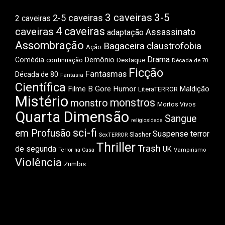
3 caveiras
3-5
2-5 caveiras
2 caveiras
4 caveiras
caveiras
Assassinato
adaptação
Assombração
Bagaceira
claustrofobia
Ação
Drama
Comédia
Demônio
Destaque
continuação
Década de 70
Ficção
Fantasmas
Década de 80
Fantasia
Científica
Filme B
Gore
Humor
Maldição
LiteraTERROR
Mistério
monstros
monstro
Mortos Vivos
Quarta Dimensão
Sangue
religiosidade
sci-fi
em Profusão
Suspense
terror
Slasher
SexTERROR
Thriller
Trash
de segunda
UK
Vampirismo
Terror na Casa
Violência
Zumbis