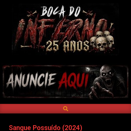
Skip
to
content
BOCA
DO
INFERNO
SEARCH
Primary
Navigation
Menu
Sangue Possuído (2024)