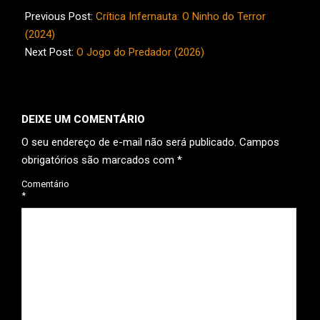
06-
Previous Post:
Crítica Infernauta: O Ninho do Terror
07
(2024)
Next Post:
O Jogo do Predador (2026)
DEIXE UM COMENTÁRIO
O seu endereço de e-mail não será publicado.
Campos
obrigatórios são marcados com
*
Comentário
*