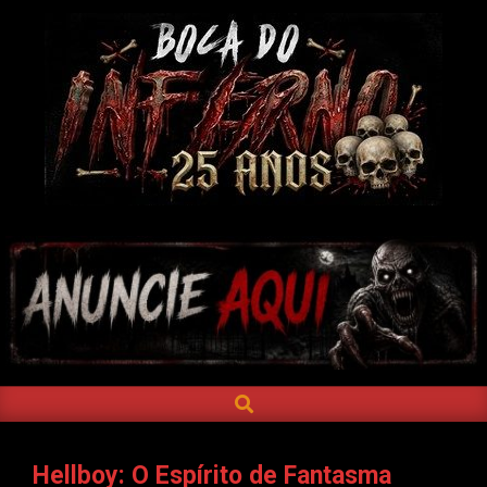
Skip
to
content
BOCA
DO
INFERNO
SEARCH
Primary
Navigation
Menu
Hellboy: O Espírito de Fantasma