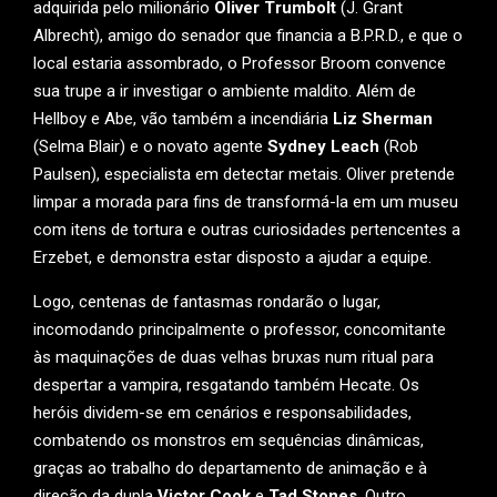
adquirida pelo milionário
Oliver Trumbolt
(J. Grant
Albrecht), amigo do senador que financia a B.P.R.D., e que o
local estaria assombrado, o Professor Broom convence
sua trupe a ir investigar o ambiente maldito. Além de
Hellboy e Abe, vão também a incendiária
Liz Sherman
(Selma Blair) e o novato agente
Sydney Leach
(Rob
Paulsen), especialista em detectar metais. Oliver pretende
limpar a morada para fins de transformá-la em um museu
com itens de tortura e outras curiosidades pertencentes a
Erzebet, e demonstra estar disposto a ajudar a equipe.
Logo, centenas de fantasmas rondarão o lugar,
incomodando principalmente o professor, concomitante
às maquinações de duas velhas bruxas num ritual para
despertar a vampira, resgatando também Hecate. Os
heróis dividem-se em cenários e responsabilidades,
combatendo os monstros em sequências dinâmicas,
graças ao trabalho do departamento de animação e à
direção da dupla
Victor Cook
e
Tad Stones
. Outro