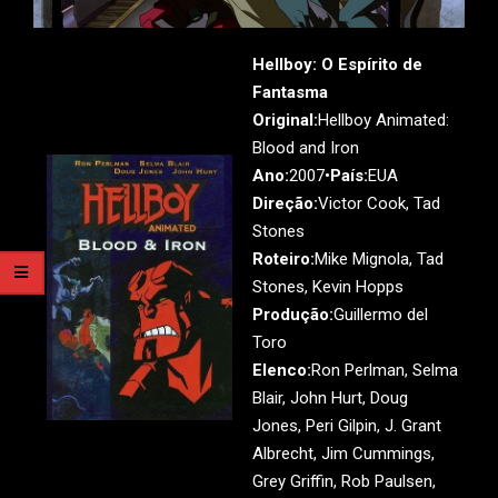
Hellboy: O Espírito de
Fantasma
Original:
Hellboy Animated:
Blood and Iron
Ano:
2007•
País:
EUA
Direção:
Victor Cook, Tad
Stones
Roteiro:
Mike Mignola, Tad
Stones, Kevin Hopps
Produção:
Guillermo del
Toro
Elenco:
Ron Perlman, Selma
Blair, John Hurt, Doug
Jones, Peri Gilpin, J. Grant
Albrecht, Jim Cummings,
Grey Griffin, Rob Paulsen,