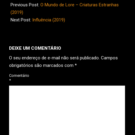
12-
Previous Post:
O Mundo de Lore – Criaturas Estranhas
28
(2019)
Next Post:
Influência (2019)
DEIXE UM COMENTÁRIO
O seu endereço de e-mail não será publicado.
Campos
obrigatórios são marcados com
*
Comentário
*