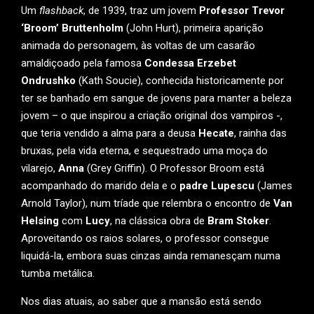
Um
flashback
, de 1939, traz um jovem
Professor Trevor
‘Broom’ Bruttenholm
(John Hurt), primeira aparição
animada do personagem, às voltas de um casarão
amaldiçoado pela famosa
Condessa Erzebet
Ondrushko
(Kath Soucie), conhecida historicamente por
ter se banhado em sangue de jovens para manter a beleza
jovem – o que inspirou a criação original dos vampiros -,
que teria vendido a alma para a deusa
Hecate
, rainha das
bruxas, pela vida eterna, e sequestrado uma moça do
vilarejo,
Anna
(Grey Griffin). O Professor Broom está
acompanhado do marido dela e o
padre Lupescu
(James
Arnold Taylor), num tríade que relembra o encontro de
Van
Helsing
com
Lucy
, na clássica obra de
Bram Stoker
.
Aproveitando os raios solares, o professor consegue
liquidá-la, embora suas cinzas ainda remanesçam numa
tumba metálica.
Nos dias atuais, ao saber que a mansão está sendo