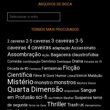
ARQUIVOS DO BOCA
Arquivos
do
Boca
TERMOS MAIS PROCURADOS
3 caveiras
3-5
2-5 caveiras
2 caveiras
4 caveiras
caveiras
Assassinato
adaptação
Assombração
Bagaceira
claustrofobia
Ação
Drama
Comédia
Demônio
Destaque
continuação
Década de 70
Ficção
Fantasmas
Década de 80
Fantasia
Científica
Filme B
Gore
Humor
Maldição
LiteraTERROR
Mistério
monstros
monstro
Mortos Vivos
Quarta Dimensão
Sangue
religiosidade
sci-fi
em Profusão
Suspense
terror
Slasher
SexTERROR
Thriller
Trash
de segunda
UK
Vampirismo
Terror na Casa