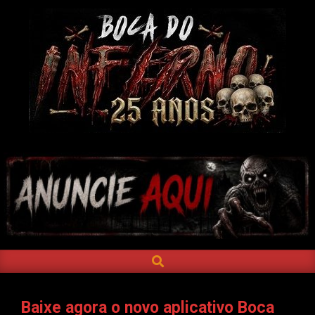
Skip
to
content
BOCA
DO
INFERNO
SEARCH
Primary
Navigation
Menu
Baixe agora o novo aplicativo Boca