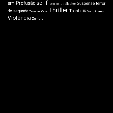
sci-fi
em Profusão
Suspense
terror
Slasher
SexTERROR
Thriller
Trash
de segunda
UK
Vampirismo
Terror na Casa
Violência
Zumbis