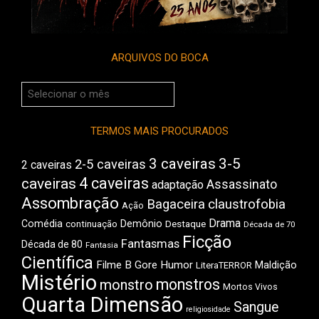
ARQUIVOS DO BOCA
Arquivos
do
Boca
TERMOS MAIS PROCURADOS
3 caveiras
3-5
2-5 caveiras
2 caveiras
4 caveiras
caveiras
Assassinato
adaptação
Assombração
Bagaceira
claustrofobia
Ação
Drama
Comédia
Demônio
Destaque
continuação
Década de 70
Ficção
Fantasmas
Década de 80
Fantasia
Científica
Filme B
Gore
Humor
Maldição
LiteraTERROR
Mistério
monstros
monstro
Mortos Vivos
Quarta Dimensão
Sangue
religiosidade