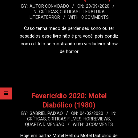
2020-
BY:
AUTOR CONVIDADO
ON:
28/09/2020
IN:
CRÍTICAS
,
CRÍTICAS LITERATURA
,
09-
LITERATERROR
WITH:
0 COMMENTS
28
Caso tenha medo de perder seu sono ou ter
pesadelos esse livro não é pra você, pois condiz
com o titulo se mostrando um verdadeiro show
de horror
LEIA MAIS
Fevericídio 2020: Motel
Diabólico (1980)
2020-
BY:
GABRIEL PAIXÃO
ON:
04/02/2020
IN:
CRÍTICAS
,
CRÍTICAS FILMES
,
HORREVIEWS
,
02-
QUARTA DIMENSÃO
WITH:
0 COMMENTS
04
Hoje em cartaz Motel Hell ou Motel Diabólico de