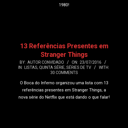
1980!
LEIA MAIS
13 Referências Presentes em
Stranger Things
2016-
BY:
AUTOR CONVIDADO
ON:
23/07/2016
IN:
LISTAS
,
QUINTA SÉRIE
,
SÉRIES DE TV
WITH:
07-
30 COMMENTS
23
O Boca do Inferno organizou uma lista com 13
referências presentes em Stranger Things, a
nova série do Netflix que está dando o que falar!
LEIA MAIS