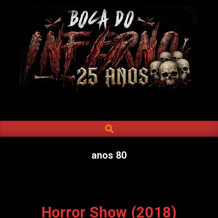
Skip
to
content
BOCA
DO
SEARCH
Primary
INFERNO
Navigation
Menu
anos 80
Horror Show (2018)