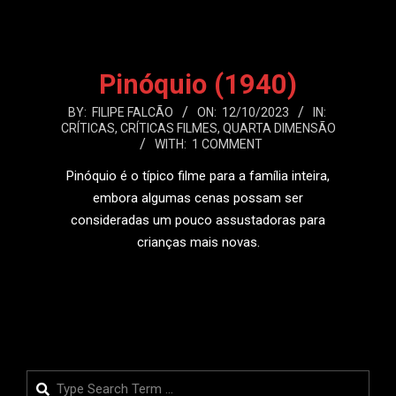
Pinóquio (1940)
2023-
BY:
FILIPE FALCÃO
ON:
12/10/2023
IN:
CRÍTICAS
,
CRÍTICAS FILMES
,
QUARTA DIMENSÃO
10-
WITH:
1 COMMENT
12
Pinóquio é o típico filme para a família inteira,
embora algumas cenas possam ser
consideradas um pouco assustadoras para
crianças mais novas.
LEIA MAIS
Search