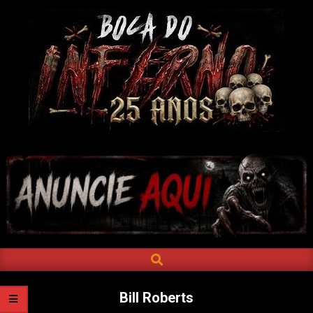
Skip
to
content
BOCA
DO
INFERNO
SEARCH
Primary
Navigation
Menu
Bill Roberts