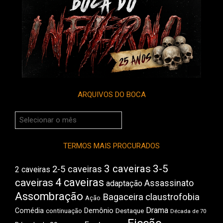
ARQUIVOS DO BOCA
Arquivos
do
Boca
TERMOS MAIS PROCURADOS
3 caveiras
3-5
2-5 caveiras
2 caveiras
4 caveiras
caveiras
Assassinato
adaptação
Assombração
Bagaceira
claustrofobia
Ação
Drama
Comédia
Demônio
Destaque
continuação
Década de 70