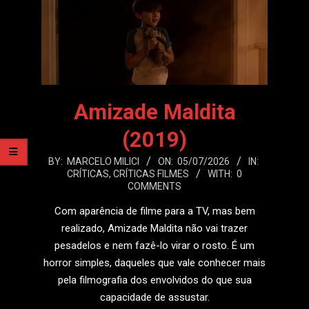
Amizade Maldita
(2019)
2026-
BY:
MARCELO MILICI
ON:
05/07/2026
IN:
CRÍTICAS
,
CRÍTICAS FILMES
WITH:
0
07-
COMMENTS
05
Com aparência de filme para a TV, mas bem
realizado, Amizade Maldita não vai trazer
pesadelos e nem fazê-lo virar o rosto. É um
horror simples, daqueles que vale conhecer mais
pela filmografia dos envolvidos do que sua
capacidade de assustar.