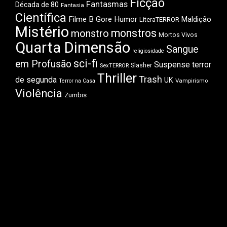
Ficção
Fantasmas
Década de 80
Fantasia
Científica
Filme B
Gore
Humor
Maldição
LiteraTERROR
Mistério
monstros
monstro
Mortos Vivos
Quarta Dimensão
Sangue
religiosidade
sci-fi
em Profusão
Suspense
terror
Slasher
SexTERROR
Thriller
Trash
de segunda
UK
Vampirismo
Terror na Casa
Violência
Zumbis