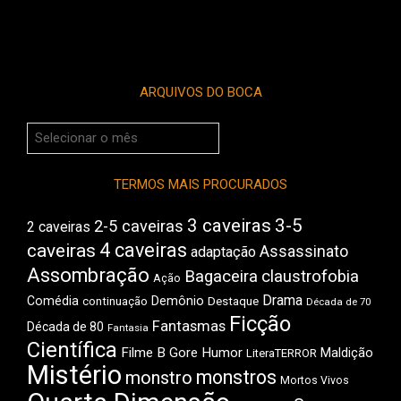
ARQUIVOS DO BOCA
Arquivos
do
Boca
TERMOS MAIS PROCURADOS
3 caveiras
3-5
2-5 caveiras
2 caveiras
4 caveiras
caveiras
Assassinato
adaptação
Assombração
Bagaceira
claustrofobia
Ação
Drama
Comédia
Demônio
Destaque
continuação
Década de 70
Ficção
Fantasmas
Década de 80
Fantasia
Científica
Filme B
Gore
Humor
Maldição
LiteraTERROR
Mistério
monstros
monstro
Mortos Vivos