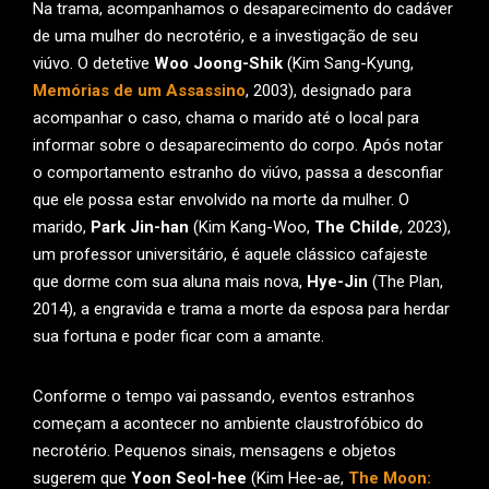
Na trama, acompanhamos o desaparecimento do cadáver
de uma mulher do necrotério, e a investigação de seu
viúvo. O detetive
Woo Joong-Shik
(Kim Sang-Kyung,
Memórias de um Assassino
, 2003), designado para
acompanhar o caso, chama o marido até o local para
informar sobre o desaparecimento do corpo. Após notar
o comportamento estranho do viúvo, passa a desconfiar
que ele possa estar envolvido na morte da mulher. O
marido,
Park Jin-han
(Kim Kang-Woo,
The Childe
, 2023),
um professor universitário, é aquele clássico cafajeste
que dorme com sua aluna mais nova,
Hye-Jin
(The Plan,
2014), a engravida e trama a morte da esposa para herdar
sua fortuna e poder ficar com a amante.
Conforme o tempo vai passando, eventos estranhos
começam a acontecer no ambiente claustrofóbico do
necrotério. Pequenos sinais, mensagens e objetos
sugerem que
Yoon Seol-hee
(Kim Hee-ae,
The Moon: