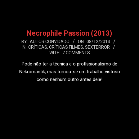
Necrophile Passion (2013)
2013-
BY:
AUTOR CONVIDADO
ON:
08/12/2013
IN:
CRÍTICAS
,
CRÍTICAS FILMES
,
SEXTERROR
12-
WITH:
7 COMMENTS
08
Pode não ter a técnica e o profissionalismo de
Nekromantik, mas tornou-se um trabalho vistoso
como nenhum outro antes dele!
LEIA MAIS