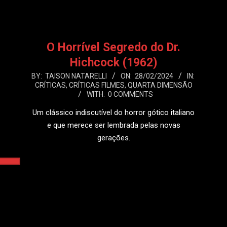
O Horrível Segredo do Dr.
Hichcock (1962)
2024-
BY:
TAISON NATARELLI
ON:
28/02/2024
IN:
CRÍTICAS
,
CRÍTICAS FILMES
,
QUARTA DIMENSÃO
02-
WITH:
0 COMMENTS
28
Um clássico indiscutível do horror gótico italiano
e que merece ser lembrada pelas novas
gerações.
LEIA MAIS