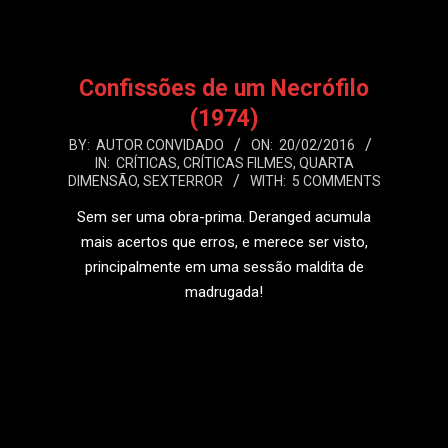
Confissões de um Necrófilo
(1974)
2016-
BY:
AUTOR CONVIDADO
ON:
20/02/2016
IN:
CRÍTICAS
,
CRÍTICAS FILMES
,
QUARTA
02-
DIMENSÃO
,
SEXTERROR
WITH:
5 COMMENTS
20
Sem ser uma obra-prima. Deranged acumula
mais acertos que erros, e merece ser visto,
principalmente em uma sessão maldita de
madrugada!
LEIA MAIS