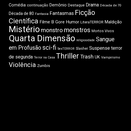
Drama
Comédia
Demônio
Destaque
continuação
Década de 70
Ficção
Fantasmas
Década de 80
Fantasia
Científica
Filme B
Gore
Humor
Maldição
LiteraTERROR
Mistério
monstros
monstro
Mortos Vivos
Quarta Dimensão
Sangue
religiosidade
sci-fi
em Profusão
Suspense
terror
Slasher
SexTERROR
Thriller
Trash
de segunda
UK
Vampirismo
Terror na Casa
Violência
Zumbis