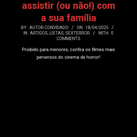
assistir (ou não!) com
a sua família
2025-
BY:
AUTOR CONVIDADO
ON:
18/04/2025
IN:
ARTIGOS
,
LISTAS
,
SEXTERROR
WITH:
0
04-
COMMENTS
18
Proibido para menores, confira os filmes mais
perversos do cinema de horror!
LEIA MAIS