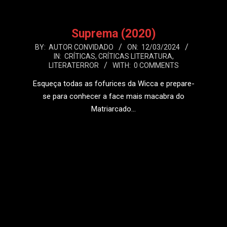
Suprema (2020)
2024-
BY:
AUTOR CONVIDADO
ON:
12/03/2024
IN:
CRÍTICAS
,
CRÍTICAS LITERATURA
,
03-
LITERATERROR
WITH:
0 COMMENTS
12
Esqueça todas as fofurices da Wicca e prepare-
se para conhecer a face mais macabra do
Matriarcado…
LEIA MAIS