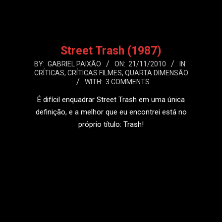
Street Trash (1987)
2010-
BY:
GABRIEL PAIXÃO
ON:
21/11/2010
IN:
CRÍTICAS
,
CRÍTICAS FILMES
,
QUARTA DIMENSÃO
11-
WITH:
3 COMMENTS
21
É difícil enquadrar Street Trash em uma única
definição, e a melhor que eu encontrei está no
próprio título: Trash!
LEIA MAIS