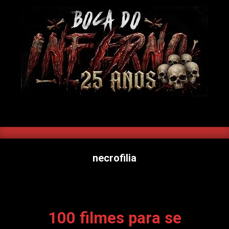
Skip
to
content
BOCA
DO
SEARCH
Primary
INFERNO
Navigation
necrofilia
Menu
100 filmes para se