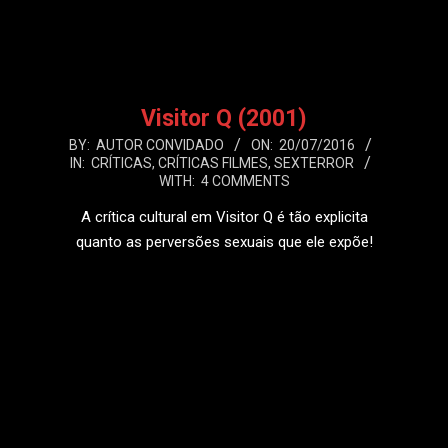
Visitor Q (2001)
2016-
BY:
AUTOR CONVIDADO
ON:
20/07/2016
IN:
CRÍTICAS
,
CRÍTICAS FILMES
,
SEXTERROR
07-
WITH:
4 COMMENTS
20
A crítica cultural em Visitor Q é tão explicita
quanto as perversões sexuais que ele expõe!
LEIA MAIS