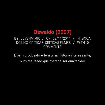
Oswaldo (2007)
2014-
BY:
JUVENATRIX
ON:
08/11/2014
IN:
BOCA
DO LIXO
,
CRÍTICAS
,
CRÍTICAS FILMES
WITH:
0
11-
COMMENTS
08
É bem produzido e tem uma história interessante,
num resultado que merece ser enaltecido!
LEIA MAIS