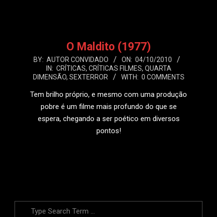
O Maldito (1977)
2010-
BY:
AUTOR CONVIDADO
ON:
04/10/2010
IN:
CRÍTICAS
,
CRÍTICAS FILMES
,
QUARTA
10-
DIMENSÃO
,
SEXTERROR
WITH:
0 COMMENTS
04
Tem brilho próprio, e mesmo com uma produção
pobre é um filme mais profundo do que se
espera, chegando a ser poético em diversos
pontos!
LEIA MAIS
Search