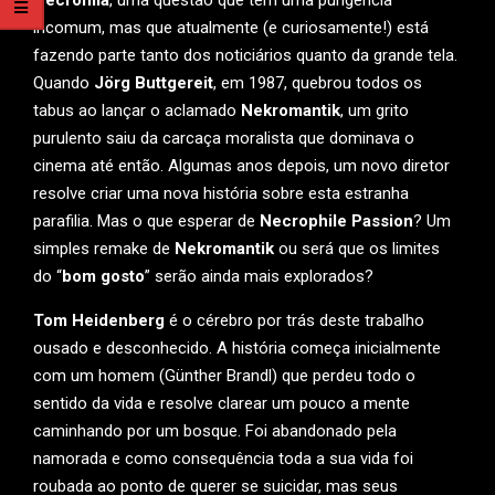
incomum, mas que atualmente (e curiosamente!) está
fazendo parte tanto dos noticiários quanto da grande tela.
Quando
Jörg Buttgereit
, em 1987, quebrou todos os
tabus ao lançar o aclamado
Nekromantik
, um grito
purulento saiu da carcaça moralista que dominava o
cinema até então. Algumas anos depois, um novo diretor
resolve criar uma nova história sobre esta estranha
parafilia. Mas o que esperar de
Necrophile Passion
? Um
simples remake de
Nekromantik
ou será que os limites
do “
bom gosto
” serão ainda mais explorados?
Tom Heidenberg
é o cérebro por trás deste trabalho
ousado e desconhecido. A história começa inicialmente
com um homem (Günther Brandl) que perdeu todo o
sentido da vida e resolve clarear um pouco a mente
caminhando por um bosque. Foi abandonado pela
namorada e como consequência toda a sua vida foi
roubada ao ponto de querer se suicidar, mas seus