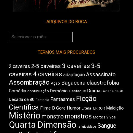
ARQUIVOS DO BOCA
Arquivos
do
Boca
TERMOS MAIS PROCURADOS
3 caveiras
3-5
2-5 caveiras
2 caveiras
4 caveiras
caveiras
Assassinato
adaptação
Assombração
Bagaceira
claustrofobia
Ação
Drama
Comédia
Demônio
Destaque
continuação
Década de 70
Ficção
Fantasmas
Década de 80
Fantasia
Científica
Filme B
Gore
Humor
Maldição
LiteraTERROR
Mistério
monstros
monstro
Mortos Vivos
Quarta Dimensão
Sangue
religiosidade