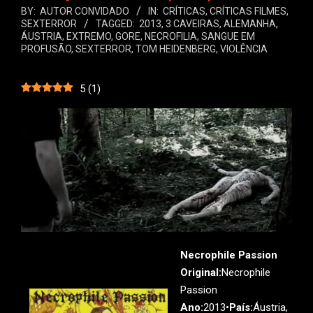
BY:
AUTOR CONVIDADO
IN:
CRÍTICAS
,
CRÍTICAS FILMES
,
SEXTERROR
TAGGED:
2013
,
3 CAVEIRAS
,
ALEMANHA
,
ÁUSTRIA
,
EXTREMO
,
GORE
,
NECROFILIA
,
SANGUE EM
PROFUSÃO
,
SEXTERROR
,
TOM HEIDENBERG
,
VIOLÊNCIA
5
(
1
)
Necrophile Passion
Original:
Necrophile
Passion
Ano:
2013•
País:
Áustria,