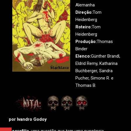
Alemanha
Direção:
Tom
Heidenberg
Roteiro:
Tom
Heidenberg
Produção:
Thomas
Binder
Elenco:
Günther Brandl,
Eldrid Remy, Katharina
Buchberger, Sandra
Pucher, Simone R. e
Thomas B.
por Ivandro Godoy
Necrofilia
, uma questão que tem uma pungência