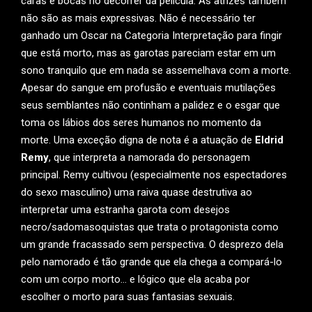
caras e bocas no decorrer da película. As atrizes também
não são as mais expressivas. Não é necessário ter
ganhado um Oscar na Categoria Interpretação para fingir
que está morto, mas as garotas pareciam estar em um
sono tranquilo que em nada se assemelhava com a morte.
Apesar do sangue em profusão e eventuais mutilações
seus semblantes não continham a palidez e o esgar que
toma os lábios dos seres humanos no momento da
morte. Uma exceção digna de nota é a atuação de
Eldrid
Remy
, que interpreta a namorada do personagem
principal. Remy cultivou (especialmente nos espectadores
do sexo masculino) uma raiva quase destrutiva ao
interpretar uma estranha garota com desejos
necro/sadomasoquistas que trata o protagonista como
um grande fracassado sem perspectiva. O desprezo dela
pelo namorado é tão grande que ela chega a compará-lo
com um corpo morto… e lógico que ela acaba por
escolher o morto para suas fantasias sexuais.