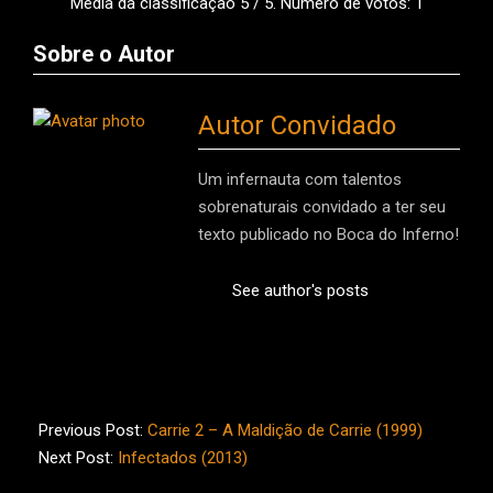
Média da classificação
5
/ 5. Número de votos:
1
Sobre o Autor
Autor Convidado
Um infernauta com talentos
sobrenaturais convidado a ter seu
texto publicado no Boca do Inferno!
See author's posts
2013-
12-
Previous Post:
Carrie 2 – A Maldição de Carrie (1999)
08
Next Post:
Infectados (2013)