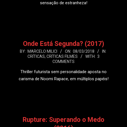
sensação de estranheza!
LEIA MAIS
Onde Está Segunda? (2017)
2018-
BY:
MARCELO MILICI
ON:
08/03/2018
IN:
CRÍTICAS
,
CRÍTICAS FILMES
WITH:
3
03-
COMMENTS
08
Thriller futurista sem personalidade aposta no
carisma de Noomi Rapace, em múltiplos papéis!
LEIA MAIS
Rupture: Superando o Medo