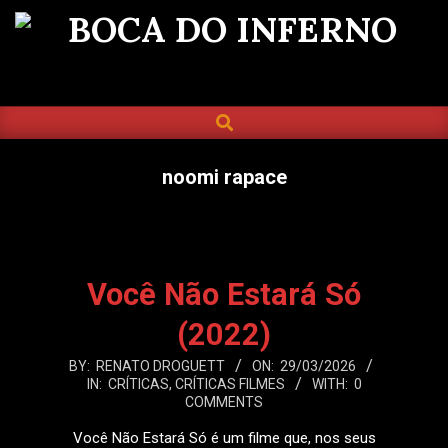
Skip
to
BOCA
content
DO
SEARCH
Primary
INFERNO
Navigation
Menu
noomi rapace
Você Não Estará Só
(2022)
2026-
BY:
RENATO DROGUETT
ON:
29/03/2026
IN:
CRÍTICAS
,
CRÍTICAS FILMES
WITH:
0
03-
COMMENTS
29
Você Não Estará Só é um filme que, nos seus