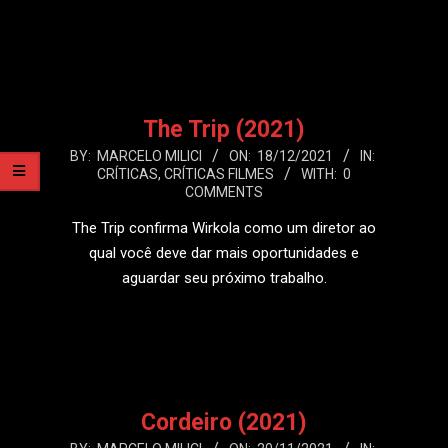
LEIA MAIS
The Trip (2021)
2021-
BY:
MARCELO MILICI
ON:
18/12/2021
IN:
CRÍTICAS
,
CRÍTICAS FILMES
WITH:
0
12-
COMMENTS
18
The Trip confirma Wirkola como um diretor ao
qual você deve dar mais oportunidades e
aguardar seu próximo trabalho.
LEIA MAIS
Cordeiro (2021)