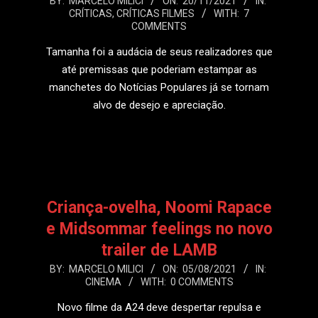
2021-
BY:
MARCELO MILICI
ON:
20/11/2021
IN:
CRÍTICAS
,
CRÍTICAS FILMES
WITH:
7
11-
COMMENTS
20
Tamanha foi a audácia de seus realizadores que
até premissas que poderiam estampar as
manchetes do Notícias Populares já se tornam
alvo de desejo e apreciação.
LEIA MAIS
Criança-ovelha, Noomi Rapace
e Midsommar feelings no novo
trailer de LAMB
2021-
BY:
MARCELO MILICI
ON:
05/08/2021
IN:
CINEMA
WITH:
0 COMMENTS
08-
05
Novo filme da A24 deve despertar repulsa e