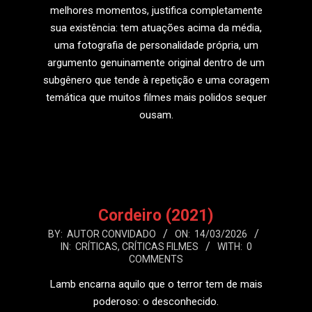
melhores momentos, justifica completamente
sua existência: tem atuações acima da média,
uma fotografia de personalidade própria, um
argumento genuinamente original dentro de um
subgênero que tende à repetição e uma coragem
temática que muitos filmes mais polidos sequer
ousam.
LEIA MAIS
Cordeiro (2021)
2026-
BY:
AUTOR CONVIDADO
ON:
14/03/2026
IN:
CRÍTICAS
,
CRÍTICAS FILMES
WITH:
0
03-
COMMENTS
14
Lamb encarna aquilo que o terror tem de mais
poderoso: o desconhecido.