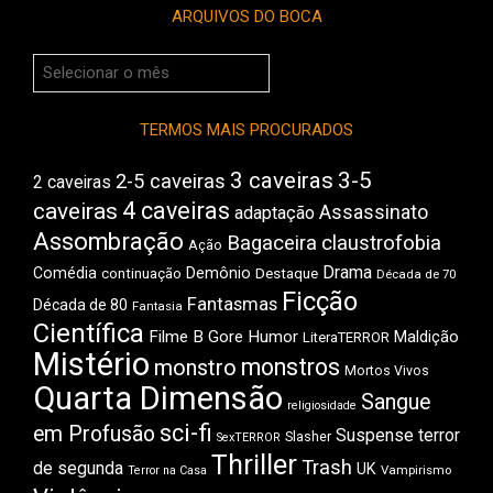
ARQUIVOS DO BOCA
Arquivos
do
Boca
TERMOS MAIS PROCURADOS
3 caveiras
3-5
2-5 caveiras
2 caveiras
4 caveiras
caveiras
Assassinato
adaptação
Assombração
Bagaceira
claustrofobia
Ação
Drama
Comédia
Demônio
Destaque
continuação
Década de 70
Ficção
Fantasmas
Década de 80
Fantasia
Científica
Filme B
Gore
Humor
Maldição
LiteraTERROR
Mistério
monstros
monstro
Mortos Vivos
Quarta Dimensão
Sangue
religiosidade
sci-fi
em Profusão
Suspense
terror
Slasher
SexTERROR
Thriller
Trash
de segunda
UK
Vampirismo
Terror na Casa