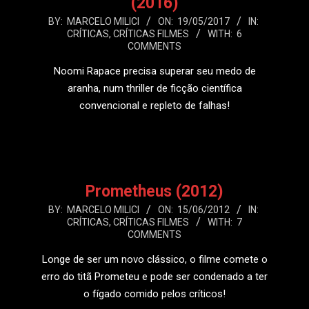
(2016)
2017-
BY:
MARCELO MILICI
ON:
19/05/2017
IN:
CRÍTICAS
,
CRÍTICAS FILMES
WITH:
6
05-
COMMENTS
19
Noomi Rapace precisa superar seu medo de
aranha, num thriller de ficção científica
convencional e repleto de falhas!
LEIA MAIS
Prometheus (2012)
2012-
BY:
MARCELO MILICI
ON:
15/06/2012
IN:
CRÍTICAS
,
CRÍTICAS FILMES
WITH:
7
06-
COMMENTS
15
Longe de ser um novo clássico, o filme comete o
erro do titã Prometeu e pode ser condenado a ter
o fígado comido pelos críticos!