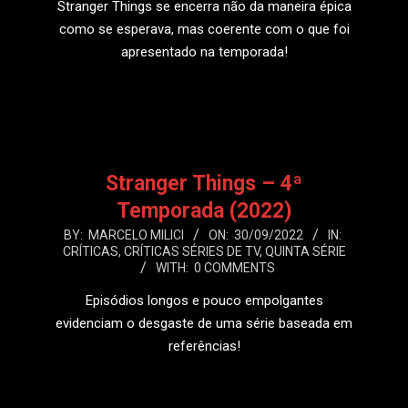
Stranger Things se encerra não da maneira épica
como se esperava, mas coerente com o que foi
apresentado na temporada!
LEIA MAIS
Stranger Things – 4ª
Temporada (2022)
2022-
BY:
MARCELO MILICI
ON:
30/09/2022
IN:
CRÍTICAS
,
CRÍTICAS SÉRIES DE TV
,
QUINTA SÉRIE
09-
WITH:
0 COMMENTS
30
Episódios longos e pouco empolgantes
evidenciam o desgaste de uma série baseada em
referências!
LEIA MAIS