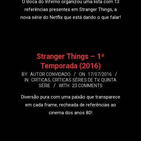
O Boca do Inferno organizou uma lista com 13
referências presentes em Stranger Things, a
nova série do Netflix que está dando o que falar!
LEIA MAIS
Stranger Things – 1ª
Temporada (2016)
2016-
BY:
AUTOR CONVIDADO
ON:
17/07/2016
IN:
CRÍTICAS
,
CRÍTICAS SÉRIES DE TV
,
QUINTA
07-
SÉRIE
WITH:
23 COMMENTS
17
Diversão pura com uma paixão que transparece
em cada frame, recheada de referências ao
cinema dos anos 80!
LEIA MAIS