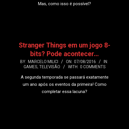
Mas, como isso é possível?
LEIA MAIS
Stranger Things em um jogo 8-
bits? Pode acontecer…
2016-
BY:
MARCELO MILICI
ON:
07/08/2016
IN:
GAMES
,
TELEVISÃO
WITH:
0 COMMENTS
08-
07
A segunda temporada se passará exatamente
um ano após os eventos da primeira! Como
completar essa lacuna?
LEIA MAIS