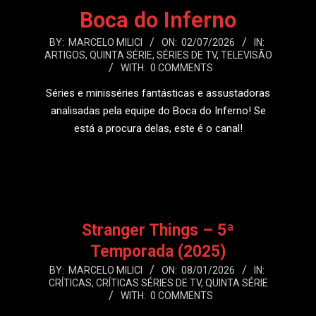
Boca do Inferno
2026-
BY:
MARCELO MILICI
ON:
02/07/2026
IN:
ARTIGOS
,
QUINTA SÉRIE
,
SÉRIES DE TV
,
TELEVISÃO
07-
WITH:
0 COMMENTS
02
Séries e minisséries fantásticas e assustadoras
analisadas pela equipe do Boca do Inferno! Se
está a procura delas, este é o canal!
LEIA MAIS
Stranger Things – 5ª
Temporada (2025)
2026-
BY:
MARCELO MILICI
ON:
08/01/2026
IN:
CRÍTICAS
,
CRÍTICAS SÉRIES DE TV
,
QUINTA SÉRIE
01-
WITH:
0 COMMENTS
08