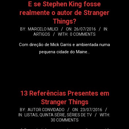
E se Stephen King fosse
realmente o autor de Stranger
Things?
2016-
BY:
MARCELO MILICI
ON:
26/07/2016
IN:
ARTIGOS
WITH:
0 COMMENTS
07-
26
Com direção de Mick Garris e ambientada numa
pequena cidade do Maine…
LEIA MAIS
13 Referências Presentes em
Stranger Things
2016-
BY:
AUTOR CONVIDADO
ON:
23/07/2016
IN:
LISTAS
,
QUINTA SÉRIE
,
SÉRIES DE TV
WITH:
07-
30 COMMENTS
23