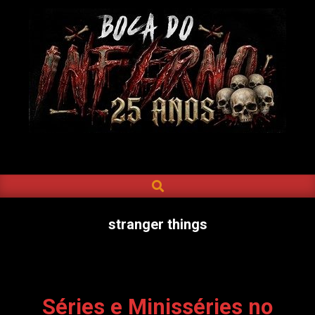
Skip
to
content
BOCA
DO
SEARCH
Primary
INFERNO
Navigation
Menu
stranger things
Séries e Minisséries no