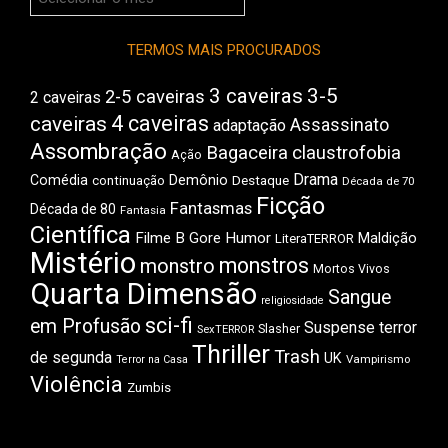
do
Boca
TERMOS MAIS PROCURADOS
3 caveiras
3-5
2-5 caveiras
2 caveiras
4 caveiras
caveiras
Assassinato
adaptação
Assombração
Bagaceira
claustrofobia
Ação
Drama
Comédia
Demônio
Destaque
continuação
Década de 70
Ficção
Fantasmas
Década de 80
Fantasia
Científica
Filme B
Gore
Humor
Maldição
LiteraTERROR
Mistério
monstros
monstro
Mortos Vivos
Quarta Dimensão
Sangue
religiosidade
sci-fi
em Profusão
Suspense
terror
Slasher
SexTERROR
Thriller
Trash
de segunda
UK
Vampirismo
Terror na Casa
Violência
Zumbis