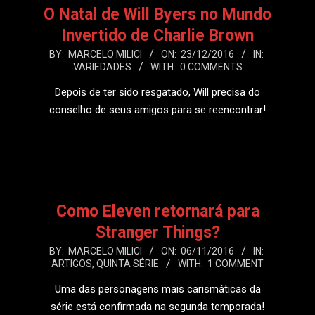
O Natal de Will Byers no Mundo
Invertido de Charlie Brown
2016-
BY:
MARCELO MILICI
ON:
23/12/2016
IN:
VARIEDADES
WITH:
0 COMMENTS
12-
23
Depois de ter sido resgatado, Will precisa do
conselho de seus amigos para se reencontrar!
LEIA MAIS
Como Eleven retornará para
Stranger Things?
2016-
BY:
MARCELO MILICI
ON:
06/11/2016
IN:
ARTIGOS
,
QUINTA SÉRIE
WITH:
1 COMMENT
11-
06
Uma das personagens mais carismáticas da
série está confirmada na segunda temporada!