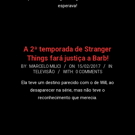
esperava!
LEIA MAIS
A 2ª temporada de Stranger
Things fará justiça a Barb!
2017-
BY:
MARCELO MILICI
ON:
15/02/2017
IN:
TELEVISÃO
WITH:
0 COMMENTS
02-
15
Ela teve um destino parecido com o de Will, ao
desaparecer na série, mas não teve o
reconhecimento que merecia.
LEIA MAIS