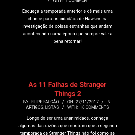
WITH:
1 COMMENT
10
Esqueça a temporada anterior e dê mais uma
chance para os cidadãos de Hawkins na
investigação de coisas estranhas que andam
acontecendo numa época que sempre vale a
pena retornar!
LEIA MAIS
As 11 Falhas de Stranger
Things 2
2017-
BY:
FILIPE FALCÃO
ON:
27/11/2017
IN:
ARTIGOS
,
LISTAS
WITH:
16 COMMENTS
11-
27
Longe de ser uma unanimidade, conheça
algumas das razões que mostram que a segunda
temporada de Stranger Things não foi como se