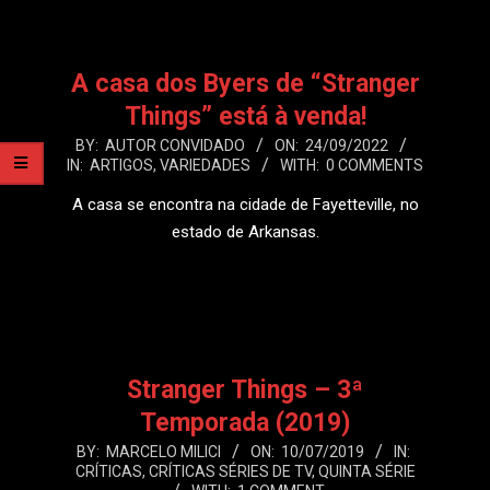
A casa dos Byers de “Stranger
Things” está à venda!
2022-
BY:
AUTOR CONVIDADO
ON:
24/09/2022
IN:
ARTIGOS
,
VARIEDADES
WITH:
0 COMMENTS
09-
24
A casa se encontra na cidade de Fayetteville, no
estado de Arkansas.
LEIA MAIS
Stranger Things – 3ª
Temporada (2019)
2019-
BY:
MARCELO MILICI
ON:
10/07/2019
IN:
CRÍTICAS
,
CRÍTICAS SÉRIES DE TV
,
QUINTA SÉRIE
07-