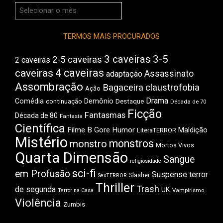
Arquivos
do
Boca
TERMOS MAIS PROCURADOS
3 caveiras
3-5
2-5 caveiras
2 caveiras
4 caveiras
caveiras
Assassinato
adaptação
Assombração
Bagaceira
claustrofobia
Ação
Drama
Comédia
Demônio
Destaque
continuação
Década de 70
Ficção
Fantasmas
Década de 80
Fantasia
Científica
Filme B
Gore
Humor
Maldição
LiteraTERROR
Mistério
monstros
monstro
Mortos Vivos
Quarta Dimensão
Sangue
religiosidade
sci-fi
em Profusão
Suspense
terror
Slasher
SexTERROR
Thriller
Trash
de segunda
UK
Vampirismo
Terror na Casa
Violência
Zumbis