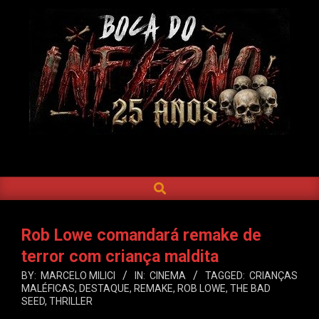
Skip
to
content
BOCA
DO
SEARCH
Primary
INFERNO
Navigation
Menu
Rob Lowe comandará remake de
terror com criança maldita
BY:
MARCELO MILICI
IN:
CINEMA
TAGGED:
CRIANÇAS
MALÉFICAS
,
DESTAQUE
,
REMAKE
,
ROB LOWE
,
THE BAD
SEED
,
THRILLER