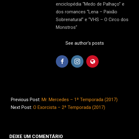
enciclopédia “Medo de Palhaço” e
dos romances “Lena – Paixão
Sobrenatural” e “VHS – O Circo dos
Monstros”
See author's posts
2017-
12-
Previous Post:
Mr. Mercedes – 1ª Temporada (2017)
18
Next Post:
O Exorcista – 2ª Temporada (2017)
DEIXE UM COMENTÁRIO