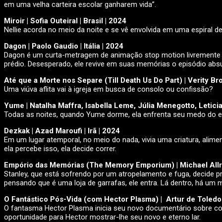
em uma velha carteira escolar ganharem vida”.
Miroir | Sofia Outeiral | Brasil | 2024
Nellie acorda no meio da noite e se vê envolvida em uma espiral de
Dagon | Paolo Gaudio | Itália | 2024
Dagon é um curta-metragem de animação stop motion livremente i
prédio. Desesperado, ele revive em suas memórias o episódio abs
Até que a Morte nos Separe (Till Death Us Do Part) | Verity Br
Uma viúva aflita vai à igreja em busca de consolo ou confissão?
Yume | Natalha Maffra, Isabella Leme, Júlia Menegotto, Leticia
Todas as noites, quando Yume dorme, ela enfrenta seu medo do es
Dezkak | Azad Maroufi | Irã | 2024
Em um lugar atemporal, no meio do nada, vivia uma criatura, alim
ela percebe isso, ela decide correr.
Empório das Memórias (The Memory Emporium) | Michael Allre
Stanley, que está sofrendo por um atropelamento e fuga, decide p
pensando que é uma loja de garrafas, ele entra. Lá dentro, há um 
O Fantástico Pós-Vida (com Hector Plasma) | Artur de Toledo
O fantasma Hector Plasma inicia seu novo documentário sobre c
oportunidade para Hector mostrar-lhe seu novo e eterno lar.