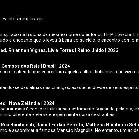
 eventos inexplicáveis.
nspirado na história de mesmo nome do autor cult H.P. Lovecraft.
urdo e chocante que o levou à beira do suicídio: o encontro com o
oad, Rhiannon Vignes, Livia Torres | Reino Unido | 2023
 Campos dos Reis | Brasil | 2024
curo, sabendo que encontrará aqueles olhos brilhantes que vivem 
entando-se das almas das crianças, abastecendo-se de seus espíritos
d | Nova Zelândia | 2024
rocurar mais álcool para aliviar seu sofrimento. Vagando pela rua,
mundo diferente e ele vê e experimenta coisas estranhas.
 Risi Bombonati, Daniel Furlan Peixoto, Matheus Humberto Sehn
omo é assombrar a famosa Mansão Magnólia. No entanto, um aciden