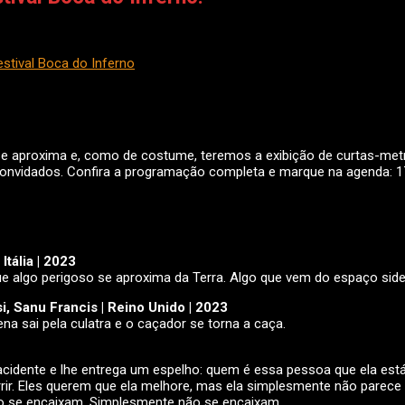
estival Boca do Inferno
e aproxima e, como de costume, teremos a exibição de curtas-metr
as convidados. Confira a programação completa e marque na agenda: 
Itália | 2023
que algo perigoso se aproxima da Terra. Algo que vem do espaço sider
si, Sanu Francis | Reino Unido | 2023
na sai pela culatra e o caçador se torna a caça.
 acidente e lhe entrega um espelho: quem é essa pessoa que ela es
sorrir. Eles querem que ela melhore, mas ela simplesmente não parec
não se encaixam. Simplesmente não se encaixam.