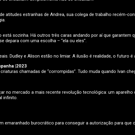
 atitudes estranhas de Andrea, sua colega de trabalho recém-contra
ia.
stá sozinha. Há outros três caras andando por aí que garantem que
 se depara com uma escolha – “ela ou eles”.
s. Dudley e Alison estão no limiar. A ilusão é realidade, o futuro é 
Espanha |2023
 criaturas chamadas de “corrompidas”. Tudo muda quando Ivan ch
nçar no mercado a mais recente revolução tecnológica: um aparelho
infinito.
emaranhado burocrático para conseguir a autorização para que o p