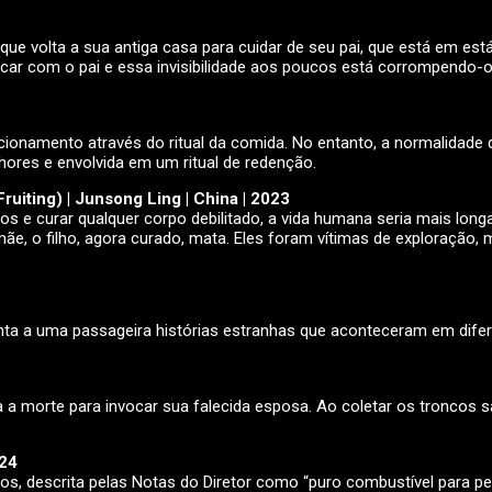
volta a sua antiga casa para cuidar de seu pai, que está em est
ar com o pai e essa invisibilidade aos poucos está corrompendo-o,
acionamento através do ritual da comida. No entanto, a normalidade
ores e envolvida em um ritual de redenção.
uiting) | Junsong Ling | China | 2023
s e curar qualquer corpo debilitado, a vida humana seria mais l
a mãe, o filho, agora curado, mata. Eles foram vítimas de exploração
nta a uma passageira histórias estranhas que aconteceram em dife
 a morte para invocar sua falecida esposa. Ao coletar os troncos sa
024
s, descrita pelas Notas do Diretor como “puro combustível para p