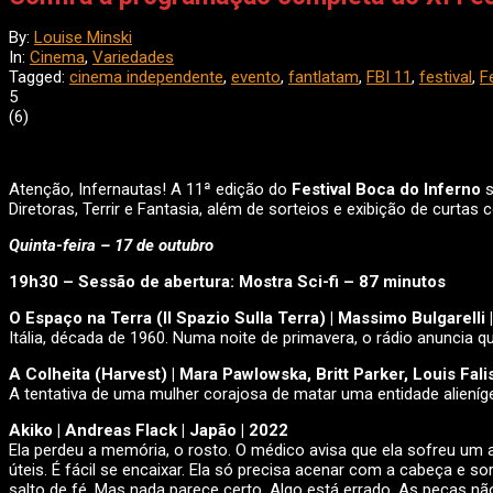
By:
Louise Minski
In:
Cinema
,
Variedades
Tagged:
cinema independente
,
evento
,
fantlatam
,
FBI 11
,
festival
,
F
5
(
6
)
Atenção, Infernautas! A 11ª edição do
Festival Boca do Inferno
s
Diretoras, Terrir e Fantasia, além de sorteios e exibição de curt
Quinta-feira – 17 de outubro
19h30 – Sessão de abertura: Mostra Sci-fi – 87 minutos
O Espaço na Terra (Il Spazio Sulla Terra) | Massimo Bulgarelli | 
Itália, década de 1960. Numa noite de primavera, o rádio anuncia 
A Colheita (Harvest) | Mara Pawlowska, Britt Parker, Louis Fali
A tentativa de uma mulher corajosa de matar uma entidade alieníge
Akiko | Andreas Flack | Japão | 2022
Ela perdeu a memória, o rosto. O médico avisa que ela sofreu um
úteis. É fácil se encaixar. Ela só precisa acenar com a cabeça e 
salto de fé. Mas nada parece certo. Algo está errado. As peças 