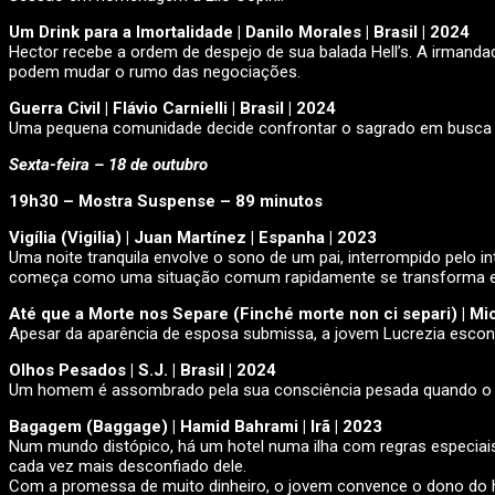
Um Drink para a Imortalidade | Danilo Morales | Brasil | 2024
Hector recebe a ordem de despejo de sua balada Hell’s. A irmand
podem mudar o rumo das negociações.
Guerra Civil | Flávio Carnielli | Brasil | 2024
Uma pequena comunidade decide confrontar o sagrado em busca 
Sexta-feira – 18 de outubro
19h30 – Mostra Suspense – 89 minutos
Vigília (Vigilia) | Juan Martínez | Espanha | 2023
Uma noite tranquila envolve o sono de um pai, interrompido pelo i
começa como uma situação comum rapidamente se transforma em um
Até que a Morte nos Separe (Finché morte non ci separi) | Mich
Apesar da aparência de esposa submissa, a jovem Lucrezia escon
Olhos Pesados | S.J. | Brasil | 2024
Um homem é assombrado pela sua consciência pesada quando o 
Bagagem (Baggage) | Hamid Bahrami | Irã | 2023
Num mundo distópico, há um hotel numa ilha com regras especiai
cada vez mais desconfiado dele.
Com a promessa de muito dinheiro, o jovem convence o dono do ho