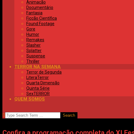
Animação
Documentário
Fantasia
Ficção Científica
Found Footage
Gore
Humor
Remakes
Slasher
Splatter
Suspense
Thriller
TERROR NA SEMANA
Terror de Segunda
LiteraTerror
Quarta Dimensão
Quinta Série
SexTERROR
QUEM SOMOS
SEARCH
Confira a programação completa do XI Fest