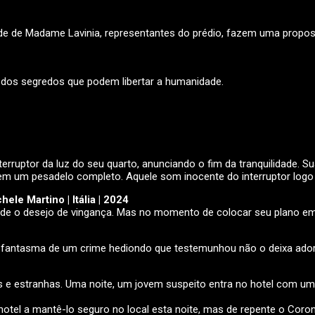
ade de Madame Lavinia, representantes do prédio, fazem uma propos
dos segredos que podem libertar a humanidade.
nterruptor da luz do seu quarto, anunciando o fim da tranquilidade.
 pesadelo completo. Aquele som inocente do interruptor logo se t
ele Martino | Itália | 2024
de o desejo de vingança. Mas no momento de colocar seu plano em 
fantasma de um crime hediondo que testemunhou não o deixa ado
s e estranhas. Uma noite, um jovem suspeito entra no hotel com u
tel a mantê-lo seguro no local esta noite, mas de repente o Coron