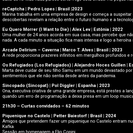
reCaptcha | Pedro Lopes | Brasil |2023
Marina trabalha em uma empresa de design e começa a suspeitar de
descobertas revelam a relação entre o futuro humano e a tecnolog
Eu Quero Morrer (I Want to Die) | Alex Lev | Estônia | 2022
Uma mulher de 24 anos acorda em sua casa, mas percebe que não e
nada. A cada minuto a situação fica mais intensa e logo a heroína
Arcade Delirium – Caverna | Marco T. Alves | Brasil | 2023
A rede proporciona prazeres infinitos em mergulhos profundos e reai
Os Refugiados (Los Refugiados) | Alejandro Hoces Guillen | 
Marta deve cuidar de seu filho Samu em um mundo devastado por
sentimentos que ele não sentia desde antes da pandemia.
Sincopado (Sincopat) | Pol Diggler | Espanha | 2023
Ona, executiva criativa de uma grande empresa, está prestes a la
quando um erro de programação a deixa presa em um loop musical 
21h30 – Curtas convidados – 62 minutos
Piquenique no Castelo | Petter Baiestorf | Brasil | 2024
Amigos que pretendem fazer um piquenique no Castelo entram num 
Kafka.
Sessão em homenagem a Elio Copini.