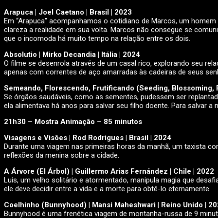
Arapuca | Joel Caetano | Brasil | 2023
Em “Arapuca” acompanhamos o cotidiano de Marcos, um homem que 
clareza a realidade em sua volta. Marcos não consegue se comunic
que o incomoda há muito tempo na relação entre os dois.
Absolutio | Mirko Decandia | Itália | 2024
O filme se desenrola através de um casal rico, explorando seu rel
apenas com correntes de aço amarradas às cadeiras de seus senh
Semeando, Florescendo, Frutificando (Seeding, Blossoming, Fr
Se órgãos saudáveis, como as sementes, pudessem ser replantado
ela alimentava há anos para salvar seu filho doente. Para salvar 
21h30 – Mostra Animação – 85 minutos
Visagens e Visões | Rod Rodrigues | Brasil | 2024
Durante uma viagem nas primeiras horas da manhã, um taxista co
reflexões da menina sobre a cidade.
A Árvore (El Árbol) | Guillermo Arias Fernández | Chile | 2022
Luis, um velho solitário e atormentado, manipula magia que desafia
ele deve decidir entre a vida e a morte para obtê-lo eternamente.
Coelhinho (Bunnyhood) | Mansi Maheshwari | Reino Unido | 2
Bunnyhood é uma frenética viagem de montanha-russa de 9 minuto