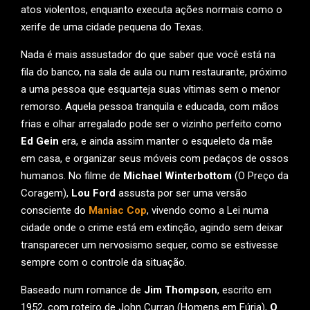
atos violentos, enquanto executa ações normais como o
xerife de uma cidade pequena do Texas.
Nada é mais assustador do que saber que você está na
fila do banco, na sala de aula ou num restaurante, próximo
a uma pessoa que esquarteja suas vítimas sem o menor
remorso. Aquela pessoa tranquila e educada, com mãos
frias e olhar arregalado pode ser o vizinho perfeito como
Ed Gein
era, e ainda assim manter o esqueleto da mãe
em casa, e organizar seus móveis com pedaços de ossos
humanos. No filme de
Michael Winterbottom
(O Preço da
Coragem),
Lou Ford
assusta por ser uma versão
consciente do
Maniac Cop
, vivendo como a Lei numa
cidade onde o crime está em extinção, agindo sem deixar
transparecer um nervosismo sequer, como se estivesse
sempre com o controle da situação.
Baseado num romance de
Jim Thompson
, escrito em
1952, com roteiro de John Curran (Homens em Fúria),
O