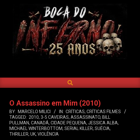
Skip
to
content
BOCA
DO
SEARCH
Primary
INFERNO
Navigation
Menu
O Assassino em Mim (2010)
BY:
MARCELO MILICI
IN:
CRÍTICAS
,
CRÍTICAS FILMES
TAGGED:
2010
,
3-5 CAVEIRAS
,
ASSASSINATO
,
BILL
PULLMAN
,
CANADÁ
,
CIDADE PEQUENA
,
JESSICA ALBA
,
MICHAEL WINTERBOTTOM
,
SERIAL KILLER
,
SUÉCIA
,
THRILLER
,
UK
,
VIOLÊNCIA