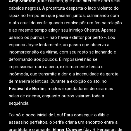
Amy Stanton
(Kate Hudson, que está diferente com seus
cabelos negros). A prostituta desperta o lado violento do
rapaz no tempo em que passam juntos, culminando com
o ato cruel do xerife quando resolve pôr um fim na relação
e ao mesmo tempo atingir seu inimigo Chester. Apenas
usando os punhos – não havia extintor por perto -, Lou
espanca Joyce lentamente, ao passo que observa a
incompreensão da vítima, com seu rosto se inchando e
deformando aos poucos. É impossível não se
impressionar com a cena, extremamente tensa e
incômoda, que transmite a dor e a ingenuidade da garota
de maneira idênticas. Durante a exibição do ato, no
Festival de Berlim
, muitos expectadores deixaram as
salas de cinema, enquanto outros vaiaram toda a
sequência.
Foi só o soco inicial de Lou! Para conseguir o álibi e
assassino perfeitos, o xerife criaria um encontro entre a
prostituta e o amante,
Elmer Conway
(Jay R. Ferguson, de