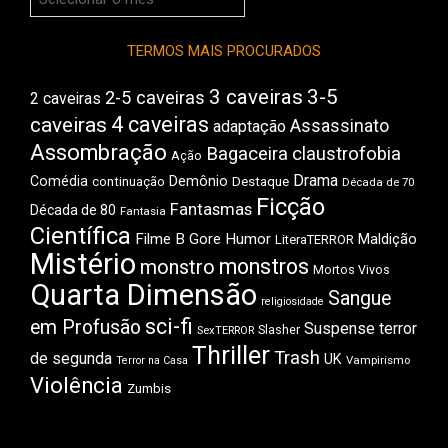
do
Boca
TERMOS MAIS PROCURADOS
3 caveiras
3-5
2-5 caveiras
2 caveiras
4 caveiras
caveiras
Assassinato
adaptação
Assombração
Bagaceira
claustrofobia
Ação
Drama
Comédia
Demônio
Destaque
continuação
Década de 70
Ficção
Fantasmas
Década de 80
Fantasia
Científica
Filme B
Gore
Humor
Maldição
LiteraTERROR
Mistério
monstros
monstro
Mortos Vivos
Quarta Dimensão
Sangue
religiosidade
sci-fi
em Profusão
Suspense
terror
Slasher
SexTERROR
Thriller
Trash
de segunda
UK
Vampirismo
Terror na Casa
Violência
Zumbis