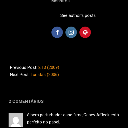
Monstros”
See author's posts
2012-
07-
Previous Post:
2:13 (2009)
20
Next Post:
Turistas (2006)
2 COMENTÁRIOS
é bem perturbador esse filme,Casey Affleck está
perfeito no papel.