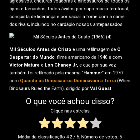
agressivos, criaturas voadoras e dinossauros de todos os
tipos e tamanhos, todos ávidos por supremacia territorial,
conquista de liderança e por saciar a fome com a carne
dos rivais, incluindo no cardápio nossos antepassados.
Mil Séculos Antes de Cristo
é uma refilmagem de
O
Despertar do Mundo
, filme americano de 1940 e com
Victor Mature
e
Lon Chaney Jr,
e que por sua vez
também foi refilmado pela mesma “
Hammer
” em 1970
com
Quando os Dinossauros Dominavam a Terra
(When
Dinosaurs Ruled the Earth), dirigido por
Val Guest
.
O que você achou disso?
Clique nas estrelas
Média da classificação
4.2
/ 5. Número de votos:
5