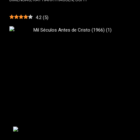
4.2
(
5
)