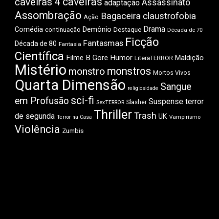
4 caveiras
caveiras
Assassinato
adaptação
Assombração
Bagaceira
claustrofobia
Ação
Drama
Comédia
Demônio
Destaque
continuação
Década de 70
Ficção
Fantasmas
Década de 80
Fantasia
Científica
Filme B
Gore
Humor
Maldição
LiteraTERROR
Mistério
monstros
monstro
Mortos Vivos
Quarta Dimensão
Sangue
religiosidade
sci-fi
em Profusão
Suspense
terror
Slasher
SexTERROR
Thriller
Trash
de segunda
UK
Vampirismo
Terror na Casa
Violência
Zumbis