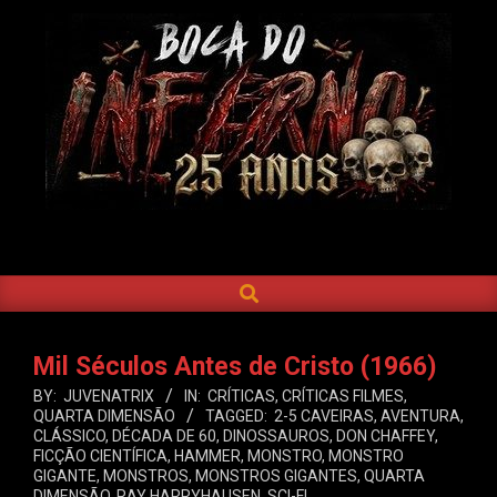
Skip
to
content
BOCA
DO
SEARCH
Primary
INFERNO
Navigation
Menu
Mil Séculos Antes de Cristo (1966)
BY:
JUVENATRIX
IN:
CRÍTICAS
,
CRÍTICAS FILMES
,
QUARTA DIMENSÃO
TAGGED:
2-5 CAVEIRAS
,
AVENTURA
,
CLÁSSICO
,
DÉCADA DE 60
,
DINOSSAUROS
,
DON CHAFFEY
,
FICÇÃO CIENTÍFICA
,
HAMMER
,
MONSTRO
,
MONSTRO
GIGANTE
,
MONSTROS
,
MONSTROS GIGANTES
,
QUARTA
DIMENSÃO
,
RAY HARRYHAUSEN
,
SCI-FI