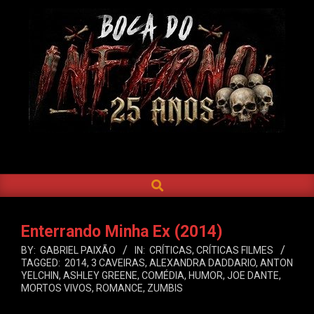
Skip
to
content
BOCA
DO
SEARCH
Primary
INFERNO
Navigation
Menu
Enterrando Minha Ex (2014)
BY:
GABRIEL PAIXÃO
IN:
CRÍTICAS
,
CRÍTICAS FILMES
TAGGED:
2014
,
3 CAVEIRAS
,
ALEXANDRA DADDARIO
,
ANTON
YELCHIN
,
ASHLEY GREENE
,
COMÉDIA
,
HUMOR
,
JOE DANTE
,
MORTOS VIVOS
,
ROMANCE
,
ZUMBIS