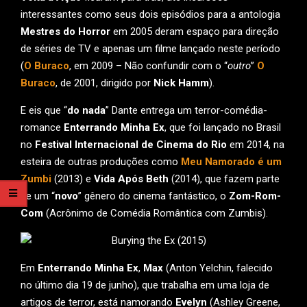
interessantes como seus dois episódios para a antologia
Mestres do Horror
em 2005 deram espaço para direção
de séries de TV e apenas um filme lançado neste período
(
O Buraco
, em 2009 – Não confundir com o “
outro
”
O
Buraco
, de 2001, dirigido por
Nick Hamm
).
E eis que “
do nada
” Dante entrega um terror-comédia-
romance
Enterrando Minha Ex
, que foi lançado no Brasil
no
Festival Internacional de Cinema do Rio
em 2014, na
esteira de outras produções como
Meu Namorado é um
Zumbi
(2013) e
Vida Após Beth
(2014), que fazem parte
de um “
novo
” gênero do cinema fantástico, o
Zom-Rom-
Com
(Acrônimo de Comédia Romântica com Zumbis).
Em
Enterrando Minha Ex
,
Max
(Anton Yelchin, falecido
no último dia 19 de junho), que trabalha em uma loja de
artigos de terror, está namorando
Evelyn
(Ashley Greene,