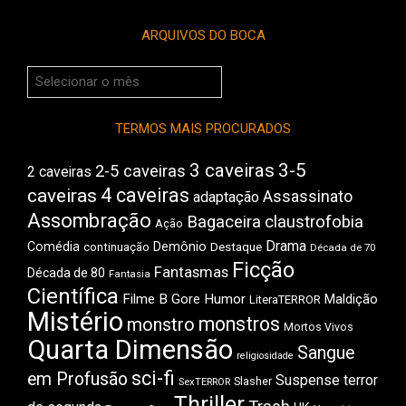
ARQUIVOS DO BOCA
Arquivos
do
Boca
TERMOS MAIS PROCURADOS
3 caveiras
3-5
2-5 caveiras
2 caveiras
4 caveiras
caveiras
Assassinato
adaptação
Assombração
Bagaceira
claustrofobia
Ação
Drama
Comédia
Demônio
Destaque
continuação
Década de 70
Ficção
Fantasmas
Década de 80
Fantasia
Científica
Filme B
Gore
Humor
Maldição
LiteraTERROR
Mistério
monstros
monstro
Mortos Vivos
Quarta Dimensão
Sangue
religiosidade
sci-fi
em Profusão
Suspense
terror
Slasher
SexTERROR
Thriller