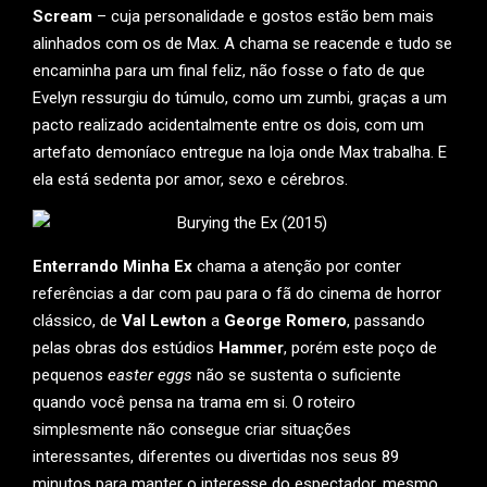
Scream
– cuja personalidade e gostos estão bem mais
alinhados com os de Max. A chama se reacende e tudo se
encaminha para um final feliz, não fosse o fato de que
Evelyn ressurgiu do túmulo, como um zumbi, graças a um
pacto realizado acidentalmente entre os dois, com um
artefato demoníaco entregue na loja onde Max trabalha. E
ela está sedenta por amor, sexo e cérebros.
Enterrando Minha Ex
chama a atenção por conter
referências a dar com pau para o fã do cinema de horror
clássico, de
Val Lewton
a
George Romero
, passando
pelas obras dos estúdios
Hammer
, porém este poço de
pequenos
easter eggs
não se sustenta o suficiente
quando você pensa na trama em si. O roteiro
simplesmente não consegue criar situações
interessantes, diferentes ou divertidas nos seus 89
minutos para manter o interesse do espectador, mesmo