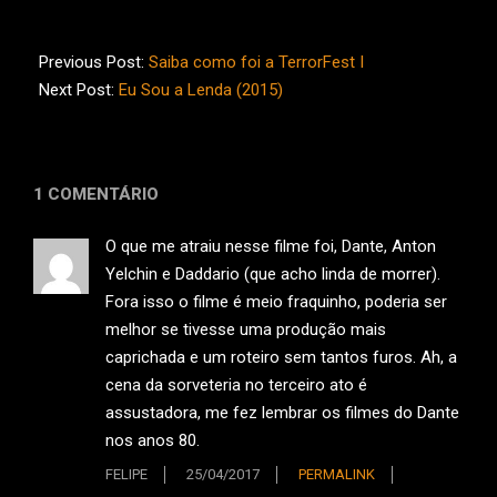
2016-
06-
Previous Post:
Saiba como foi a TerrorFest I
21
Next Post:
Eu Sou a Lenda (2015)
1 COMENTÁRIO
O que me atraiu nesse filme foi, Dante, Anton
Yelchin e Daddario (que acho linda de morrer).
Fora isso o filme é meio fraquinho, poderia ser
melhor se tivesse uma produção mais
caprichada e um roteiro sem tantos furos. Ah, a
cena da sorveteria no terceiro ato é
assustadora, me fez lembrar os filmes do Dante
nos anos 80.
FELIPE
25/04/2017
PERMALINK