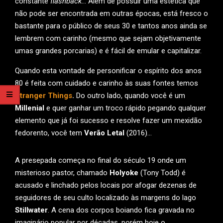
constante
flashback
… Além de possuir uma estética que
não pode ser encontrada em outras épocas, está fresco o
bastante para o público de seus 30 e tantos anos ainda se
lembrem com carinho (mesmo que sejam objetivamente
umas grandes porcarias) e é fácil de emular e capitalizar.
Quando esta vontade de personificar o espírito dos anos
80 é feita com cuidado e carinho às suas fontes temos
Stranger Things
.
Do outro lado, quando você é um
Millenial
e quer ganhar um troco rápido pegando qualquer
elemento que já foi sucesso e resolve fazer um mexidão
fedorento, você tem
Verão Letal
(2016)…
A presepada começa no final do século 19 onde um
misterioso pastor, chamado
Holyoke
(Tony Todd) é
acusado e linchado pelos locais por afogar dezenas de
seguidores de seu culto localizado às margens do lago
Stillwater
. A cena dos corpos boiando fica gravada no
imaginário popular por décadas, porém hoje o