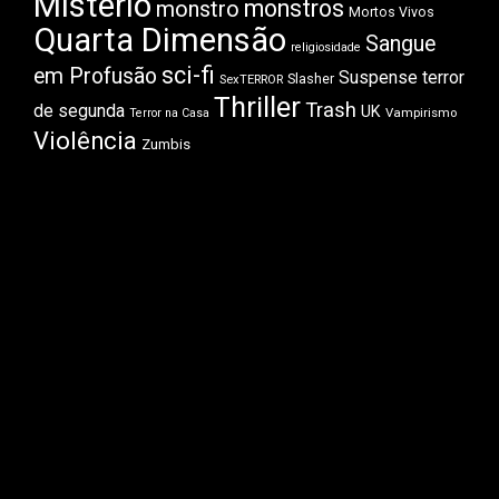
Mistério
monstros
monstro
Mortos Vivos
Quarta Dimensão
Sangue
religiosidade
sci-fi
em Profusão
Suspense
terror
Slasher
SexTERROR
Thriller
Trash
de segunda
UK
Vampirismo
Terror na Casa
Violência
Zumbis