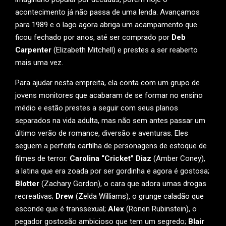
acontecimento já não passa de uma lenda. Avançamos
para 1989 e o lago agora abriga um acampamento que
ficou fechado por anos, até ser comprado por
Deb
Carpenter
(Elizabeth Mitchell) e prestes a ser reaberto
mais uma vez.
Para ajudar nesta empreita, ela conta com um grupo de
jovens monitores que acabaram de se formar no ensino
médio e estão prestes a seguir com seus planos
separados na vida adulta, mas não sem antes passar um
último verão de romance, diversão e aventuras. Eles
seguem a perfeita cartilha de personagens de estoque de
filmes de terror:
Carolina “Cricket” Diaz
(Amber Coney),
a latina que era zoada por ser gordinha e agora é gostosa;
Blotter
(Zachary Gordon), o cara que adora umas drogas
recreativas;
Drew
(Zelda Williams), o grunge caladão que
esconde que é transsexual;
Alex
(Ronen Rubinstein), o
pegador gostosão ambicioso que tem um segredo;
Blair