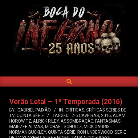
Skip
to
content
BOCA
DO
SEARCH
Primary
INFERNO
Navigation
Menu
Verão Letal – 1ª Temporada (2016)
BY:
GABRIEL PAIXÃO
IN:
CRÍTICAS
,
CRÍTICAS SÉRIES DE
TV
,
QUINTA SÉRIE
TAGGED:
2-5 CAVEIRAS
,
2016
,
ADAM
HOROWITZ
,
ALRICK RILEY
,
ASSOMBRAÇÃO
,
FANTASMAS
,
MAIRZEE ALMAS
,
MICHAEL SCHULTZ
,
MICK GARRIS
,
NORMAN BUCKLEY
,
QUINTA SÉRIE
,
RON UNDERWOOD
,
SÉRIE
DE TV
,
SLASHER
,
STEVE MINER
,
TARA NICOLE WEYR
,