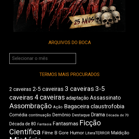
ARQUIVOS DO BOCA
Arquivos
do
Boca
TERMOS MAIS PROCURADOS
3 caveiras
3-5
2-5 caveiras
2 caveiras
4 caveiras
caveiras
Assassinato
adaptação
Assombração
Bagaceira
claustrofobia
Ação
Drama
Comédia
Demônio
Destaque
continuação
Década de 70
Ficção
Fantasmas
Década de 80
Fantasia
Científica
Filme B
Gore
Humor
Maldição
LiteraTERROR