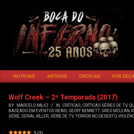
Skip
to
content
BOCA
DO
NOTÍCIAS
ARTIGOS
CRÍTICAS
POR DÉC
Primary
INFERNO
Navigation
Menu
Wolf Creek – 2ª Temporada (2017)
BY:
MARCELO MILICI
IN:
CRÍTICAS
,
CRÍTICAS SÉRIES DE TV
,
QU
BASEADO EM EVENTOS REAIS
,
GEOFF BENNETT
,
GREG MCLEAN
,
K
SÉRIE
,
SERIAL KILLER
,
SÉRIE DE TV
,
TERROR NO DESERTO
,
VIOLÊN
5
(
2
)