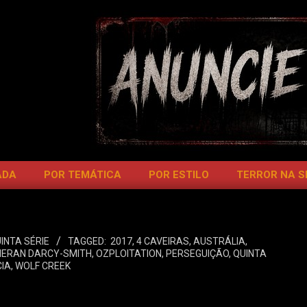
ADA
POR TEMÁTICA
POR ESTILO
TERROR NA 
INTA SÉRIE
TAGGED:
2017
,
4 CAVEIRAS
,
AUSTRÁLIA
,
IERAN DARCY-SMITH
,
OZPLOITATION
,
PERSEGUIÇÃO
,
QUINTA
CIA
,
WOLF CREEK