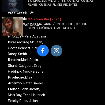
BY:
MARCELO MILICI
IN:
CRÍTICAS
,
CRÍTICAS
FILMES
,
CRÍTICAS FILMES RECENTES
Wolf Creek - 2ª
Temporada
O Sétimo Dia (2021)
BY:
SILVIA FARIA
IN:
CRÍTICAS
,
CRÍTICAS
Original:
Wolf Creek -
FILMES
,
CRÍTICAS FILMES RECENTES
Season 2
Ano:
2017•
País:
Austrália
Direção:
Greg McLean,
Geoff Bennett, Kieran
Darcy-Smith
Roteiro:
Mark Dapin,
Shanti Gudgeon, Greg
Haddrick, Nick Parsons
Produção:
Elisa
Argenzio, Peter Gawler
Elenco:
John Jarratt,
Matt Day, Tess Haubrich,
Felicity Price, Julian