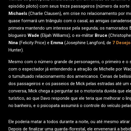
episódio piloto) com seus treze passageiros (número da sorte
Michaels
(Charlie Clausen), em crise no relacionamento por mo
quase formará um triângulo com o casal; as amigas canadens
primeira mantendo um interesse pela segunda; os namorados
blogueiro
Wade
(Elijah Williams); o ex-militar
Bruce
(Christopher
Nina
(Felicity Price) e
Emma
(Josephine Langford, de
7 Desejo
Hunter).
Mesmo com o número grande de personagens, o primeiro e o se
com o espectador já entendendo a atração de Michelle por Wa
o tumultuado relacionamento dos americanos. Cenas de belíss
dos passageiros e os passeios de Mick pelas estradas até u
conversa, Mick chega a perguntar se o motorista duvida que e
turístico, ao que Davo responde que ele teria que melhorar o lin
no banheiro, e o psicopata assumirá o controle do veículo pelas
Ele poderia matar a todos durante a noite, ou até mesmo atirar
Depois de finalizar uma guarda-florestal, ele envenenará a beb