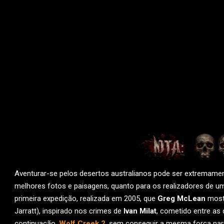
Aventurar-se pelos desertos australianos pode ser extremament
melhores fotos e paisagens, quanto para os realizadores de u
primeira expedição, realizada em 2005, que
Greg McLean
mostr
Jarratt), inspirado nos crimes de
Ivan Milat
, cometido entre as 
continuação,
Wolf Creek 2
, sem conseguir a mesma força narra