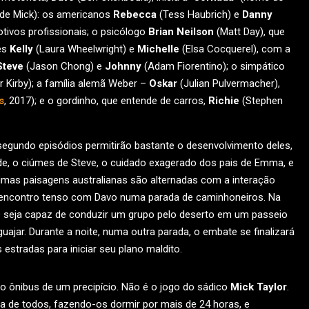
 de Mick): os americanos
Rebecca
(Tess Haubrich) e
Danny
tivos profissionais; o psicólogo
Brian Neilson
(Matt Day), que
es
Kelly
(Laura Wheelwright) e
Michelle
(Elsa Cocquerel), com a
Steve
(Jason Chong) e
Johnny
(Adam Fiorentino); o simpático
 Kirby); a família alemã Weber –
Oskar
(Julian Pulvermacher),
s
, 2017); e o gordinho, que entende de carros,
Richie
(Stephen
gundo episódios permitirão bastante o desenvolvimento deles,
de, o ciúmes de Steve, o cuidado exagerado dos pais de Emma, e
imas paisagens australianas são alternadas com a interação
m encontro tenso com Davo numa parada de caminhoneiros. Na
le seja capaz de conduzir um grupo pelo deserto em um passeio
guajar. Durante a noite, numa outra parada, o embate se finalizará
 estradas para iniciar seu plano maldito.
 o ônibus de um precipício. Não é o jogo do sádico
Mick Taylor
.
ida de todos, fazendo-os dormir por mais de 24 horas, e