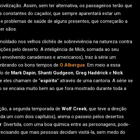
ivilização. Assim, sem ter alternativa, os passageiros terão que
idas constantes do caçador, que sempre aparentará estar um
cia e problemas de saúde de alguns presentes, que começarão a
er sãos.
moldado nos velhos clichês de sobrevivência na natureza contra
ções pelo deserto. A inteligência de Mick, somada ao seu
as envolvendo canadenses e americanos), traz à série um
 lembrando os bons tempos de
O Albergue
. Em meio a essa
do de
Mark Dapin
,
Shanti Gudgeon
,
Greg Haddrick
e
Nick
ue eles chamam de “
espírito
” através de uma cantoria. A série se
o se encaixa muito bem ao que fora mostrado durante toda a
uação, a segunda temporada de
Wolf Creek
, que teve a direção
da um com dois capítulos), anima o passeio pelos desertos
r
. Divertida, com uma boa química entre as personagens, pode-
recisando que mais pessoas decidam visitá-la, sem medo do