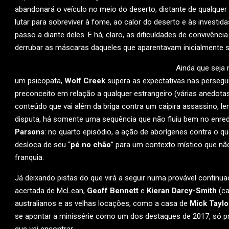
abandonará o veículo no meio do deserto, distante de qualquer c
lutar para sobreviver à fome, ao calor do deserto e às invest
passo a diante deles. E há, claro, as dificuldades de convivên
derrubar as máscaras daqueles que aparentavam inicialmente s
Ainda que seja 
um psicopata,
Wolf Creek
supera as expectativas nas persegui
preconceito em relação a qualquer estrangeiro (várias anedot
conteúdo que vai além da briga contra um caipira assassino,
disputa, há somente uma sequência que não fluiu bem no enre
Parsons
: no quarto episódio, a ação de aborígenes contra o q
desloca de seu “
pé no chão
” para um contexto místico que nã
franquia.
Já deixando pistas do que virá a seguir numa provável contin
acertada de McLean,
Geoff Bennett
e
Kieran Darcy-Smith
(ca
australianos e as velhas locações, como a casa de
Mick Taylo
se apontar a minissérie como um dos destaques de 2017, só p