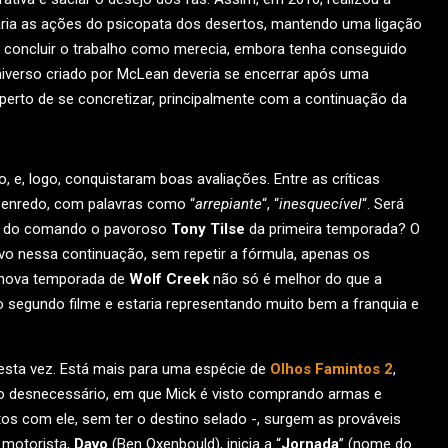
aria as ações do psicopata dos desertos, mantendo uma ligação
m concluir o trabalho como merecia, embora tenha conseguido
niverso criado por McLean deveria se encerrar após uma
perto de se concretizar, principalmente com a continuação da
, e, logo, conquistaram boas avaliações. Entre as críticas
o enredo, com palavras como “
arrepiante
“, “
inesquecível
“. Será
do do comando o pavoroso
Tony Tilse
da primeira temporada? O
ovo nessa continuação, sem repetir a fórmula, apenas os
a nova temporada de
Wolf Creek
não só é melhor do que a
 segundo filme e estaria representando muito bem a franquia e
esta vez. Está mais para uma espécie de
Olhos Famintos 2
,
 desnecessário, em que Mick é visto comprando armas e
s com ele, sem ter o destino selado -, surgem as prováveis
 motorista,
Davo
(Ben Oxenbould), inicia a “
Jornada
” (nome do