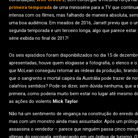
primeira temporada
de uma minissérie para a TV que continu
intensa com os filmes, mas falhando de maneira absoluta, se
uma boa audiência. Em meados de 2016, Jarratt previu que o u
segunda temporada e um terceiro longa, algo que parece estar 
série exibida no final de 2017!
Os seis episódios foram disponibilizados no dia 15 de dezembro
apresentadas, houve quem elogiasse a fotografia, o elenco e 
que McLean conseguiu retomar as rédeas da produção, tiran
que o sangrento e mortal caipira da Austrália pode trazer de n
calafrios sentidos? Pode-se dizer, sem dúvida nenhuma, que 
primeira, como poderia muito bem estar no lugar até mesmo do
as ações do violento
Mick Taylor
.
Não há um sentimento de vingança na construção do enredo d
mas com um monstro ainda mais assustador. Após um prólogo
assassina o vendedor – parece que ninguém passa cinco minuto
vítimas do psicopata, embarcando em um ônibus de turismo. O