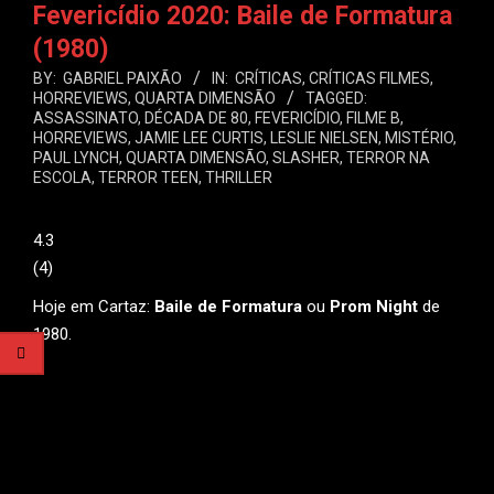
Fevericídio 2020: Baile de Formatura
(1980)
BY:
GABRIEL PAIXÃO
IN:
CRÍTICAS
,
CRÍTICAS FILMES
,
HORREVIEWS
,
QUARTA DIMENSÃO
TAGGED:
ASSASSINATO
,
DÉCADA DE 80
,
FEVERICÍDIO
,
FILME B
,
HORREVIEWS
,
JAMIE LEE CURTIS
,
LESLIE NIELSEN
,
MISTÉRIO
,
PAUL LYNCH
,
QUARTA DIMENSÃO
,
SLASHER
,
TERROR NA
ESCOLA
,
TERROR TEEN
,
THRILLER
4.3
(
4
)
Hoje em Cartaz:
Baile de Formatura
ou
Prom Night
de
1980.