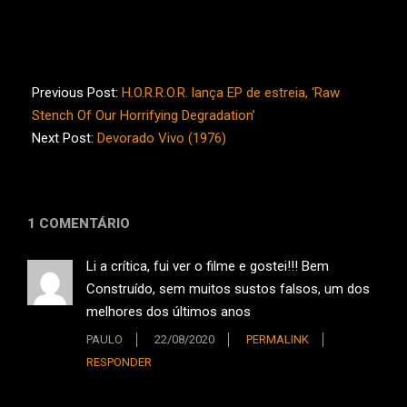
2020-
08-
Previous Post:
H.O.R.R.O.R. lança EP de estreia, ‘Raw
16
Stench Of Our Horrifying Degradation’
Next Post:
Devorado Vivo (1976)
1 COMENTÁRIO
Li a crítica, fui ver o filme e gostei!!! Bem
Construído, sem muitos sustos falsos, um dos
melhores dos últimos anos
PAULO
22/08/2020
PERMALINK
RESPONDER