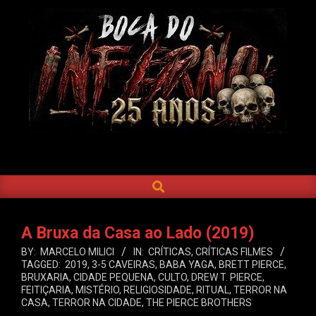
Skip
to
content
BOCA
DO
SEARCH
Primary
INFERNO
Navigation
Menu
A Bruxa da Casa ao Lado (2019)
BY:
MARCELO MILICI
IN:
CRÍTICAS
,
CRÍTICAS FILMES
TAGGED:
2019
,
3-5 CAVEIRAS
,
BABA YAGA
,
BRETT PIERCE
,
BRUXARIA
,
CIDADE PEQUENA
,
CULTO
,
DREW T. PIERCE
,
FEITIÇARIA
,
MISTÉRIO
,
RELIGIOSIDADE
,
RITUAL
,
TERROR NA
CASA
,
TERROR NA CIDADE
,
THE PIERCE BROTHERS