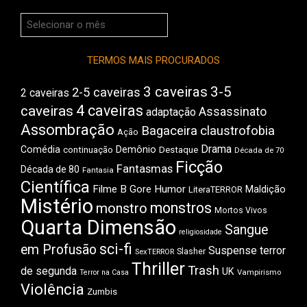
Arquivos
do
Boca
TERMOS MAIS PROCURADOS
3 caveiras
3-5
2-5 caveiras
2 caveiras
4 caveiras
caveiras
Assassinato
adaptação
Assombração
Bagaceira
claustrofobia
Ação
Drama
Comédia
Demônio
Destaque
continuação
Década de 70
Ficção
Fantasmas
Década de 80
Fantasia
Científica
Filme B
Gore
Humor
Maldição
LiteraTERROR
Mistério
monstros
monstro
Mortos Vivos
Quarta Dimensão
Sangue
religiosidade
sci-fi
em Profusão
Suspense
terror
Slasher
SexTERROR
Thriller
Trash
de segunda
UK
Vampirismo
Terror na Casa
Violência
Zumbis