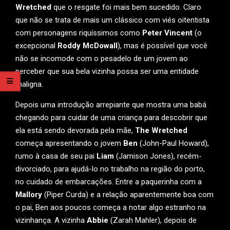
Wretched
que o resgate foi mais bem sucedido. Claro
que não se trata de mais um clássico com viés oitentista
com personagens riquíssimos como
Peter Vincent
(o
excepcional
Roddy McDowall
), mas é possível que você
não se incomode com o pesadelo de um jovem ao
perceber que sua bela vizinha possa ser uma entidade
maligna.
Depois uma introdução arrepiante que mostra uma babá
chegando para cuidar de uma criança para descobrir que
ela está sendo devorada pela mãe,
The Wretched
começa apresentando o jovem
Ben
(John-Paul Howard),
rumo à casa de seu pai
Liam
(Jamison Jones), recém-
divorciado, para ajudá-lo no trabalho na região do porto,
no cuidado de embarcações. Entre a paquerinha com a
Mallory
(Piper Curda) e a relação aparentemente boa com
o pai, Ben aos poucos começa a notar algo estranho na
vizinhança. A vizinha
Abbie
(Zarah Mahler), depois de