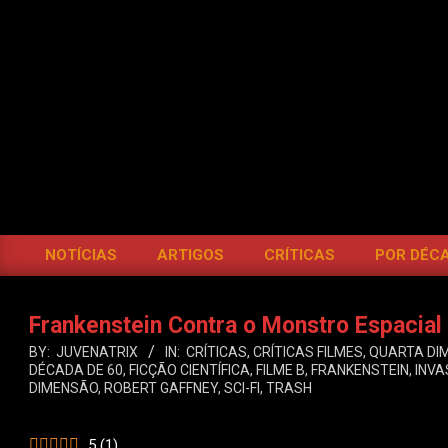
Skip
to
content
BOCA
DO
INFERNO
NOTÍCIAS
ARTIGOS
CRÍTICAS
POR DÉC
Primary
Navigation
Menu
Frankenstein Contra o Monstro Espacial
BY:
JUVENATRIX
IN:
CRÍTICAS
,
CRÍTICAS FILMES
,
QUARTA DI
DÉCADA DE 60
,
FICÇÃO CIENTÍFICA
,
FILME B
,
FRANKENSTEIN
,
INVA
DIMENSÃO
,
ROBERT GAFFNEY
,
SCI-FI
,
TRASH
5
(
1
)