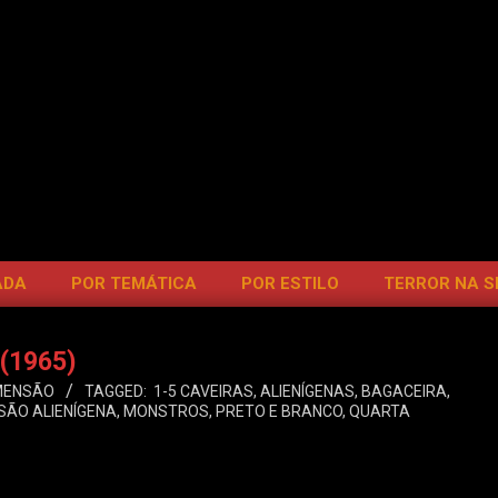
ADA
POR TEMÁTICA
POR ESTILO
TERROR NA 
 (1965)
MENSÃO
TAGGED:
1-5 CAVEIRAS
,
ALIENÍGENAS
,
BAGACEIRA
,
SÃO ALIENÍGENA
,
MONSTROS
,
PRETO E BRANCO
,
QUARTA