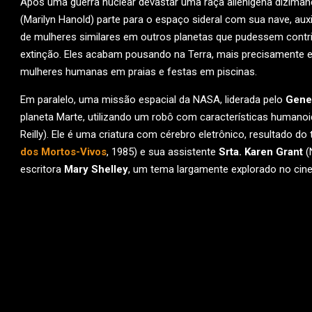
Após uma guerra nuclear devastar uma raça alienígena dizimand
(Marilyn Hanold) parte para o espaço sideral com sua nave, auxi
de mulheres similares em outros planetas que pudessem contri
extinção. Eles acabam pousando na Terra, mais precisamente e
mulheres humanas em praias e festas em piscinas.
Em paralelo, uma missão espacial da NASA, liderada pelo
Gene
planeta Marte, utilizando um robô com características human
Reilly). Ele é uma criatura com cérebro eletrônico, resultado do
dos Mortos-Vivos
, 1985) e sua assistente
Srta. Karen Grant
(
escritora
Mary Shelley
, um tema largamente explorado no cine