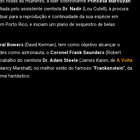
o todas as mulheres, a líder sobrevivente
Princesa Marcuzan
liada pelo assistente cientista
Dr. Nadir
(Lou Cutell), à procura
buir para a reprodução e continuidade da sua espécie em
m Porto Rico, e iniciam um plano de sequestro de belas
ral Bowers
(David Kerman), tem como objetivo alcançar o
oides como astronauta, o
Coronel Frank Saunders
(Robert
 trabalho do cientista
Dr. Adam Steele
(James Karen, de
A Volta
Nancy Marshall), no melhor estilo do famoso “
Frankenstein
”, da
ma fantástico.