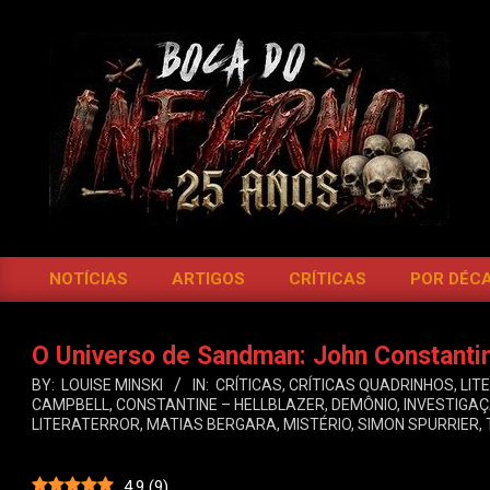
Skip
to
content
BOCA
DO
NOTÍCIAS
ARTIGOS
CRÍTICAS
POR DÉC
Primary
INFERNO
Navigation
Menu
O Universo de Sandman: John Constantine
BY:
LOUISE MINSKI
IN:
CRÍTICAS
,
CRÍTICAS QUADRINHOS
,
LIT
CAMPBELL
,
CONSTANTINE – HELLBLAZER
,
DEMÔNIO
,
INVESTIGA
LITERATERROR
,
MATIAS BERGARA
,
MISTÉRIO
,
SIMON SPURRIER
,
4.9
(
9
)