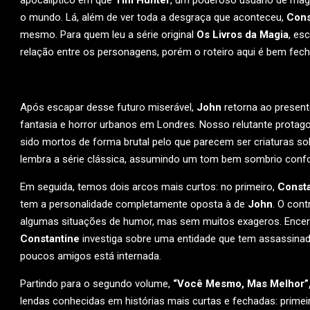
apocalíptico em que
Tim Hunter
, um poderoso usuário de magi
o mundo. Lá, além de ver toda a desgraça que aconteceu,
Cons
mesmo. Para quem leu a série original
Os Livros da Magia
, es
relação entre os personagens, porém o roteiro aqui é bem fecha
Após escapar desse futuro miserável,
John
retorna ao present
fantasia e horror urbanos em Londres. Nosso relutante protag
sido mortos de forma brutal pelo que parecem ser criaturas so
lembra a série clássica, assumindo um tom bem sombrio confor
Em seguida, temos dois arcos mais curtos: no primeiro,
Consta
tem a personalidade completamente oposta à de
John
. O con
algumas situações de humor, mas sem muitos exageros. Ence
Constantine
investiga sobre uma entidade que tem assassina
poucos amigos está internada.
Partindo para o segundo volume,
“Você Mesmo, Mas Melhor”
lendas conhecidas em histórias mais curtas e fechadas: prim