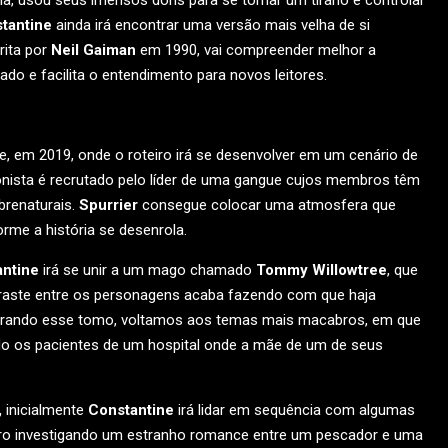
a, usou seus imensos dons para se tornar um tirano e controlar
tantine
ainda irá encontrar uma versão mais velha de si
crita por
Neil Gaiman
em 1990, vai compreender melhor a
do e facilita o entendimento para novos leitores.
e, em 2019, onde o roteiro irá se desenvolver em um cenário de
onista é recrutado pelo líder de uma gangue cujos membros têm
brenaturais.
Spurrier
consegue colocar uma atmosfera que
me a história se desenrola.
ntine
irá se unir a um mago chamado
Tommy Willowtree
, que
traste entre os personagens acaba fazendo com que haja
rrando esse tomo, voltamos aos temas mais macabros, em que
do os pacientes de um hospital onde a mãe de um de seus
,
inicialmente
Constantine
irá lidar em sequência com algumas
eiro investigando um estranho romance entre um pescador e uma