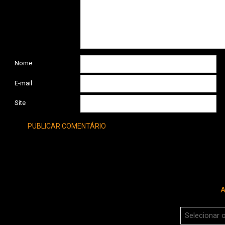
Nome
E-mail
Site
A
Arquivos
do