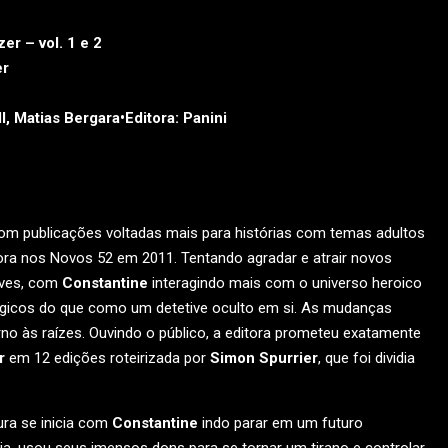
er – vol. 1 e 2
er
, Matias Bergara•
Editora:
Panini
om publicações voltadas mais para histórias com temas adultos
ora nos Novos 52 em 2011. Tentando agradar e atrair novos
leves, com
Constantine
interagindo mais com o universo heroico
gicos do que como um detetive oculto em si. As mudanças
no às raízes. Ouvindo o público, a editora prometeu exatamente
r
em 12 edições roteirizada por
Simon Spurrier
, que foi dividia
ra se inicia com
Constantine
indo parar em um futuro