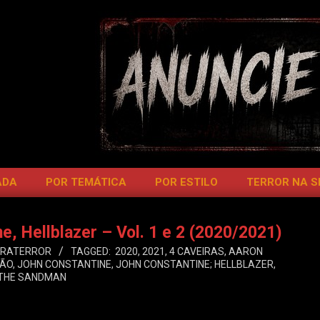
ADA
POR TEMÁTICA
POR ESTILO
TERROR NA 
, Hellblazer – Vol. 1 e 2 (2020/2021)
ERATERROR
TAGGED:
2020
,
2021
,
4 CAVEIRAS
,
AARON
ÇÃO
,
JOHN CONSTANTINE
,
JOHN CONSTANTINE; HELLBLAZER
,
THE SANDMAN