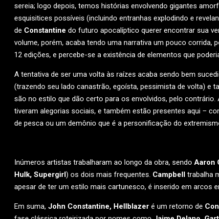
sereia; logo depois, temos histórias envolvendo gigantes amor
esquisitices possíveis (incluindo entranhas explodindo e revelan
de
Constantine
do futuro apocalíptico querer encontrar sua ve
volume, porém, acaba tendo uma narrativa um pouco corrida, poi
12 edições, e percebe-se a existência de elementos que poder
A tentativa de ser uma volta às raízes acaba sendo bem sucedi
(trazendo seu lado canastrão, egoísta, pessimista de volta) 
são no estilo que dão certo para os envolvidos, pelo contrário.
tiveram alegorias sociais, e também estão presentes aqui – 
de pesca ou um demônio que é a personificação do extremismo 
Inúmeros artistas trabalharam ao longo da obra, sendo
Aaron 
Hulk, Supergirl
) os dois mais frequentes.
Campbell
trabalha m
apesar de ter um estilo mais cartunesco, é inserido em arcos
Em suma,
John Constantine, Hellblazer
é um retorno de
Con
fase clássica roteirizada por nomes como
Jaime Delano, Gart