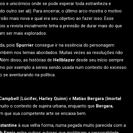
fos e unicórnios onde se pode esperar toda estranheza e
do outro ser ali). Para encerrar, o último arco mostra o motivo
rsão mais nova e qual era seu objetivo ao fazer isso. Esse
s a revista inicialmente tinha a previsão de durar mais do que
iam ser mais explorados.
da, pois
Spurrier
consegue ir na essência do personagem
e também nos temas abordados. Muitas vezes as resoluções não
 Além disso, as histórias de
Hellblazer
desde seu início sempre
como por exemplo a sereia sendo usada num contexto do excesso
se aventurando na política.
Campbell
(
Lúcifer, Harley Quinn
) e
Matías Bergara
(
Imortal
uito o contexto de sujeira urbana, enquanto que
Bergara
,
 em que sua competente arte se encaixa bem.
stantine
à sua velha forma, numa pegada muito parecida com a
h Ennis
entre outros autores que moldaram a personalidade