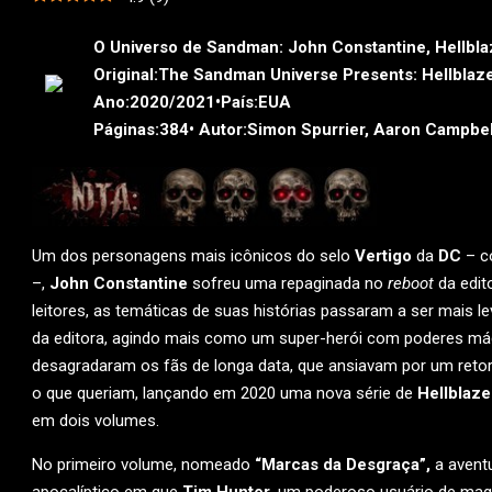
O Universo de Sandman: John Constantine, Hellblaz
Original:
The Sandman Universe Presents: Hellblaz
Ano:
2020/2021•
País:
EUA
Páginas:
384•
Autor:
Simon Spurrier, Aaron Campbell
Um dos personagens mais icônicos do selo
Vertigo
da
DC
– c
–,
John Constantine
sofreu uma repaginada no
reboot
da edit
leitores, as temáticas de suas histórias passaram a ser mais 
da editora, agindo mais como um super-herói com poderes má
desagradaram os fãs de longa data, que ansiavam por um retor
o que queriam, lançando em 2020 uma nova série de
Hellblaze
em dois volumes.
No primeiro volume, nomeado
“Marcas da Desgraça”,
a aventu