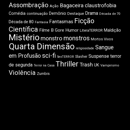
Assombração
Bagaceira
claustrofobia
Ação
Drama
Comédia
Demônio
Destaque
continuação
Década de 70
Ficção
Fantasmas
Década de 80
Fantasia
Científica
Filme B
Gore
Humor
Maldição
LiteraTERROR
Mistério
monstros
monstro
Mortos Vivos
Quarta Dimensão
Sangue
religiosidade
sci-fi
em Profusão
Suspense
terror
Slasher
SexTERROR
Thriller
Trash
de segunda
UK
Vampirismo
Terror na Casa
Violência
Zumbis