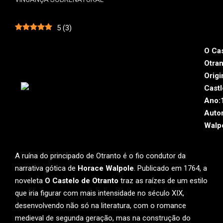
5
(
3
)
O Cas
Otran
Origi
Castl
Ano:
Autor
Walp
A ruína do principado de Otranto é o fio condutor da
narrativa gótica de
Horace Walpole
. Publicado em 1764, a
noveleta
O Castelo de Otranto
traz as raízes de um estilo
que iria figurar com mais intensidade no século XIX,
desenvolvendo não só na literatura, com o romance
medieval de segunda geração, mas na construção do