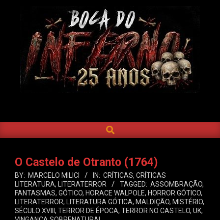
Skip
to
content
BOCA
DO
SEARCH
Primary
INFERNO
Navigation
Menu
O Castelo de Otranto (1764)
BY:
MARCELO MILICI
IN:
CRÍTICAS
,
CRÍTICAS
LITERATURA
,
LITERATERROR
TAGGED:
ASSOMBRAÇÃO
,
FANTASMAS
,
GÓTICO
,
HORACE WALPOLE
,
HORROR GÓTICO
,
LITERATERROR
,
LITERATURA GÓTICA
,
MALDIÇÃO
,
MISTÉRIO
,
SÉCULO XVIII
,
TERROR DE ÉPOCA
,
TERROR NO CASTELO
,
UK
,
VINGANÇA SOBRENATURAL