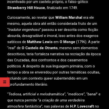
incentivado por um castelo próprio, o falso-gótico
Strawberry Hill House
, finalizado em 1749.
Curiosamente, ao revelar que
William Marshal
era ele
mesmo, aquela obra até então considerada fruto de um
“
tradutor engenhoso
” passou a ser descrita como ficção
absurda, desagradável e imoral, isso antes dos exageros
satíricos de
Matthew Lewis
em
O Monge
(1796). A parte
“
real
” de
O Castelo de Otranto
, mesmo sem elementos
descritivos, teria fortaleza narrativa na recriação da época
das Cruzadas, dos confrontos e dos casamentos
políticos. A despeito de sua linguagem primária, com o
tempo a obra se enveredou por outras temáticas ocultas,
incluindo um contexto
queer
subentendido em um
aprofundamento literário.
“
Tediosa, artificial e melodramática
“, “
medíocre
“, “
banal
” e
que nunca permite “
a criação de uma verdadeira
atmosfera fantástica
“, nas palavras de
H.P. Lovecraft
no