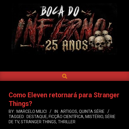
Skip
to
content
BOCA
DO
SEARCH
Primary
INFERNO
Navigation
Menu
Como Eleven retornará para Stranger
Things?
BY:
MARCELO MILICI
IN:
ARTIGOS
,
QUINTA SÉRIE
TAGGED:
DESTAQUE
,
FICÇÃO CIENTÍFICA
,
MISTÉRIO
,
SÉRIE
DE TV
,
STRANGER THINGS
,
THRILLER