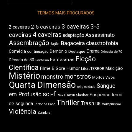
do
Boca
TERMOS MAIS PROCURADOS
3 caveiras
3-5
2-5 caveiras
2 caveiras
4 caveiras
caveiras
Assassinato
adaptação
Assombração
Bagaceira
claustrofobia
Ação
Drama
Comédia
Demônio
Destaque
continuação
Década de 70
Ficção
Fantasmas
Década de 80
Fantasia
Científica
Filme B
Gore
Humor
Maldição
LiteraTERROR
Mistério
monstros
monstro
Mortos Vivos
Quarta Dimensão
Sangue
religiosidade
sci-fi
em Profusão
Suspense
terror
Slasher
SexTERROR
Thriller
Trash
de segunda
UK
Vampirismo
Terror na Casa
Violência
Zumbis