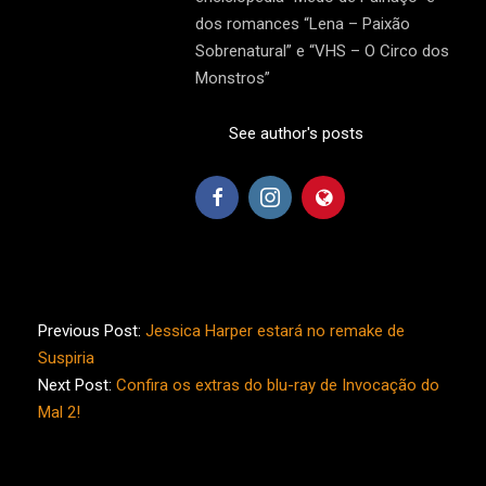
dos romances “Lena – Paixão
Sobrenatural” e “VHS – O Circo dos
Monstros”
See author's posts
2016-
11-
Previous Post:
Jessica Harper estará no remake de
06
Suspiria
Next Post:
Confira os extras do blu-ray de Invocação do
Mal 2!