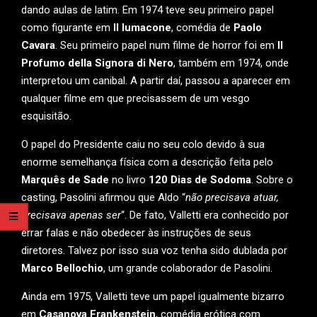
dando aulas de latim. Em 1974 teve seu primeiro papel
como figurante em
Il lumacone
, comédia de
Paolo
Cavara
. Seu primeiro papel num filme de horror foi em
Il
Profumo della Signora di Nero
, também em 1974, onde
interpretou um canibal. A partir daí, passou a aparecer em
qualquer filme em que precisassem de um vesgo
esquisitão.
O papel do Presidente caiu no seu colo devido à sua
enorme semelhança física com a descrição feita pelo
Marquês de Sade
no livro
120 Dias de Sodoma
. Sobre o
casting, Pasolini afirmou que Aldo “
não precisava atuar,
precisava apenas ser
“. De fato, Valletti era conhecido por
errar falas e não obedecer às instruções de seus
diretores. Talvez por isso sua voz tenha sido dublada por
Marco Bellochio
, um grande colaborador de Pasolini.
Ainda em 1975, Valletti teve um papel igualmente bizarro
em
Casanova Frankenstein
, comédia erótica com