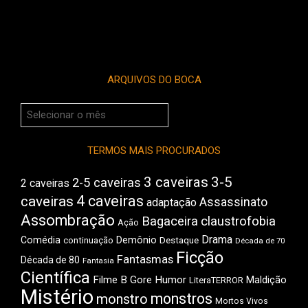
ARQUIVOS DO BOCA
Arquivos
do
Boca
TERMOS MAIS PROCURADOS
3 caveiras
3-5
2-5 caveiras
2 caveiras
4 caveiras
caveiras
Assassinato
adaptação
Assombração
Bagaceira
claustrofobia
Ação
Drama
Comédia
Demônio
Destaque
continuação
Década de 70
Ficção
Fantasmas
Década de 80
Fantasia
Científica
Filme B
Gore
Humor
Maldição
LiteraTERROR
Mistério
monstros
monstro
Mortos Vivos