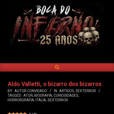
Skip
to
content
BOCA
DO
SEARCH
Primary
INFERNO
Navigation
Menu
Aldo Valletti, o bizarro dos bizarros
BY:
AUTOR CONVIDADO
IN:
ARTIGOS
,
SEXTERROR
TAGGED:
ATOR
,
BIOGRAFIA
,
CURIOSIDADES
,
HORRORGRAFIA
,
ITÁLIA
,
SEXTERROR