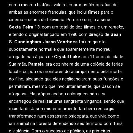
numa mesma história, vale relembrar as filmografias de
ambas as enormes franquias, que inclui filmes para o
cinema e séries de televisão. Primeiro surgiu a série
Sexta-Feira 13
, com um total de dez filmes, e um
remake
,
e tendo o original lançado em 1980 com direção de
Sean
S. Cunningham
.
Jason Voorhees
foi um garoto
supostamente normal e que aparentemente morreu
afogado nas águas de
Crystal Lake
aos 11 anos de idade.
Sua mãe,
Pamela
, era cozinheira de uma colônia de férias
local e culpou os monitores do acampamento pela morte
do filho, alegando que eles negligenciaram suas funções e
permitiram, mesmo que involuntariamente, que Jason se
afogasse. Ela própria acabou enlouquecendo e se
encarregou de realizar uma sangrenta vingança, sendo que
mais tarde Jason misteriosamente também ressurgiu
transformado num assassino psicopata, que vivia como
um animal na floresta defendendo seu território com fúria
e violência. Com o sucesso de público, as primeiras