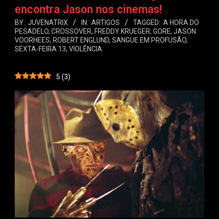
encontra Jason nos cinemas!
BY:
JUVENATRIX
IN:
ARTIGOS
TAGGED:
A HORA DO
PESADELO
,
CROSSOVER
,
FREDDY KRUEGER
,
GORE
,
JASON
VOORHEES
,
ROBERT ENGLUND
,
SANGUE EM PROFUSÃO
,
SEXTA-FEIRA 13
,
VIOLÊNCIA
5
(
3
)