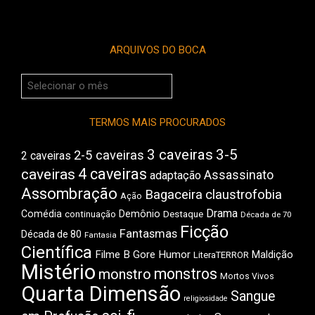
ARQUIVOS DO BOCA
Arquivos
do
Boca
TERMOS MAIS PROCURADOS
3 caveiras
3-5
2-5 caveiras
2 caveiras
4 caveiras
caveiras
Assassinato
adaptação
Assombração
Bagaceira
claustrofobia
Ação
Drama
Comédia
Demônio
Destaque
continuação
Década de 70
Ficção
Fantasmas
Década de 80
Fantasia
Científica
Filme B
Gore
Humor
Maldição
LiteraTERROR
Mistério
monstros
monstro
Mortos Vivos
Quarta Dimensão
Sangue
religiosidade