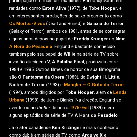
participação em mais de 150 filmes. Foi coadjuvante em
raridades como
Eaten Alive
(1977), de
Tobe Hooper
, e
em interessantes produções de baixo orçamento como
Os Mortos-Vivos
(Dead and Buried) e
Galáxia do Terror
(Galaxy of Terror), ambos de 1981, antes de se consagrar
alguns anos depois no papel de
Freddy Krueger
no filme
A Hora do Pesadelo
. Englund é bastante conhecido
também pelo seu papel de
Willie
na série de TV sobre
invasão alienígena
V, A Batalha Final
, produzida entre
1984 e 1985. Outros filmes de horror de sua filmografia
são
O Fantasma da Ópera
(1989), de
Dwight H. Little
,
Noites de Terror
(1993) e
Mangler – O Grito do Terror
(1994), ambos dirigidos por
Tobe Hooper
, além de
Lenda
Urbana
(1998), de Jamie Blanks. Na direção, Englund se
aventurou no
thriller
de horror
976-Evil
(1989) e em
alguns episódios da série de TV
A Hora do Pesadelo
.
Já o ator canadense
Ken Kirzinger
é mais conhecido
como dublê em séries de TV como
Arquivo X
e