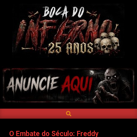
Skip
to
content
BOCA
DO
INFERNO
SEARCH
Primary
Navigation
Menu
O Embate do Século: Freddy