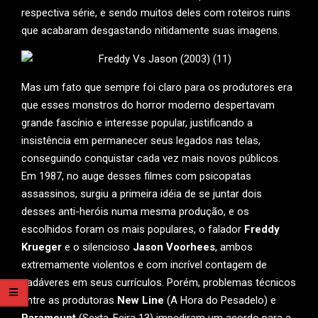
respectiva série, e sendo muitos deles com roteiros ruins
que acabaram desgastando nitidamente suas imagens.
Mas um fato que sempre foi claro para os produtores era
que esses monstros do horror moderno despertavam
grande fascínio e interesse popular, justificando a
insistência em permanecer seus legados nas telas,
conseguindo conquistar cada vez mais novos públicos.
Em 1987, no auge desses filmes com psicopatas
assassinos, surgiu a primeira idéia de se juntar dois
desses anti-heróis numa mesma produção, e os
escolhidos foram os mais populares, o falador
Freddy
Krueger
e o silencioso
Jason Voorhees
, ambos
extremamente violentos e com incrível contagem de
cadáveres em seus currículos. Porém, problemas técnicos
entre as produtoras
New Line
(A Hora do Pesadelo) e
Paramount
(Sexta-Feira 13) impediram um acordo para a