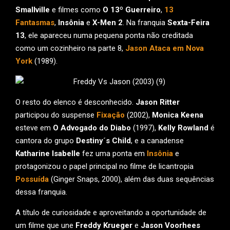
Smallville
e filmes como
O 13º Guerreiro
,
13
Fantasmas
,
Insônia
e
X-Men 2
. Na franquia
Sexta-Feira
13
, ele apareceu numa pequena ponta não creditada
como um cozinheiro na parte 8,
Jason Ataca em Nova
York
(1989).
O resto do elenco é desconhecido.
Jason Ritter
participou do suspense
Fixação
(2002),
Monica Keena
esteve em
O Advogado do Diabo
(1997),
Kelly Rowland
é
cantora do grupo
Destiny´s Child
, e a canadense
Katharine Isabelle
fez uma ponta em
Insônia
e
protagonizou o papel principal no filme de licantropia
Possuída
(Ginger Snaps, 2000), além das duas sequências
dessa franquia.
A título de curiosidade e aproveitando a oportunidade de
um filme que une
Freddy Krueger
e
Jason Voorhees