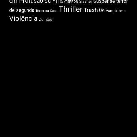
sci-fi
em Profusão
Suspense
terror
Slasher
SexTERROR
Thriller
Trash
de segunda
UK
Vampirismo
Terror na Casa
Violência
Zumbis