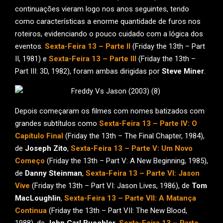
continuações vieram logo nos anos seguintes, tendo
como características a enorme quantidade de furos nos
roteiros, evidenciando o pouco cuidado com a lógica dos
eventos.
Sexta-Feira 13 – Parte II
(Friday the 13th – Part
II, 1981) e
Sexta-Feira 13 – Parte III
(Friday the 13th –
Part III: 3D, 1982), foram ambas dirigidas por
Steve Miner
.
Depois começaram os filmes com nomes batizados com
grandes subtítulos como
Sexta-Feira 13 – Parte IV: O
Capítulo Final
(Friday the 13th – The Final Chapter, 1984),
de
Joseph Zito
,
Sexta-Feira 13 – Parte V: Um Novo
Começo
(Friday the 13th – Part V: A New Beginning, 1985),
de
Danny Steinman
,
Sexta-Feira 13 – Parte VI: Jason
Vive
(Friday the 13th – Part VI: Jason Lives, 1986), de
Tom
MacLoughlin
,
Sexta-Feira 13 – Parte VII: A Matança
Continua
(Friday the 13th – Part VII: The New Blood,
1988), de
John Carl Buechler
,
Sexta-Feira 13 – Parte