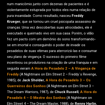
num manicômio junto com dezenas de pacientes e é
violentamente estuprada por todos eles numa relação de
pura insanidade. Como resultado, nasceu
Freddy
Krueger
, que se tornou um cruel psicopata assassino de
crianças. Uma vez descobertas suas atrocidades, ele é
executado e queimado vivo em sua casa. Porém, o vilão
fez um pacto com um demônio do sono transformando-
se em imortal e conseguindo o poder de invadir os
pesadelos de suas vítimas para aterrorizá-las e consumar
seu plano de vingança. O sucesso do primeiro filme
incentivou os produtores na criação de uma franquia e em
seguida vieram
A Hora do Pesadelo 2 – A Vingança de
Freddy
(A Nightmare on Elm Street 2 – Freddy´s Revenge,
1985), de
Jack Sholder
,
A Hora do Pesadelo 3 – Os
Guerreiros dos Sonhos
(A Nightmare on Elm Strret 3 –
The Dream Warriors, 1987), de
Chuck Russell
,
A Hora do
Pesadelo 4 – O Mestre dos Sonhos
(A Nightmare on
Elm Street 4 – The Dream Master, 1988), de
Renny Harlin
,