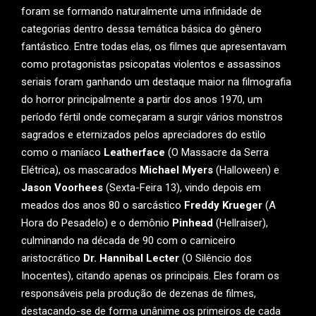
foram se formando naturalmente uma infinidade de
categorias dentro dessa temática básica do gênero
fantástico. Entre todas elas, os filmes que apresentavam
como protagonistas psicopatas violentos e assassinos
seriais foram ganhando um destaque maior na filmografia
do horror principalmente a partir dos anos 1970, um
período fértil onde começaram a surgir vários monstros
sagrados e eternizados pelos apreciadores do estilo
como o maníaco
Leatherface
(O Massacre da Serra
Elétrica), os mascarados
Michael Myers
(Halloween) e
Jason Voorhees
(Sexta-Feira 13), vindo depois em
meados dos anos 80 o sarcástico
Freddy Krueger
(A
Hora do Pesadelo) e o demônio
Pinhead
(Hellraiser),
culminando na década de 90 com o carniceiro
aristocrático
Dr. Hannibal Lecter
(O Silêncio dos
Inocentes), citando apenas os principais. Eles foram os
responsáveis pela produção de dezenas de filmes,
destacando-se de forma unânime os primeiros de cada