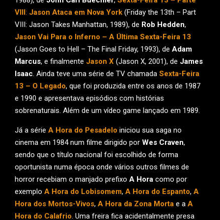
VIII
:
Jason Ataca em Nova York
(Friday the 13th – Part
VIII: Jason Takes Manhattan, 1989), de
Rob Hedden
,
Jason Vai Para o Inferno – A Última Sexta-Feira 13
(Jason Goes to Hell – The Final Friday, 1993), de
Adam
Marcus
, e finalmente
Jason X
(Jason X, 2001), de
James
Isaac
. Ainda teve uma série de TV chamada
Sexta-Feira
13 – O Legado
, que foi produzida entre os anos de 1987
e 1990 e apresentava episódios com histórias
sobrenaturais. Além de um vídeo game lançado em 1989.
Já a série
A Hora do Pesadelo
iniciou sua saga no
cinema em 1984 num filme dirigido por
Wes Craven
,
sendo que o título nacional foi escolhido de forma
oportunista numa época onde vários outros filmes de
horror recebiam o manjado prefixo
A Hora
como por
exemplo
A Hora do Lobisomem
,
A Hora do Espanto
,
A
Hora dos Mortos-Vivos
,
A Hora da Zona Morta
e a
A
Hora do Calafrio
. Uma freira fica acidentalmente presa