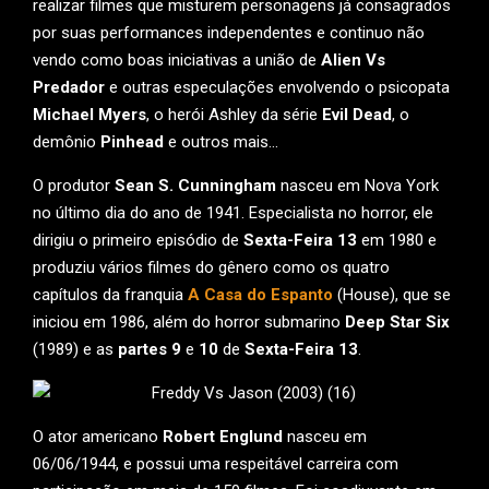
realizar filmes que misturem personagens já consagrados
por suas performances independentes e continuo não
vendo como boas iniciativas a união de
Alien Vs
Predador
e outras especulações envolvendo o psicopata
Michael Myers
, o herói Ashley da série
Evil Dead
, o
demônio
Pinhead
e outros mais…
O produtor
Sean S. Cunningham
nasceu em Nova York
no último dia do ano de 1941. Especialista no horror, ele
dirigiu o primeiro episódio de
Sexta-Feira 13
em 1980 e
produziu vários filmes do gênero como os quatro
capítulos da franquia
A Casa do Espanto
(House), que se
iniciou em 1986, além do horror submarino
Deep Star Six
(1989) e as
partes 9
e
10
de
Sexta-Feira 13
.
O ator americano
Robert Englund
nasceu em
06/06/1944, e possui uma respeitável carreira com