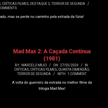
S
,
CRÍTICAS FILMES
,
DESTAQUE 2
,
TERROR DE SEGUNDA
COMMENTS
rado, mas se perde no caminho pela estrada da fúria!
 MAIS
Mad Max 2: A Caçada Continua
(1981)
2024-
BY:
MARCELO MILICI
ON:
27/05/2024
IN:
CRÍTICAS
,
CRÍTICAS FILMES
,
QUARTA DIMENSÃO
,
05-
TERROR DE SEGUNDA
WITH:
1 COMMENT
27
A volta do guerreiro da estrada no melhor filme da
trilogia Mad Max!
LEIA MAIS