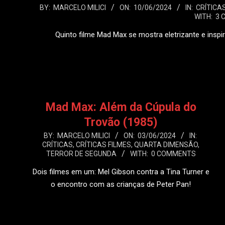
2024-
BY:
MARCELO MILICI
ON:
10/06/2024
IN:
CRÍTICA
WITH:
3 
06-
10
Quinto filme Mad Max se mostra eletrizante e inspi
LEIA
Mad Max: Além da Cúpula do
Trovão (1985)
2024-
BY:
MARCELO MILICI
ON:
03/06/2024
IN:
CRÍTICAS
,
CRÍTICAS FILMES
,
QUARTA DIMENSÃO
,
06-
TERROR DE SEGUNDA
WITH:
0 COMMENTS
03
Dois filmes em um: Mel Gibson contra a Tina Turner e
o encontro com as crianças de Peter Pan!
LEIA MAIS