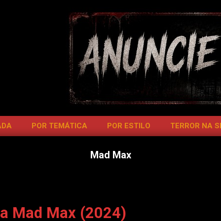
ADA
POR TEMÁTICA
POR ESTILO
TERROR NA 
Mad Max
ga Mad Max (2024)