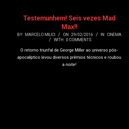
Testemunhem! Seis vezes Mad
Max!!
2016-
BY:
MARCELO MILICI
ON:
29/02/2016
IN:
CINEMA
WITH:
0 COMMENTS
02-
29
O retorno triunfal de George Miller ao universo pós-
apocalíptico levou diversos prêmios técnicos e roubou
a noite!
LEIA MAIS