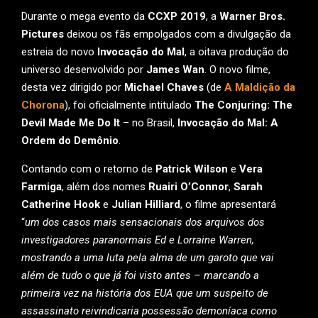
Durante o mega evento da
CCXP 2019
, a
Warner Bros.
Pictures
deixou os fãs empolgados com a divulgação da
estreia do novo
Invocação do Mal
, a oitava produção do
universo desenvolvido por
James Wan
. O novo filme,
desta vez dirigido por
Michael Chaves
(de
A Maldição da
Chorona
), foi oficialmente intitulado
The Conjuring: The
Devil Made Me Do It
– no Brasil,
Invocação do Mal: A
Ordem do Demônio
.
Contando com o retorno de
Patrick Wilson
e
Vera
Farmiga
, além dos nomes
Ruairi O’Connor
,
Sarah
Catherine
Hook
e
Julian Hilliard
, o filme apresentará
“
um dos casos mais sensacionais dos arquivos dos
investigadores paranormais Ed e Lorraine Warren,
mostrando a uma luta pela alma de um garoto que vai
além de tudo o que já foi visto antes – marcando a
primeira vez na história dos EUA que um suspeito de
assassinato reivindicaria possessão demoníaca como