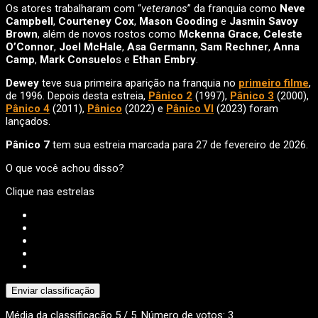
Os atores trabalharam com “
veteranos
” da franquia como
Neve
Campbell
,
Courteney Cox
,
Mason Gooding
e
Jasmin Savoy
Brown
, além de novos rostos como
Mckenna Grace
,
Celeste
O’Connor
,
Joel McHale
,
Asa Germann
,
Sam Rechner
,
Anna
Camp
,
Mark Consuelo
s e
Ethan Embry
.
Dewey
teve sua primeira aparição na franquia no
primeiro filme
,
de 1996. Depois desta estreia,
Pânico 2
(1997),
Pânico 3
(2000),
Pânico 4
(2011),
Pânico
(2022) e
Pânico VI
(2023) foram
lançados.
Pânico 7
tem sua estreia marcada para 27 de fevereiro de 2026.
O que você achou disso?
Clique nas estrelas
Enviar classificação
Média da classificação
5
/ 5. Número de votos:
3