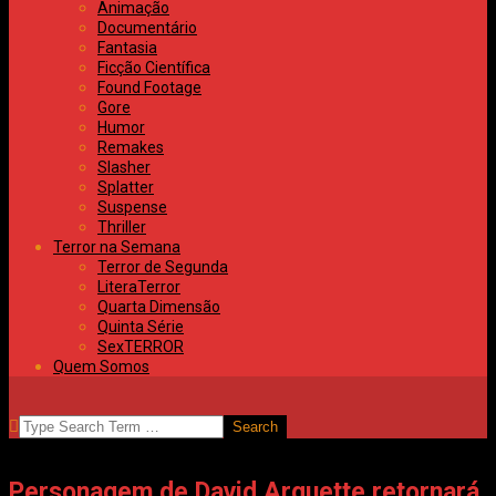
Animação
Documentário
Fantasia
Ficção Científica
Found Footage
Gore
Humor
Remakes
Slasher
Splatter
Suspense
Thriller
Terror na Semana
Terror de Segunda
LiteraTerror
Quarta Dimensão
Quinta Série
SexTERROR
Quem Somos
SEARCH
Personagem de David Arquette retornará