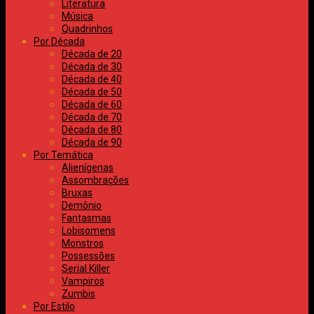
Literatura
Música
Quadrinhos
Por Década
Década de 20
Década de 30
Década de 40
Década de 50
Década de 60
Década de 70
Década de 80
Década de 90
Por Temática
Alienígenas
Assombrações
Bruxas
Demônio
Fantasmas
Lobisomens
Monstros
Possessões
Serial Killer
Vampiros
Zumbis
Por Estilo