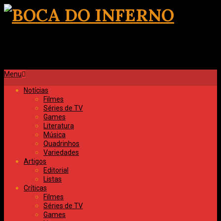
Skip
to
content
BOCA
DO
Primary
INFERNO
Menu
Navigation
Notícias
Menu
Filmes
Séries de TV
Games
Literatura
Música
Quadrinhos
Variedades
Artigos
Editorial
Listas
Críticas
Filmes
Séries de TV
Games