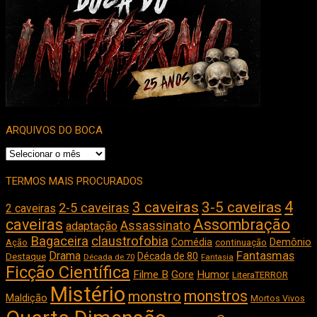
ARQUIVOS DO BOCA
Arquivos
do
Boca
TERMOS MAIS PROCURADOS
4
3 caveiras
3-5 caveiras
2-5 caveiras
2 caveiras
caveiras
Assombração
Assassinato
adaptação
Bagaceira
claustrofobia
Comédia
Demônio
Ação
continuação
Drama
Fantasmas
Destaque
Década de 80
Década de 70
Fantasia
Ficção Científica
Filme B
Gore
Humor
LiteraTERROR
Mistério
monstros
monstro
Maldição
Mortos Vivos