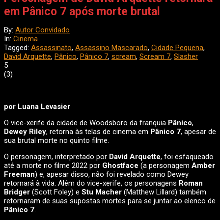
em Pânico 7 após morte brutal
By:
Autor Convidado
In:
Cinema
Tagged:
Assassinato
,
Assassino Mascarado
,
Cidade Pequena
,
David Arquette
,
Pânico
,
Pânico 7
,
scream
,
Scream 7
,
Slasher
5
(
3
)
por Luana Levasier
O vice-xerife da cidade de Woodsboro da franquia
Pânico
,
Dewey Riley
, retorna às telas de cinema em
Pânico 7
, apesar de
sua brutal morte no quinto filme.
O personagem, interpretado por
David Arquette
, foi esfaqueado
até a morte no filme 2022 por
Ghostface
(a personagem
Amber
Freeman
) e, apesar disso, não foi revelado como Dewey
retornará à vida. Além do vice-xerife, os personagens
Roman
Bridger
(Scott Foley) e
Stu Macher
(Matthew Lillard) também
retornaram de suas supostas mortes para se juntar ao elenco de
Pânico 7
.