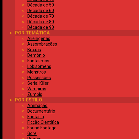
Década de 50
Década de 60
Década de 70
Década de 80
Década de 90
POR TEMÁTICA
Alienígenas
Assombrações
Bruxas
Demônio
Fantasmas
Lobisomens
Monstros
Possessões
Serial Killer
Vampiros
Zumbis
POR ESTILO
Animação
Documentário
Fantasia
Ficção Científica
Found Footage
Gore