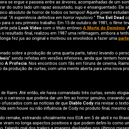
câmera se ergue e passeia entre as árvores, acompanhadas de um so
rar do outro lado um rapaz assustado, sujo e ensanguentado. Ele só
ássico absoluto de horror de todos os tempos! Aquele jovem estuda
nal: “
A experiência definitiva em horror repulsivo.
”
The Evil Dead
co
 para o seu primeiro trabalho. Em 15 de outubro de 1981, o filme 
uinte pela
Look Vídeo
com o título errôneo
A Morte do Demônio
. 
o resultado final, realizou em 1987 uma refilmagem, embora a tenha
 longa fez jus ao original e motivou os envolvidos a fazer uma
parte
onado sobre a produção de uma quarta parte, talvez levando o pe
íveis
” sendo refeitas em versões inferiores, ainda que tentem honra
mo
A Profecia
. Nos encontros com fãs em fóruns de cinema, Raim
ndo da produção de curtas, com uma mente aberta para uma nova pr
a de Raimi. Até então, ele havia comandado três curtas, sendo elogi
mo o carrasco que poderia dar um fim ao horror genuíno, cravando u
o ofuscados com as notícias de que
Diablo Cody
iria revisar o text
vida sem houve ou não influência de Cody no produto final, mesmo 
 remake, estreando oficialmente nos EUA em 5 de abril e no Brasil, 
e viram no longa aspectos positivos e que podem defini-lo como uma
o, falando mal dos trailers e imagens divulgadas nos últimos meses.