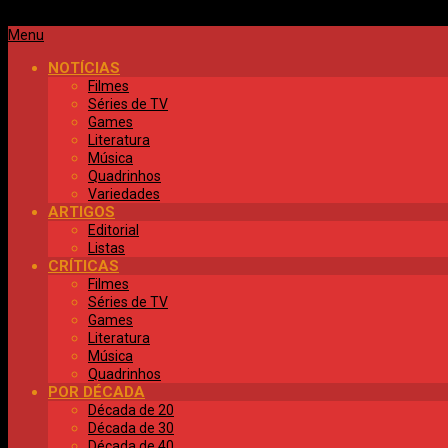
Primary
Menu
Navigation
NOTÍCIAS
Menu
Filmes
Séries de TV
Games
Literatura
Música
Quadrinhos
Variedades
ARTIGOS
Editorial
Listas
CRÍTICAS
Filmes
Séries de TV
Games
Literatura
Música
Quadrinhos
POR DÉCADA
Década de 20
Década de 30
Década de 40