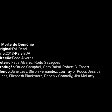
 Morte do Demônio
riginal:
Evil Dead
no:
2013•
País:
EUA
ireção:
Fede Alvarez
oteiro:
Fede Alvarez, Rodo Sayagues
rodução:
Bruce Campbell, Sam Raimi, Robert G. Tapert
lenco:
Jane Levy, Shiloh Fernandez, Lou Taylor Pucci, Jessica
ucas, Elizabeth Blackmore, Phoenix Connolly, Jim McLarty