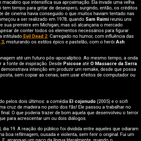
m macabro que intensifica sua aproximação. Ela invade uma velha
 tem tempo para gritar de desespero, surgindo, então, os créditos
nte de cinema havia conseguido o que muitos haviam tentado nas
meçou a ser realizado em 1978, quando
Sam Raimi
reuniu uns
teve sua première em Michigan, mas só alcançaria o mercado
Apesar de conter todos os elementos necessários para figurar
 intitulado
Evil Dead 2
. Carregado no humor, com influência das
 3
, misturando os estilos épico e pastelão, com o herói
Ash
rsonagem até um futuro pós-apocalíptico. Ao mesmo tempo, a onda
r a fonte de inspiração. Desde
Psicose
até
O Massacre da Serra
i demonstrava intenção em produzir um remake, desde que possa
oposta, sem copiar as cenas, sem usar efeitos de computador ou
ado pelos dois últimos: a comédia
El cojonudo
(2005) e o scifi
ma cruz de madeira no peito dos fãs! Ele passou a trabalhar no
o final. O que poderia trazer de bom aquela que desenvolveu o terror
que para acrescentar um ou dois diálogos.
dia 19. A reação do público foi dividida entre aqueles que odiaram
 boa refilmagem, ousada e violenta, sem ferir o original. Fui um
 E, arranquei um naco da língua literalmente, quando o