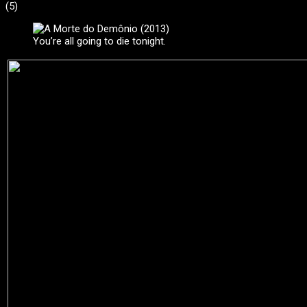
(
5
)
You’re all going to die tonight.