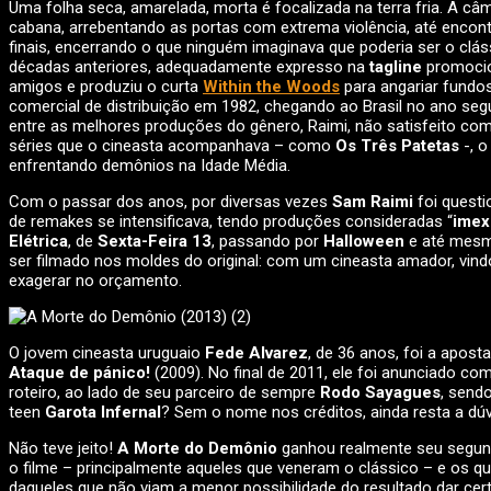
Uma folha seca, amarelada, morta é focalizada na terra fria. A 
cabana, arrebentando as portas com extrema violência, até encont
finais, encerrando o que ninguém imaginava que poderia ser o cl
décadas anteriores, adequadamente expresso na
tagline
promocio
amigos e produziu o curta
Within the Woods
para angariar fundos
comercial de distribuição em 1982, chegando ao Brasil no ano seg
entre as melhores produções do gênero, Raimi, não satisfeito com 
séries que o cineasta acompanhava – como
Os Três Patetas
-, o
enfrentando demônios na Idade Média.
Com o passar dos anos, por diversas vezes
Sam Raimi
foi questi
de remakes se intensificava, tendo produções consideradas “
imex
Elétrica
, de
Sexta-Feira 13
, passando por
Halloween
e até mes
ser filmado nos moldes do original: com um cineasta amador, vi
exagerar no orçamento.
O jovem cineasta uruguaio
Fede Alvarez
, de 36 anos, foi a apost
Ataque de pánico!
(2009). No final de 2011, ele foi anunciado co
roteiro, ao lado de seu parceiro de sempre
Rodo Sayagues
, send
teen
Garota Infernal
? Sem o nome nos créditos, ainda resta a dú
Não teve jeito!
A Morte do Demônio
ganhou realmente seu segundo
o filme – principalmente aqueles que veneram o clássico – e os qu
daqueles que não viam a menor possibilidade do resultado dar cert