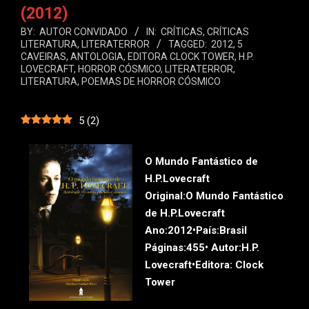
(2012)
BY:
AUTOR CONVIDADO
IN:
CRÍTICAS
,
CRÍTICAS
LITERATURA
,
LITERATERROR
TAGGED:
2012
,
5
CAVEIRAS
,
ANTOLOGIA
,
EDITORA CLOCK TOWER
,
H.P.
LOVECRAFT
,
HORROR CÓSMICO
,
LITERATERROR
,
LITERATURA
,
POEMAS DE HORROR CÓSMICO
5
(
2
)
O Mundo Fantástico de
H.P.Lovecraft
Original:
O Mundo Fantástico
de H.P.Lovecraft
Ano:
2012•
País:
Brasil
Páginas:
455•
Autor:
H.P.
Lovecraft•
Editora:
Clock
Tower