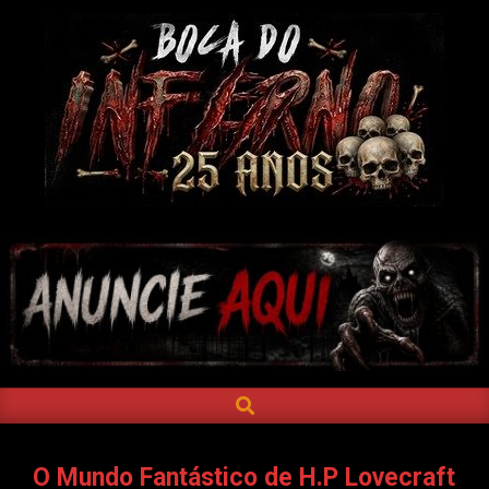
Skip
to
content
BOCA
DO
INFERNO
SEARCH
Primary
Navigation
Menu
O Mundo Fantástico de H.P Lovecraft